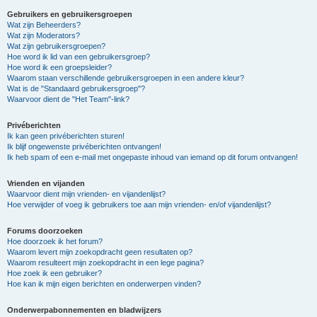
Gebruikers en gebruikersgroepen
Wat zijn Beheerders?
Wat zijn Moderators?
Wat zijn gebruikersgroepen?
Hoe word ik lid van een gebruikersgroep?
Hoe word ik een groepsleider?
Waarom staan verschillende gebruikersgroepen in een andere kleur?
Wat is de "Standaard gebruikersgroep"?
Waarvoor dient de "Het Team"-link?
Privéberichten
Ik kan geen privéberichten sturen!
Ik blijf ongewenste privéberichten ontvangen!
Ik heb spam of een e-mail met ongepaste inhoud van iemand op dit forum ontvangen!
Vrienden en vijanden
Waarvoor dient mijn vrienden- en vijandenlijst?
Hoe verwijder of voeg ik gebruikers toe aan mijn vrienden- en/of vijandenlijst?
Forums doorzoeken
Hoe doorzoek ik het forum?
Waarom levert mijn zoekopdracht geen resultaten op?
Waarom resulteert mijn zoekopdracht in een lege pagina?
Hoe zoek ik een gebruiker?
Hoe kan ik mijn eigen berichten en onderwerpen vinden?
Onderwerpabonnementen en bladwijzers