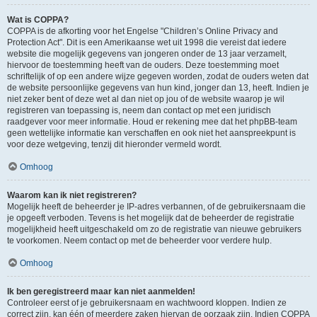
Wat is COPPA?
COPPA is de afkorting voor het Engelse "Children’s Online Privacy and
Protection Act". Dit is een Amerikaanse wet uit 1998 die vereist dat iedere
website die mogelijk gegevens van jongeren onder de 13 jaar verzamelt,
hiervoor de toestemming heeft van de ouders. Deze toestemming moet
schriftelijk of op een andere wijze gegeven worden, zodat de ouders weten dat
de website persoonlijke gegevens van hun kind, jonger dan 13, heeft. Indien je
niet zeker bent of deze wet al dan niet op jou of de website waarop je wil
registreren van toepassing is, neem dan contact op met een juridisch
raadgever voor meer informatie. Houd er rekening mee dat het phpBB-team
geen wettelijke informatie kan verschaffen en ook niet het aanspreekpunt is
voor deze wetgeving, tenzij dit hieronder vermeld wordt.
Omhoog
Waarom kan ik niet registreren?
Mogelijk heeft de beheerder je IP-adres verbannen, of de gebruikersnaam die
je opgeeft verboden. Tevens is het mogelijk dat de beheerder de registratie
mogelijkheid heeft uitgeschakeld om zo de registratie van nieuwe gebruikers
te voorkomen. Neem contact op met de beheerder voor verdere hulp.
Omhoog
Ik ben geregistreerd maar kan niet aanmelden!
Controleer eerst of je gebruikersnaam en wachtwoord kloppen. Indien ze
correct zijn, kan één of meerdere zaken hiervan de oorzaak zijn. Indien COPPA