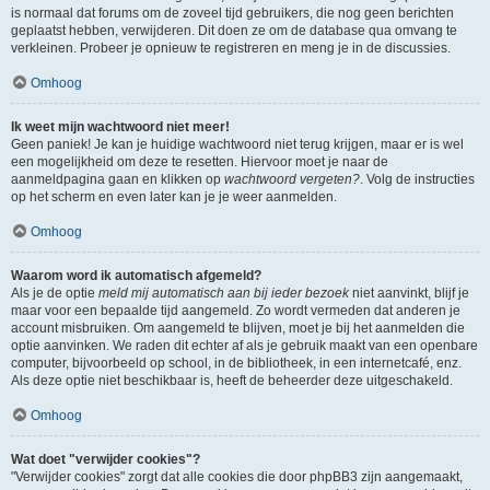
is normaal dat forums om de zoveel tijd gebruikers, die nog geen berichten
geplaatst hebben, verwijderen. Dit doen ze om de database qua omvang te
verkleinen. Probeer je opnieuw te registreren en meng je in de discussies.
Omhoog
Ik weet mijn wachtwoord niet meer!
Geen paniek! Je kan je huidige wachtwoord niet terug krijgen, maar er is wel
een mogelijkheid om deze te resetten. Hiervoor moet je naar de
aanmeldpagina gaan en klikken op
wachtwoord vergeten?
. Volg de instructies
op het scherm en even later kan je je weer aanmelden.
Omhoog
Waarom word ik automatisch afgemeld?
Als je de optie
meld mij automatisch aan bij ieder bezoek
niet aanvinkt, blijf je
maar voor een bepaalde tijd aangemeld. Zo wordt vermeden dat anderen je
account misbruiken. Om aangemeld te blijven, moet je bij het aanmelden die
optie aanvinken. We raden dit echter af als je gebruik maakt van een openbare
computer, bijvoorbeeld op school, in de bibliotheek, in een internetcafé, enz.
Als deze optie niet beschikbaar is, heeft de beheerder deze uitgeschakeld.
Omhoog
Wat doet "verwijder cookies"?
"Verwijder cookies" zorgt dat alle cookies die door phpBB3 zijn aangemaakt,