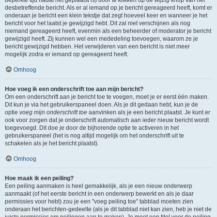
beperkte tijd nadat het geplaatst is) door te klikken op de
wijzig
knop van het
desbetreffende bericht. Als er al iemand op je bericht gereageerd heeft, komt er
onderaan je bericht een klein tekstje dat zegt hoeveel keer en wanneer je het
bericht voor het laatst je gewijzigd hebt. Dit zal niet verschijnen als nog
niemand gereageerd heeft, evenmin als een beheerder of moderator je bericht
gewijzigd heeft. Zij kunnen wel een mededeling toevoegen, waarom ze je
bericht gewijzigd hebben. Het verwijderen van een bericht is niet meer
mogelijk zodra er iemand op gereageerd heeft.
Omhoog
Hoe voeg ik een onderschrift toe aan mijn bericht?
Om een onderschrift aan je bericht toe te voegen, moet je er eerst één maken.
Dit kun je via het gebruikerspaneel doen. Als je dit gedaan hebt, kun je de
optie
voeg mijn onderschrift toe
aanvinken als je een bericht plaatst. Je kunt er
ook voor zorgen dat je onderschrift automatisch aan ieder nieuw bericht wordt
toegevoegd. Dit doe je door de bijhorende optie te activeren in het
gebruikerspaneel (het is nog altijd mogelijk om het onderschrift uit te
schakelen als je het bericht plaatst).
Omhoog
Hoe maak ik een peiling?
Een peiling aanmaken is heel gemakkelijk, als je een nieuw onderwerp
aanmaakt (of het eerste bericht in een onderwerp bewerkt en als je daar
permissies voor hebt) zou je een "voeg peiling toe" tabblad moeten zien
onderaan het berichten-gedeelte (als je dit tabblad niet kan zien, heb je niet de