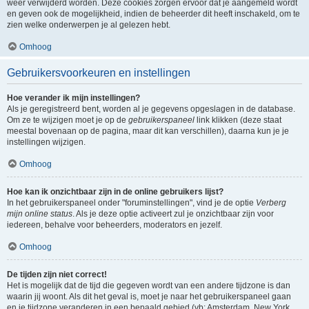
weer verwijderd worden. Deze cookies zorgen ervoor dat je aangemeld wordt
en geven ook de mogelijkheid, indien de beheerder dit heeft inschakeld, om te
zien welke onderwerpen je al gelezen hebt.
Omhoog
Gebruikersvoorkeuren en instellingen
Hoe verander ik mijn instellingen?
Als je geregistreerd bent, worden al je gegevens opgeslagen in de database.
Om ze te wijzigen moet je op de
gebruikerspaneel
link klikken (deze staat
meestal bovenaan op de pagina, maar dit kan verschillen), daarna kun je je
instellingen wijzigen.
Omhoog
Hoe kan ik onzichtbaar zijn in de online gebruikers lijst?
In het gebruikerspaneel onder "foruminstellingen", vind je de optie
Verberg
mijn online status
. Als je deze optie activeert zul je onzichtbaar zijn voor
iedereen, behalve voor beheerders, moderators en jezelf.
Omhoog
De tijden zijn niet correct!
Het is mogelijk dat de tijd die gegeven wordt van een andere tijdzone is dan
waarin jij woont. Als dit het geval is, moet je naar het gebruikerspaneel gaan
en je tijdzone veranderen in een bepaald gebied (vb: Amsterdam, New York,