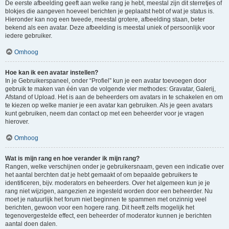
De eerste afbeelding geeft aan welke rang je hebt, meestal zijn dit sterretjes of
blokjes die aangeven hoeveel berichten je geplaatst hebt of wat je status is.
Hieronder kan nog een tweede, meestal grotere, afbeelding staan, beter
bekend als een avatar. Deze afbeelding is meestal uniek of persoonlijk voor
iedere gebruiker.
Omhoog
Hoe kan ik een avatar instellen?
In je Gebruikerspaneel, onder “Profiel” kun je een avatar toevoegen door
gebruik te maken van één van de volgende vier methodes: Gravatar, Galerij,
Afstand of Upload. Het is aan de beheerders om avatars in te schakelen en om
te kiezen op welke manier je een avatar kan gebruiken. Als je geen avatars
kunt gebruiken, neem dan contact op met een beheerder voor je vragen
hierover.
Omhoog
Wat is mijn rang en hoe verander ik mijn rang?
Rangen, welke verschijnen onder je gebruikersnaam, geven een indicatie over
het aantal berchten dat je hebt gemaakt of om bepaalde gebruikers te
identificeren, bijv. moderators en beheerders. Over het algemeen kun je je
rang niet wijzigen, aangezien ze ingesteld worden door een beheerder. Nu
moet je natuurlijk het forum niet beginnen te spammen met onzinnig veel
berichten, gewoon voor een hogere rang. Dit heeft zelfs mogelijk het
tegenovergestelde effect, een beheerder of moderator kunnen je berichten
aantal doen dalen.