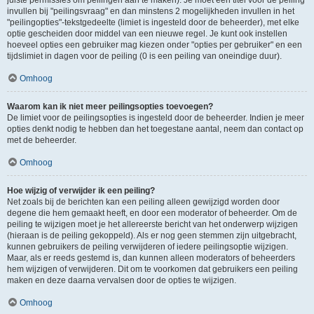
juiste permissies om peilingen aan te maken). Je moet een titel voor de peiling
invullen bij "peilingsvraag" en dan minstens 2 mogelijkheden invullen in het
"peilingopties"-tekstgedeelte (limiet is ingesteld door de beheerder), met elke
optie gescheiden door middel van een nieuwe regel. Je kunt ook instellen
hoeveel opties een gebruiker mag kiezen onder "opties per gebruiker" en een
tijdslimiet in dagen voor de peiling (0 is een peiling van oneindige duur).
Omhoog
Waarom kan ik niet meer peilingsopties toevoegen?
De limiet voor de peilingsopties is ingesteld door de beheerder. Indien je meer
opties denkt nodig te hebben dan het toegestane aantal, neem dan contact op
met de beheerder.
Omhoog
Hoe wijzig of verwijder ik een peiling?
Net zoals bij de berichten kan een peiling alleen gewijzigd worden door
degene die hem gemaakt heeft, en door een moderator of beheerder. Om de
peiling te wijzigen moet je het allereerste bericht van het onderwerp wijzigen
(hieraan is de peiling gekoppeld). Als er nog geen stemmen zijn uitgebracht,
kunnen gebruikers de peiling verwijderen of iedere peilingsoptie wijzigen.
Maar, als er reeds gestemd is, dan kunnen alleen moderators of beheerders
hem wijzigen of verwijderen. Dit om te voorkomen dat gebruikers een peiling
maken en deze daarna vervalsen door de opties te wijzigen.
Omhoog