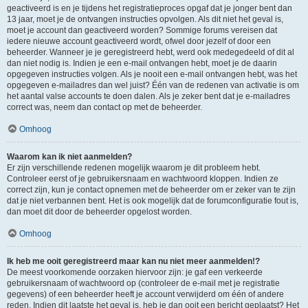
geactiveerd is en je tijdens het registratieproces opgaf dat je jonger bent dan
13 jaar, moet je de ontvangen instructies opvolgen. Als dit niet het geval is,
moet je account dan geactiveerd worden? Sommige forums vereisen dat
iedere nieuwe account geactiveerd wordt, ofwel door jezelf of door een
beheerder. Wanneer je je geregistreerd hebt, werd ook medegedeeld of dit al
dan niet nodig is. Indien je een e-mail ontvangen hebt, moet je de daarin
opgegeven instructies volgen. Als je nooit een e-mail ontvangen hebt, was het
opgegeven e-mailadres dan wel juist? Één van de redenen van activatie is om
het aantal valse accounts te doen dalen. Als je zeker bent dat je e-mailadres
correct was, neem dan contact op met de beheerder.
Omhoog
Waarom kan ik niet aanmelden?
Er zijn verschillende redenen mogelijk waarom je dit probleem hebt.
Controleer eerst of je gebruikersnaam en wachtwoord kloppen. Indien ze
correct zijn, kun je contact opnemen met de beheerder om er zeker van te zijn
dat je niet verbannen bent. Het is ook mogelijk dat de forumconfiguratie fout is,
dan moet dit door de beheerder opgelost worden.
Omhoog
Ik heb me ooit geregistreerd maar kan nu niet meer aanmelden!?
De meest voorkomende oorzaken hiervoor zijn: je gaf een verkeerde
gebruikersnaam of wachtwoord op (controleer de e-mail met je registratie
gegevens) of een beheerder heeft je account verwijderd om één of andere
reden. Indien dit laatste het geval is, heb je dan ooit een bericht geplaatst? Het