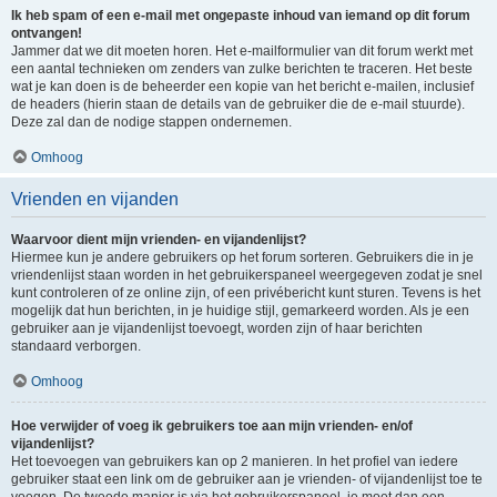
Ik heb spam of een e-mail met ongepaste inhoud van iemand op dit forum
ontvangen!
Jammer dat we dit moeten horen. Het e-mailformulier van dit forum werkt met
een aantal technieken om zenders van zulke berichten te traceren. Het beste
wat je kan doen is de beheerder een kopie van het bericht e-mailen, inclusief
de headers (hierin staan de details van de gebruiker die de e-mail stuurde).
Deze zal dan de nodige stappen ondernemen.
Omhoog
Vrienden en vijanden
Waarvoor dient mijn vrienden- en vijandenlijst?
Hiermee kun je andere gebruikers op het forum sorteren. Gebruikers die in je
vriendenlijst staan worden in het gebruikerspaneel weergegeven zodat je snel
kunt controleren of ze online zijn, of een privébericht kunt sturen. Tevens is het
mogelijk dat hun berichten, in je huidige stijl, gemarkeerd worden. Als je een
gebruiker aan je vijandenlijst toevoegt, worden zijn of haar berichten
standaard verborgen.
Omhoog
Hoe verwijder of voeg ik gebruikers toe aan mijn vrienden- en/of
vijandenlijst?
Het toevoegen van gebruikers kan op 2 manieren. In het profiel van iedere
gebruiker staat een link om de gebruiker aan je vrienden- of vijandenlijst toe te