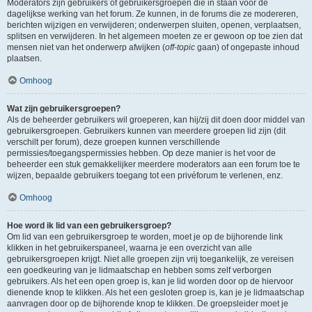
Moderators zijn gebruikers of gebruikersgroepen die in staan voor de
dagelijkse werking van het forum. Ze kunnen, in de forums die ze modereren,
berichten wijzigen en verwijderen; onderwerpen sluiten, openen, verplaatsen,
splitsen en verwijderen. In het algemeen moeten ze er gewoon op toe zien dat
mensen niet van het onderwerp afwijken (
off-topic
gaan) of ongepaste inhoud
plaatsen.
Omhoog
Wat zijn gebruikersgroepen?
Als de beheerder gebruikers wil groeperen, kan hij/zij dit doen door middel van
gebruikersgroepen. Gebruikers kunnen van meerdere groepen lid zijn (dit
verschilt per forum), deze groepen kunnen verschillende
permissies/toegangspermissies hebben. Op deze manier is het voor de
beheerder een stuk gemakkelijker meerdere moderators aan een forum toe te
wijzen, bepaalde gebruikers toegang tot een privéforum te verlenen, enz.
Omhoog
Hoe word ik lid van een gebruikersgroep?
Om lid van een gebruikersgroep te worden, moet je op de bijhorende link
klikken in het gebruikerspaneel, waarna je een overzicht van alle
gebruikersgroepen krijgt. Niet alle groepen zijn vrij toegankelijk, ze vereisen
een goedkeuring van je lidmaatschap en hebben soms zelf verborgen
gebruikers. Als het een open groep is, kan je lid worden door op de hiervoor
dienende knop te klikken. Als het een gesloten groep is, kan je je lidmaatschap
aanvragen door op de bijhorende knop te klikken. De groepsleider moet je