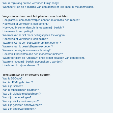
Wat is mijn rang en hoe verander ik mijn rang?
Wanneer ik op de e-maillink van een gebruiker klik, moet ik me aanmelden?
Vragen in verband met het plaatsen van berichten
Hoe plaats ik een onderwerp in een forum of maak een reactie?
Hoe wijzig of verwijder ik een bericht?
Hoe voeg ik een onderschrift toe aan mijn bericht?
Hoe maak ik een peiling?
Waarom kan ik niet meer peilingsopties toevoegen?
Hoe wijzig of verwijder ik een peiling?
Waarom kan ik een bepaald forum niet openen?
Waarom kan ik geen bijlagen toevoegen?
Waarom ontving ik een waarschuwing?
Hoe kan ik berichten aan een moderator melden?
Waarvoor dient de "Opslaan"-knop bij het plaatsen van een bericht?
Waarom moet mijn bericht goedgekeurd worden?
Hoe bump ik mijn onderwerp?
Tekstopmaak en onderwerp soorten
Wat is BBCode?
Kan ik HTML gebruiken?
Wat zijn Smilies?
Kan ik afbeeldingen plaatsen?
Wat zijn globale mededelingen?
Wat zijn mededelingen?
Wat zijn sticky onderwerpen?
Wat zijn gesloten onderwerpen?
Wat zijn onderwerpiconen?