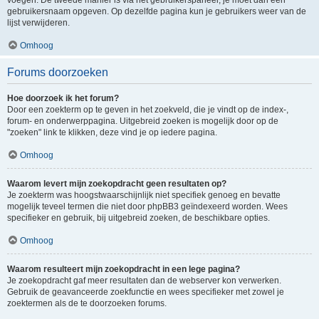
voegen. De tweede manier is via het gebruikerspaneel, je moet dan een
gebruikersnaam opgeven. Op dezelfde pagina kun je gebruikers weer van de
lijst verwijderen.
Omhoog
Forums doorzoeken
Hoe doorzoek ik het forum?
Door een zoekterm op te geven in het zoekveld, die je vindt op de index-,
forum- en onderwerppagina. Uitgebreid zoeken is mogelijk door op de
"zoeken" link te klikken, deze vind je op iedere pagina.
Omhoog
Waarom levert mijn zoekopdracht geen resultaten op?
Je zoekterm was hoogstwaarschijnlijk niet specifiek genoeg en bevatte
mogelijk teveel termen die niet door phpBB3 geïndexeerd worden. Wees
specifieker en gebruik, bij uitgebreid zoeken, de beschikbare opties.
Omhoog
Waarom resulteert mijn zoekopdracht in een lege pagina?
Je zoekopdracht gaf meer resultaten dan de webserver kon verwerken.
Gebruik de geavanceerde zoekfunctie en wees specifieker met zowel je
zoektermen als de te doorzoeken forums.