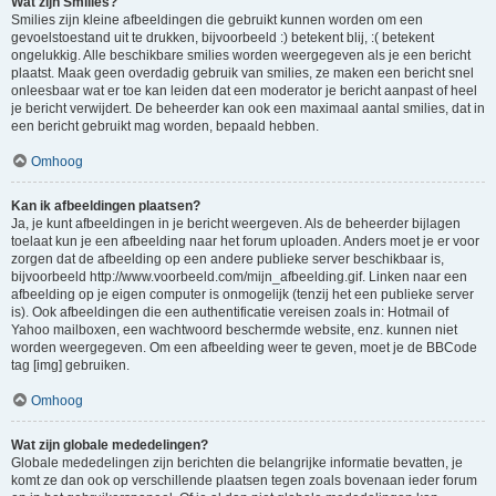
Wat zijn Smilies?
Smilies zijn kleine afbeeldingen die gebruikt kunnen worden om een
gevoelstoestand uit te drukken, bijvoorbeeld :) betekent blij, :( betekent
ongelukkig. Alle beschikbare smilies worden weergegeven als je een bericht
plaatst. Maak geen overdadig gebruik van smilies, ze maken een bericht snel
onleesbaar wat er toe kan leiden dat een moderator je bericht aanpast of heel
je bericht verwijdert. De beheerder kan ook een maximaal aantal smilies, dat in
een bericht gebruikt mag worden, bepaald hebben.
Omhoog
Kan ik afbeeldingen plaatsen?
Ja, je kunt afbeeldingen in je bericht weergeven. Als de beheerder bijlagen
toelaat kun je een afbeelding naar het forum uploaden. Anders moet je er voor
zorgen dat de afbeelding op een andere publieke server beschikbaar is,
bijvoorbeeld http://www.voorbeeld.com/mijn_afbeelding.gif. Linken naar een
afbeelding op je eigen computer is onmogelijk (tenzij het een publieke server
is). Ook afbeeldingen die een authentificatie vereisen zoals in: Hotmail of
Yahoo mailboxen, een wachtwoord beschermde website, enz. kunnen niet
worden weergegeven. Om een afbeelding weer te geven, moet je de BBCode
tag [img] gebruiken.
Omhoog
Wat zijn globale mededelingen?
Globale mededelingen zijn berichten die belangrijke informatie bevatten, je
komt ze dan ook op verschillende plaatsen tegen zoals bovenaan ieder forum