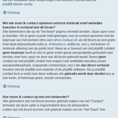
dat een bepaalde optie toegevoegd moet worden, bezoek dan de
phpBB Ideeën sectie
.
Omhoog
Met wie moet ik contact opnemen omtrent misbruik en/of wettelijke
kwesties in verband met dit forum?
Alle beheerders die op de "het team"-pagina vermeld worden, staan open voor
je klachten. Als je geen reactie hebt gekregen, kun je contact opnemen met de
eigenaar van het domein (dmv een
whois lookup
) of, als dit forum op een gratis
host staat (bijvoorbeeld xsbb.nl, nl.forums.cc, dotbb.be, enz.), het beheer of
misbruik-afdeling van de gratis host. Wees je er bewust van dat phpBB Limited
geen inspraak
heeft en dus in geen enkel geval aansprakelijk gehouden kan
worden over hoe, waar en door wie dit forum gebruikt wordt. Neem
geen
contact op met phpBB Limited met vragen over wettelijke kwesties (zoals
aanspreekbaarheid, ongepaste commentaar, enz.) die
niet direct verband
houden met de phpBB.com-website of de phpBB-software. Als je phpBB
Limited toch e-mailt over deze software die
gebruikt wordt door derden
kun je
een korte, of helemaal geen, reactie verwachten.
Omhoog
Hoe neem ik contact op met een beheerder?
Alle gebruikers van het forum kunnen gebruik maken van het “Contact”-
formulier als deze optie is ingeschakeld door de beheerders.
Leden van het forum kunnen ook gebruik maken van de “Het Team”-link.