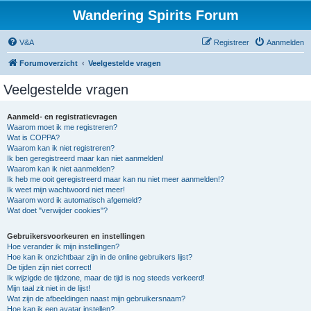
Wandering Spirits Forum
V&A
Registreer
Aanmelden
Forumoverzicht
Veelgestelde vragen
Veelgestelde vragen
Aanmeld- en registratievragen
Waarom moet ik me registreren?
Wat is COPPA?
Waarom kan ik niet registreren?
Ik ben geregistreerd maar kan niet aanmelden!
Waarom kan ik niet aanmelden?
Ik heb me ooit geregistreerd maar kan nu niet meer aanmelden!?
Ik weet mijn wachtwoord niet meer!
Waarom word ik automatisch afgemeld?
Wat doet "verwijder cookies"?
Gebruikersvoorkeuren en instellingen
Hoe verander ik mijn instellingen?
Hoe kan ik onzichtbaar zijn in de online gebruikers lijst?
De tijden zijn niet correct!
Ik wijzigde de tijdzone, maar de tijd is nog steeds verkeerd!
Mijn taal zit niet in de lijst!
Wat zijn de afbeeldingen naast mijn gebruikersnaam?
Hoe kan ik een avatar instellen?