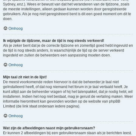
Sydney, enz.). Wees er bewust van dat het veranderen van de tijdzone, zoals
de meeste instellingen, alleen gedaan kunnen worden door geregistreerde
gebruikers. Als je nog niet geregistreerd bent is dit een goed moment om dit te
doen.
Omhoog
Ik wijzigde de tijdzone, maar de tijd is nog steeds verkeerd!
Als je zeker bent dat je de correcte tijdzone en zomertijd goed hebt ingevuld en
de tijd is nog steeds anders, is waarschijnlijk de tijd op de server verkeerd
ingesteld en zullen de beheerders een aanpassing moeten doen.
Omhoog
Mijn taal zit niet in de lijst!
De meest voorkomende reden hiervoor is dat de beheerder je taal niet
geïnstalleerd heeft, of dat nog niemand het forum in je taal vertaald heeft. Je
kunt altijd aan de beheerder vragen of hij het talenpakket, dat je nodig hebt, wil
installeren. Indien het nog niet bestaat, mag je gerust de vertaling maken. Meer
informatie hieromtrent kan gevonden worden op de website van phpBB
Limited (de link staat onderaan iedere pagina).
Omhoog
Wat zijn de afbeeldingen naast mijn gebruikersnaam?
Er kunnen 2 afbeeldingen bij een gebruikersnaam staan als je berichten leest.