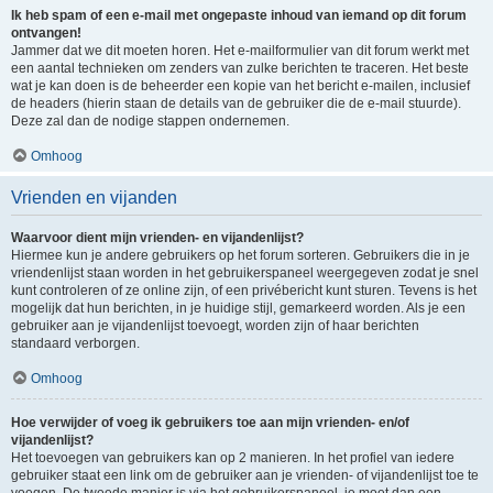
Ik heb spam of een e-mail met ongepaste inhoud van iemand op dit forum
ontvangen!
Jammer dat we dit moeten horen. Het e-mailformulier van dit forum werkt met
een aantal technieken om zenders van zulke berichten te traceren. Het beste
wat je kan doen is de beheerder een kopie van het bericht e-mailen, inclusief
de headers (hierin staan de details van de gebruiker die de e-mail stuurde).
Deze zal dan de nodige stappen ondernemen.
Omhoog
Vrienden en vijanden
Waarvoor dient mijn vrienden- en vijandenlijst?
Hiermee kun je andere gebruikers op het forum sorteren. Gebruikers die in je
vriendenlijst staan worden in het gebruikerspaneel weergegeven zodat je snel
kunt controleren of ze online zijn, of een privébericht kunt sturen. Tevens is het
mogelijk dat hun berichten, in je huidige stijl, gemarkeerd worden. Als je een
gebruiker aan je vijandenlijst toevoegt, worden zijn of haar berichten
standaard verborgen.
Omhoog
Hoe verwijder of voeg ik gebruikers toe aan mijn vrienden- en/of
vijandenlijst?
Het toevoegen van gebruikers kan op 2 manieren. In het profiel van iedere
gebruiker staat een link om de gebruiker aan je vrienden- of vijandenlijst toe te