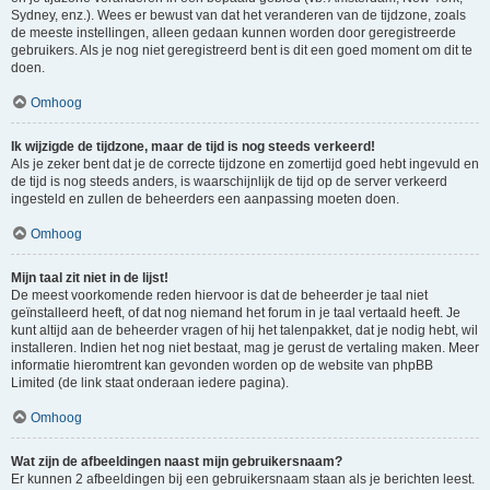
Sydney, enz.). Wees er bewust van dat het veranderen van de tijdzone, zoals
de meeste instellingen, alleen gedaan kunnen worden door geregistreerde
gebruikers. Als je nog niet geregistreerd bent is dit een goed moment om dit te
doen.
Omhoog
Ik wijzigde de tijdzone, maar de tijd is nog steeds verkeerd!
Als je zeker bent dat je de correcte tijdzone en zomertijd goed hebt ingevuld en
de tijd is nog steeds anders, is waarschijnlijk de tijd op de server verkeerd
ingesteld en zullen de beheerders een aanpassing moeten doen.
Omhoog
Mijn taal zit niet in de lijst!
De meest voorkomende reden hiervoor is dat de beheerder je taal niet
geïnstalleerd heeft, of dat nog niemand het forum in je taal vertaald heeft. Je
kunt altijd aan de beheerder vragen of hij het talenpakket, dat je nodig hebt, wil
installeren. Indien het nog niet bestaat, mag je gerust de vertaling maken. Meer
informatie hieromtrent kan gevonden worden op de website van phpBB
Limited (de link staat onderaan iedere pagina).
Omhoog
Wat zijn de afbeeldingen naast mijn gebruikersnaam?
Er kunnen 2 afbeeldingen bij een gebruikersnaam staan als je berichten leest.