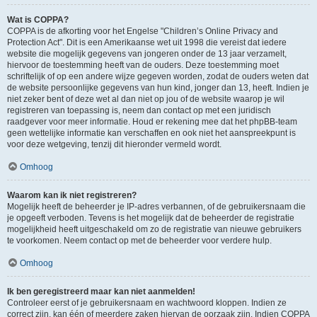
Wat is COPPA?
COPPA is de afkorting voor het Engelse "Children’s Online Privacy and
Protection Act". Dit is een Amerikaanse wet uit 1998 die vereist dat iedere
website die mogelijk gegevens van jongeren onder de 13 jaar verzamelt,
hiervoor de toestemming heeft van de ouders. Deze toestemming moet
schriftelijk of op een andere wijze gegeven worden, zodat de ouders weten dat
de website persoonlijke gegevens van hun kind, jonger dan 13, heeft. Indien je
niet zeker bent of deze wet al dan niet op jou of de website waarop je wil
registreren van toepassing is, neem dan contact op met een juridisch
raadgever voor meer informatie. Houd er rekening mee dat het phpBB-team
geen wettelijke informatie kan verschaffen en ook niet het aanspreekpunt is
voor deze wetgeving, tenzij dit hieronder vermeld wordt.
Omhoog
Waarom kan ik niet registreren?
Mogelijk heeft de beheerder je IP-adres verbannen, of de gebruikersnaam die
je opgeeft verboden. Tevens is het mogelijk dat de beheerder de registratie
mogelijkheid heeft uitgeschakeld om zo de registratie van nieuwe gebruikers
te voorkomen. Neem contact op met de beheerder voor verdere hulp.
Omhoog
Ik ben geregistreerd maar kan niet aanmelden!
Controleer eerst of je gebruikersnaam en wachtwoord kloppen. Indien ze
correct zijn, kan één of meerdere zaken hiervan de oorzaak zijn. Indien COPPA