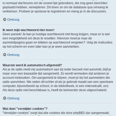
is normaal dat forums om de zoveel tijd gebruikers, die nog geen berichten
geplaatst hebben, verwijderen. Dit doen ze om de database qua omvang te
verkleinen. Probeer je opnieuw te registreren en meng je in de discussies.
Omhoog
Ik weet mijn wachtwoord niet meer!
Geen paniek! Je kan je huidige wachtwoord niet terug krijgen, maar er is wel
een mogelijkheid om deze te resetten. Hiervoor moet je naar de
aanmeldpagina gaan en klikken op
wachtwoord vergeten?
. Volg de instructies
op het scherm en even later kan je je weer aanmelden.
Omhoog
Waarom word ik automatisch afgemeld?
Als je de optie
meld mij automatisch aan bij ieder bezoek
niet aanvinkt, blijf je
maar voor een bepaalde tijd aangemeld. Zo wordt vermeden dat anderen je
account misbruiken. Om aangemeld te blijven, moet je bij het aanmelden die
optie aanvinken. We raden dit echter af als je gebruik maakt van een openbare
computer, bijvoorbeeld op school, in de bibliotheek, in een internetcafé, enz.
Als deze optie niet beschikbaar is, heeft de beheerder deze uitgeschakeld.
Omhoog
Wat doet "verwijder cookies"?
"Verwijder cookies" zorgt dat alle cookies die door phpBB3 zijn aangemaakt,