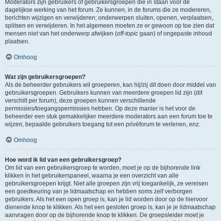
Moderators zijn gebruikers of gebruikersgroepen die in staan voor de
dagelijkse werking van het forum. Ze kunnen, in de forums die ze modereren,
berichten wijzigen en verwijderen; onderwerpen sluiten, openen, verplaatsen,
splitsen en verwijderen. In het algemeen moeten ze er gewoon op toe zien dat
mensen niet van het onderwerp afwijken (
off-topic
gaan) of ongepaste inhoud
plaatsen.
Omhoog
Wat zijn gebruikersgroepen?
Als de beheerder gebruikers wil groeperen, kan hij/zij dit doen door middel van
gebruikersgroepen. Gebruikers kunnen van meerdere groepen lid zijn (dit
verschilt per forum), deze groepen kunnen verschillende
permissies/toegangspermissies hebben. Op deze manier is het voor de
beheerder een stuk gemakkelijker meerdere moderators aan een forum toe te
wijzen, bepaalde gebruikers toegang tot een privéforum te verlenen, enz.
Omhoog
Hoe word ik lid van een gebruikersgroep?
Om lid van een gebruikersgroep te worden, moet je op de bijhorende link
klikken in het gebruikerspaneel, waarna je een overzicht van alle
gebruikersgroepen krijgt. Niet alle groepen zijn vrij toegankelijk, ze vereisen
een goedkeuring van je lidmaatschap en hebben soms zelf verborgen
gebruikers. Als het een open groep is, kan je lid worden door op de hiervoor
dienende knop te klikken. Als het een gesloten groep is, kan je je lidmaatschap
aanvragen door op de bijhorende knop te klikken. De groepsleider moet je