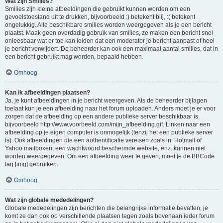
Wat zijn Smilies?
Smilies zijn kleine afbeeldingen die gebruikt kunnen worden om een
gevoelstoestand uit te drukken, bijvoorbeeld :) betekent blij, :( betekent
ongelukkig. Alle beschikbare smilies worden weergegeven als je een bericht
plaatst. Maak geen overdadig gebruik van smilies, ze maken een bericht snel
onleesbaar wat er toe kan leiden dat een moderator je bericht aanpast of heel
je bericht verwijdert. De beheerder kan ook een maximaal aantal smilies, dat in
een bericht gebruikt mag worden, bepaald hebben.
Omhoog
Kan ik afbeeldingen plaatsen?
Ja, je kunt afbeeldingen in je bericht weergeven. Als de beheerder bijlagen
toelaat kun je een afbeelding naar het forum uploaden. Anders moet je er voor
zorgen dat de afbeelding op een andere publieke server beschikbaar is,
bijvoorbeeld http://www.voorbeeld.com/mijn_afbeelding.gif. Linken naar een
afbeelding op je eigen computer is onmogelijk (tenzij het een publieke server
is). Ook afbeeldingen die een authentificatie vereisen zoals in: Hotmail of
Yahoo mailboxen, een wachtwoord beschermde website, enz. kunnen niet
worden weergegeven. Om een afbeelding weer te geven, moet je de BBCode
tag [img] gebruiken.
Omhoog
Wat zijn globale mededelingen?
Globale mededelingen zijn berichten die belangrijke informatie bevatten, je
komt ze dan ook op verschillende plaatsen tegen zoals bovenaan ieder forum