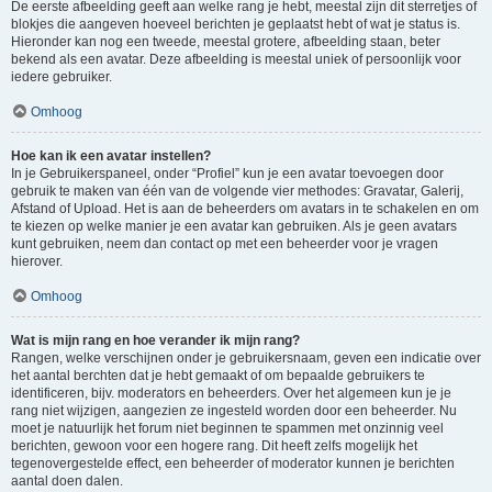
De eerste afbeelding geeft aan welke rang je hebt, meestal zijn dit sterretjes of
blokjes die aangeven hoeveel berichten je geplaatst hebt of wat je status is.
Hieronder kan nog een tweede, meestal grotere, afbeelding staan, beter
bekend als een avatar. Deze afbeelding is meestal uniek of persoonlijk voor
iedere gebruiker.
Omhoog
Hoe kan ik een avatar instellen?
In je Gebruikerspaneel, onder “Profiel” kun je een avatar toevoegen door
gebruik te maken van één van de volgende vier methodes: Gravatar, Galerij,
Afstand of Upload. Het is aan de beheerders om avatars in te schakelen en om
te kiezen op welke manier je een avatar kan gebruiken. Als je geen avatars
kunt gebruiken, neem dan contact op met een beheerder voor je vragen
hierover.
Omhoog
Wat is mijn rang en hoe verander ik mijn rang?
Rangen, welke verschijnen onder je gebruikersnaam, geven een indicatie over
het aantal berchten dat je hebt gemaakt of om bepaalde gebruikers te
identificeren, bijv. moderators en beheerders. Over het algemeen kun je je
rang niet wijzigen, aangezien ze ingesteld worden door een beheerder. Nu
moet je natuurlijk het forum niet beginnen te spammen met onzinnig veel
berichten, gewoon voor een hogere rang. Dit heeft zelfs mogelijk het
tegenovergestelde effect, een beheerder of moderator kunnen je berichten
aantal doen dalen.