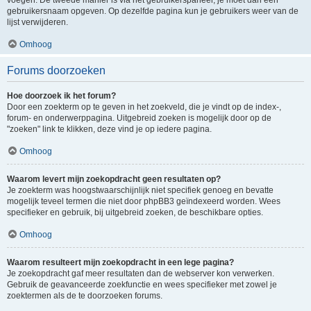
voegen. De tweede manier is via het gebruikerspaneel, je moet dan een
gebruikersnaam opgeven. Op dezelfde pagina kun je gebruikers weer van de
lijst verwijderen.
Omhoog
Forums doorzoeken
Hoe doorzoek ik het forum?
Door een zoekterm op te geven in het zoekveld, die je vindt op de index-,
forum- en onderwerppagina. Uitgebreid zoeken is mogelijk door op de
"zoeken" link te klikken, deze vind je op iedere pagina.
Omhoog
Waarom levert mijn zoekopdracht geen resultaten op?
Je zoekterm was hoogstwaarschijnlijk niet specifiek genoeg en bevatte
mogelijk teveel termen die niet door phpBB3 geïndexeerd worden. Wees
specifieker en gebruik, bij uitgebreid zoeken, de beschikbare opties.
Omhoog
Waarom resulteert mijn zoekopdracht in een lege pagina?
Je zoekopdracht gaf meer resultaten dan de webserver kon verwerken.
Gebruik de geavanceerde zoekfunctie en wees specifieker met zowel je
zoektermen als de te doorzoeken forums.