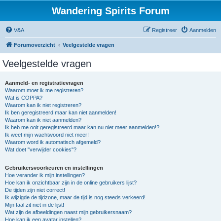
Wandering Spirits Forum
V&A
Registreer
Aanmelden
Forumoverzicht
Veelgestelde vragen
Veelgestelde vragen
Aanmeld- en registratievragen
Waarom moet ik me registreren?
Wat is COPPA?
Waarom kan ik niet registreren?
Ik ben geregistreerd maar kan niet aanmelden!
Waarom kan ik niet aanmelden?
Ik heb me ooit geregistreerd maar kan nu niet meer aanmelden!?
Ik weet mijn wachtwoord niet meer!
Waarom word ik automatisch afgemeld?
Wat doet "verwijder cookies"?
Gebruikersvoorkeuren en instellingen
Hoe verander ik mijn instellingen?
Hoe kan ik onzichtbaar zijn in de online gebruikers lijst?
De tijden zijn niet correct!
Ik wijzigde de tijdzone, maar de tijd is nog steeds verkeerd!
Mijn taal zit niet in de lijst!
Wat zijn de afbeeldingen naast mijn gebruikersnaam?
Hoe kan ik een avatar instellen?