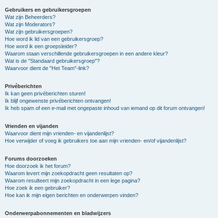
Gebruikers en gebruikersgroepen
Wat zijn Beheerders?
Wat zijn Moderators?
Wat zijn gebruikersgroepen?
Hoe word ik lid van een gebruikersgroep?
Hoe word ik een groepsleider?
Waarom staan verschillende gebruikersgroepen in een andere kleur?
Wat is de "Standaard gebruikersgroep"?
Waarvoor dient de "Het Team"-link?
Privéberichten
Ik kan geen privéberichten sturen!
Ik blijf ongewenste privéberichten ontvangen!
Ik heb spam of een e-mail met ongepaste inhoud van iemand op dit forum ontvangen!
Vrienden en vijanden
Waarvoor dient mijn vrienden- en vijandenlijst?
Hoe verwijder of voeg ik gebruikers toe aan mijn vrienden- en/of vijandenlijst?
Forums doorzoeken
Hoe doorzoek ik het forum?
Waarom levert mijn zoekopdracht geen resultaten op?
Waarom resulteert mijn zoekopdracht in een lege pagina?
Hoe zoek ik een gebruiker?
Hoe kan ik mijn eigen berichten en onderwerpen vinden?
Onderwerpabonnementen en bladwijzers