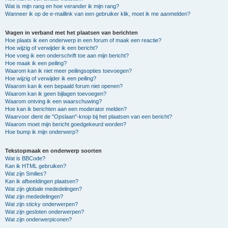
Wat is mijn rang en hoe verander ik mijn rang?
Wanneer ik op de e-maillink van een gebruiker klik, moet ik me aanmelden?
Vragen in verband met het plaatsen van berichten
Hoe plaats ik een onderwerp in een forum of maak een reactie?
Hoe wijzig of verwijder ik een bericht?
Hoe voeg ik een onderschrift toe aan mijn bericht?
Hoe maak ik een peiling?
Waarom kan ik niet meer peilingsopties toevoegen?
Hoe wijzig of verwijder ik een peiling?
Waarom kan ik een bepaald forum niet openen?
Waarom kan ik geen bijlagen toevoegen?
Waarom ontving ik een waarschuwing?
Hoe kan ik berichten aan een moderator melden?
Waarvoor dient de "Opslaan"-knop bij het plaatsen van een bericht?
Waarom moet mijn bericht goedgekeurd worden?
Hoe bump ik mijn onderwerp?
Tekstopmaak en onderwerp soorten
Wat is BBCode?
Kan ik HTML gebruiken?
Wat zijn Smilies?
Kan ik afbeeldingen plaatsen?
Wat zijn globale mededelingen?
Wat zijn mededelingen?
Wat zijn sticky onderwerpen?
Wat zijn gesloten onderwerpen?
Wat zijn onderwerpiconen?