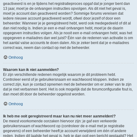
geactiveerd is en je tijdens het registratieproces opgaf dat je jonger bent dan
13 jaar, moet je de ontvangen instructies opvolgen. Als dit niet het geval is,
moet je account dan geactiveerd worden? Sommige forums vereisen dat
iedere nieuwe account geactiveerd wordt, ofwel door jezelf of door een
beheerder. Wanneer je je geregistreerd hebt, werd ook medegedeeld of dit al
dan niet nodig is. Indien je een e-mail ontvangen hebt, moet je de daarin
opgegeven instructies volgen. Als je nooit een e-mail ontvangen hebt, was het
opgegeven e-mailadres dan wel juist? Één van de redenen van activatie is om
het aantal valse accounts te doen dalen. Als je zeker bent dat je e-mailadres
correct was, neem dan contact op met de beheerder.
Omhoog
Waarom kan ik niet aanmelden?
Er zijn verschillende redenen mogelijk waarom je dit probleem hebt.
Controleer eerst of je gebruikersnaam en wachtwoord kloppen. Indien ze
correct zijn, kun je contact opnemen met de beheerder om er zeker van te zijn
dat je niet verbannen bent. Het is ook mogelijk dat de forumconfiguratie fout is,
dan moet dit door de beheerder opgelost worden.
Omhoog
Ik heb me ooit geregistreerd maar kan nu niet meer aanmelden!?
De meest voorkomende oorzaken hiervoor zijn: je gaf een verkeerde
gebruikersnaam of wachtwoord op (controleer de e-mail met je registratie
gegevens) of een beheerder heeft je account verwijderd om één of andere
reden. Indien dit laatste het geval is, heb je dan ooit een bericht geplaatst? Het