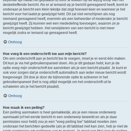
beperkte tijd nadat het geplaatst is) door te klikken op de
wijzig
knop van het
desbetreffende bericht. Als er al iemand op je bericht gereageerd heeft, komt er
onderaan je bericht een klein tekstje dat zegt hoeveel keer en wanneer je het
bericht voor het laatst je gewijzigd hebt. Dit zal niet verschijnen als nog
niemand gereageerd heeft, evenmin als een beheerder of moderator je bericht
gewijzigd heeft. Zij kunnen wel een mededeling toevoegen, waarom ze je
bericht gewijzigd hebben. Het verwijderen van een bericht is niet meer
mogelijk zodra er iemand op gereageerd heeft.
Omhoog
Hoe voeg ik een onderschrift toe aan mijn bericht?
Om een onderschrift aan je bericht toe te voegen, moet je er eerst één maken.
Dit kun je via het gebruikerspaneel doen. Als je dit gedaan hebt, kun je de
optie
voeg mijn onderschrift toe
aanvinken als je een bericht plaatst. Je kunt er
ook voor zorgen dat je onderschrift automatisch aan ieder nieuw bericht wordt
toegevoegd. Dit doe je door de bijhorende optie te activeren in het
gebruikerspaneel (het is nog altijd mogelijk om het onderschrift uit te
schakelen als je het bericht plaatst).
Omhoog
Hoe maak ik een peiling?
Een peiling aanmaken is heel gemakkelijk, als je een nieuw onderwerp
aanmaakt (of het eerste bericht in een onderwerp bewerkt en als je daar
permissies voor hebt) zou je een "voeg peiling toe" tabblad moeten zien
onderaan het berichten-gedeelte (als je dit tabblad niet kan zien, heb je niet de