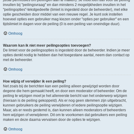
juiste permissies om peilingen aan te maken). Je moet een titel voor de peiling
invullen bij "peilingsvraag" en dan minstens 2 mogelijkheden invullen in het
"peilingopties"-tekstgedeelte (limiet is ingesteld door de beheerder), met elke
optie gescheiden door middel van een nieuwe regel. Je kunt ook instellen
hoeveel opties een gebruiker mag kiezen onder "opties per gebruiker" en een
tijdslimiet in dagen voor de peiling (0 is een peiling van oneindige duur).
Omhoog
Waarom kan ik niet meer peilingsopties toevoegen?
De limiet voor de peilingsopties is ingesteld door de beheerder. Indien je meer
opties denkt nodig te hebben dan het toegestane aantal, neem dan contact op
met de beheerder.
Omhoog
Hoe wijzig of verwijder ik een peiling?
Net zoals bij de berichten kan een peiling alleen gewijzigd worden door
degene die hem gemaakt heeft, en door een moderator of beheerder. Om de
peiling te wijzigen moet je het allereerste bericht van het onderwerp wijzigen
(hieraan is de peiling gekoppeld). Als er nog geen stemmen zijn uitgebracht,
kunnen gebruikers de peiling verwijderen of iedere peilingsoptie wijzigen.
Maar, als er reeds gestemd is, dan kunnen alleen moderators of beheerders
hem wijzigen of verwijderen. Dit om te voorkomen dat gebruikers een peiling
maken en deze daarna vervalsen door de opties te wijzigen.
Omhoog