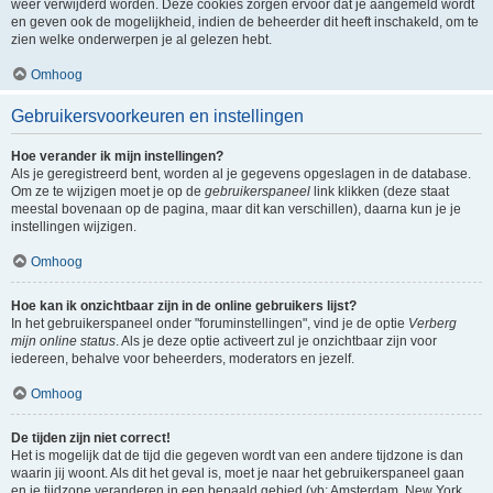
weer verwijderd worden. Deze cookies zorgen ervoor dat je aangemeld wordt
en geven ook de mogelijkheid, indien de beheerder dit heeft inschakeld, om te
zien welke onderwerpen je al gelezen hebt.
Omhoog
Gebruikersvoorkeuren en instellingen
Hoe verander ik mijn instellingen?
Als je geregistreerd bent, worden al je gegevens opgeslagen in de database.
Om ze te wijzigen moet je op de
gebruikerspaneel
link klikken (deze staat
meestal bovenaan op de pagina, maar dit kan verschillen), daarna kun je je
instellingen wijzigen.
Omhoog
Hoe kan ik onzichtbaar zijn in de online gebruikers lijst?
In het gebruikerspaneel onder "foruminstellingen", vind je de optie
Verberg
mijn online status
. Als je deze optie activeert zul je onzichtbaar zijn voor
iedereen, behalve voor beheerders, moderators en jezelf.
Omhoog
De tijden zijn niet correct!
Het is mogelijk dat de tijd die gegeven wordt van een andere tijdzone is dan
waarin jij woont. Als dit het geval is, moet je naar het gebruikerspaneel gaan
en je tijdzone veranderen in een bepaald gebied (vb: Amsterdam, New York,