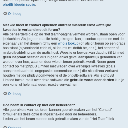
dat een bepaalde optie toegevoegd moet worden, bezoek dan de
phpBB Ideeën sectie
.
Omhoog
Met wie moet ik contact opnemen omtrent misbruik en/of wettelijke
kwesties in verband met dit forum?
Alle beheerders die op de "het team"-pagina vermeld worden, staan open voor
je klachten. Als je geen reactie hebt gekregen, kun je contact opnemen met de
eigenaar van het domein (dmv een
whois lookup
) of, als dit forum op een gratis
host staat (bijvoorbeeld xsbb.nl, nl.forums.cc, dotbb.be, enz.), het beheer of
misbruik-afdeling van de gratis host. Wees je er bewust van dat phpBB Limited
geen inspraak
heeft en dus in geen enkel geval aansprakelijk gehouden kan
worden over hoe, waar en door wie dit forum gebruikt wordt. Neem
geen
contact op met phpBB Limited met vragen over wettelijke kwesties (zoals
aanspreekbaarheid, ongepaste commentaar, enz.) die
niet direct verband
houden met de phpBB.com-website of de phpBB-software. Als je phpBB
Limited toch e-mailt over deze software die
gebruikt wordt door derden
kun je
een korte, of helemaal geen, reactie verwachten.
Omhoog
Hoe neem ik contact op met een beheerder?
Alle gebruikers van het forum kunnen gebruik maken van het “Contact”-
formulier als deze optie is ingeschakeld door de beheerders.
Leden van het forum kunnen ook gebruik maken van de “Het Team”-link.