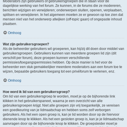
Moderators zijn gebruikers of gebruikersgroepen die in staan voor de
dagelijkse werking van het forum. Ze kunnen, in de forums die ze modereren,
berichten wijzigen en verwijderen; onderwerpen sluiten, openen, verplaatsen,
splitsen en verwijderen. In het algemeen moeten ze er gewoon op toe zien dat
mensen niet van het onderwerp afwijken (
off-topic
gaan) of ongepaste inhoud
plaatsen.
Omhoog
Wat zijn gebruikersgroepen?
Als de beheerder gebruikers wil groeperen, kan hij/zij dit doen door middel van
gebruikersgroepen. Gebruikers kunnen van meerdere groepen lid zijn (dit
verschilt per forum), deze groepen kunnen verschillende
permissies/toegangspermissies hebben. Op deze manier is het voor de
beheerder een stuk gemakkelijker meerdere moderators aan een forum toe te
wijzen, bepaalde gebruikers toegang tot een privéforum te verlenen, enz.
Omhoog
Hoe word ik lid van een gebruikersgroep?
Om lid van een gebruikersgroep te worden, moet je op de bijhorende link
klikken in het gebruikerspaneel, waarna je een overzicht van alle
gebruikersgroepen krijgt. Niet alle groepen zijn vrij toegankelijk, ze vereisen
een goedkeuring van je lidmaatschap en hebben soms zelf verborgen
gebruikers. Als het een open groep is, kan je lid worden door op de hiervoor
dienende knop te klikken. Als het een gesloten groep is, kan je je lidmaatschap
aanvragen door op de bijhorende knop te klikken. De groepsleider moet je