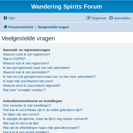
Wandering Spirits Forum
V&A
Registreer
Aanmelden
Forumoverzicht
Veelgestelde vragen
Veelgestelde vragen
Aanmeld- en registratievragen
Waarom moet ik me registreren?
Wat is COPPA?
Waarom kan ik niet registreren?
Ik ben geregistreerd maar kan niet aanmelden!
Waarom kan ik niet aanmelden?
Ik heb me ooit geregistreerd maar kan nu niet meer aanmelden!?
Ik weet mijn wachtwoord niet meer!
Waarom word ik automatisch afgemeld?
Wat doet "verwijder cookies"?
Gebruikersvoorkeuren en instellingen
Hoe verander ik mijn instellingen?
Hoe kan ik onzichtbaar zijn in de online gebruikers lijst?
De tijden zijn niet correct!
Ik wijzigde de tijdzone, maar de tijd is nog steeds verkeerd!
Mijn taal zit niet in de lijst!
Wat zijn de afbeeldingen naast mijn gebruikersnaam?
Hoe kan ik een avatar instellen?