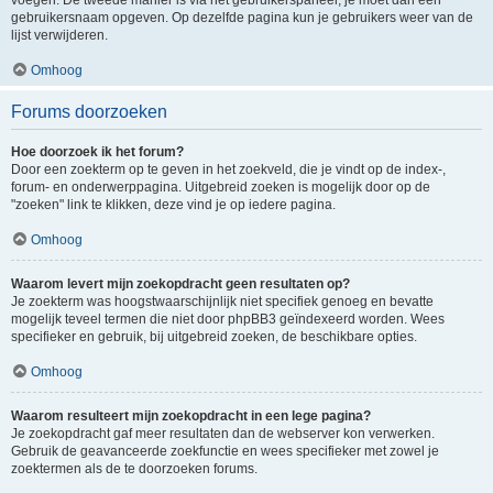
voegen. De tweede manier is via het gebruikerspaneel, je moet dan een
gebruikersnaam opgeven. Op dezelfde pagina kun je gebruikers weer van de
lijst verwijderen.
Omhoog
Forums doorzoeken
Hoe doorzoek ik het forum?
Door een zoekterm op te geven in het zoekveld, die je vindt op de index-,
forum- en onderwerppagina. Uitgebreid zoeken is mogelijk door op de
"zoeken" link te klikken, deze vind je op iedere pagina.
Omhoog
Waarom levert mijn zoekopdracht geen resultaten op?
Je zoekterm was hoogstwaarschijnlijk niet specifiek genoeg en bevatte
mogelijk teveel termen die niet door phpBB3 geïndexeerd worden. Wees
specifieker en gebruik, bij uitgebreid zoeken, de beschikbare opties.
Omhoog
Waarom resulteert mijn zoekopdracht in een lege pagina?
Je zoekopdracht gaf meer resultaten dan de webserver kon verwerken.
Gebruik de geavanceerde zoekfunctie en wees specifieker met zowel je
zoektermen als de te doorzoeken forums.