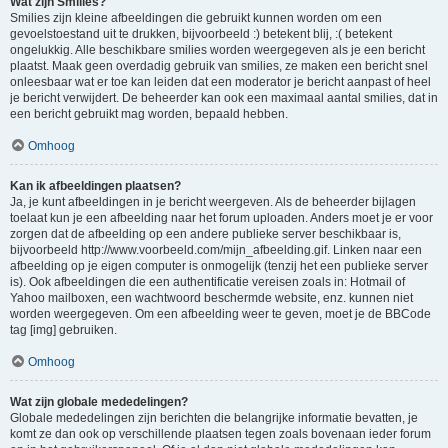
Wat zijn Smilies?
Smilies zijn kleine afbeeldingen die gebruikt kunnen worden om een
gevoelstoestand uit te drukken, bijvoorbeeld :) betekent blij, :( betekent
ongelukkig. Alle beschikbare smilies worden weergegeven als je een bericht
plaatst. Maak geen overdadig gebruik van smilies, ze maken een bericht snel
onleesbaar wat er toe kan leiden dat een moderator je bericht aanpast of heel
je bericht verwijdert. De beheerder kan ook een maximaal aantal smilies, dat in
een bericht gebruikt mag worden, bepaald hebben.
Omhoog
Kan ik afbeeldingen plaatsen?
Ja, je kunt afbeeldingen in je bericht weergeven. Als de beheerder bijlagen
toelaat kun je een afbeelding naar het forum uploaden. Anders moet je er voor
zorgen dat de afbeelding op een andere publieke server beschikbaar is,
bijvoorbeeld http://www.voorbeeld.com/mijn_afbeelding.gif. Linken naar een
afbeelding op je eigen computer is onmogelijk (tenzij het een publieke server
is). Ook afbeeldingen die een authentificatie vereisen zoals in: Hotmail of
Yahoo mailboxen, een wachtwoord beschermde website, enz. kunnen niet
worden weergegeven. Om een afbeelding weer te geven, moet je de BBCode
tag [img] gebruiken.
Omhoog
Wat zijn globale mededelingen?
Globale mededelingen zijn berichten die belangrijke informatie bevatten, je
komt ze dan ook op verschillende plaatsen tegen zoals bovenaan ieder forum