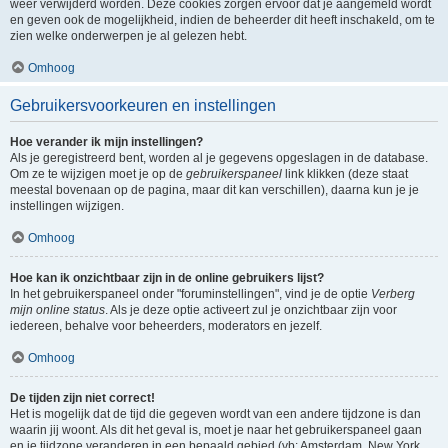
weer verwijderd worden. Deze cookies zorgen ervoor dat je aangemeld wordt
en geven ook de mogelijkheid, indien de beheerder dit heeft inschakeld, om te
zien welke onderwerpen je al gelezen hebt.
Omhoog
Gebruikersvoorkeuren en instellingen
Hoe verander ik mijn instellingen?
Als je geregistreerd bent, worden al je gegevens opgeslagen in de database.
Om ze te wijzigen moet je op de
gebruikerspaneel
link klikken (deze staat
meestal bovenaan op de pagina, maar dit kan verschillen), daarna kun je je
instellingen wijzigen.
Omhoog
Hoe kan ik onzichtbaar zijn in de online gebruikers lijst?
In het gebruikerspaneel onder "foruminstellingen", vind je de optie
Verberg
mijn online status
. Als je deze optie activeert zul je onzichtbaar zijn voor
iedereen, behalve voor beheerders, moderators en jezelf.
Omhoog
De tijden zijn niet correct!
Het is mogelijk dat de tijd die gegeven wordt van een andere tijdzone is dan
waarin jij woont. Als dit het geval is, moet je naar het gebruikerspaneel gaan
en je tijdzone veranderen in een bepaald gebied (vb: Amsterdam, New York,