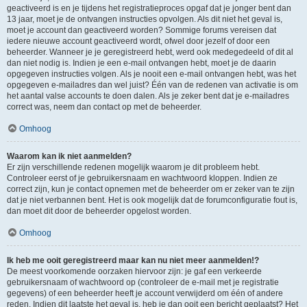
geactiveerd is en je tijdens het registratieproces opgaf dat je jonger bent dan
13 jaar, moet je de ontvangen instructies opvolgen. Als dit niet het geval is,
moet je account dan geactiveerd worden? Sommige forums vereisen dat
iedere nieuwe account geactiveerd wordt, ofwel door jezelf of door een
beheerder. Wanneer je je geregistreerd hebt, werd ook medegedeeld of dit al
dan niet nodig is. Indien je een e-mail ontvangen hebt, moet je de daarin
opgegeven instructies volgen. Als je nooit een e-mail ontvangen hebt, was het
opgegeven e-mailadres dan wel juist? Één van de redenen van activatie is om
het aantal valse accounts te doen dalen. Als je zeker bent dat je e-mailadres
correct was, neem dan contact op met de beheerder.
Omhoog
Waarom kan ik niet aanmelden?
Er zijn verschillende redenen mogelijk waarom je dit probleem hebt.
Controleer eerst of je gebruikersnaam en wachtwoord kloppen. Indien ze
correct zijn, kun je contact opnemen met de beheerder om er zeker van te zijn
dat je niet verbannen bent. Het is ook mogelijk dat de forumconfiguratie fout is,
dan moet dit door de beheerder opgelost worden.
Omhoog
Ik heb me ooit geregistreerd maar kan nu niet meer aanmelden!?
De meest voorkomende oorzaken hiervoor zijn: je gaf een verkeerde
gebruikersnaam of wachtwoord op (controleer de e-mail met je registratie
gegevens) of een beheerder heeft je account verwijderd om één of andere
reden. Indien dit laatste het geval is, heb je dan ooit een bericht geplaatst? Het