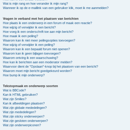
Wat is mijn rang en hoe verander ik mijn rang?
Wanneer ik op de e-maillink van een gebruiker klik, moet ik me aanmelden?
Vragen in verband met het plaatsen van berichten
Hoe plaats ik een onderwerp in een forum of maak een reactie?
Hoe wijzig of verwijder ik een bericht?
Hoe voeg ik een onderschrift toe aan mijn bericht?
Hoe maak ik een peiling?
Waarom kan ik niet meer peilingsopties toevoegen?
Hoe wijzig of verwijder ik een peiling?
Waarom kan ik een bepaald forum niet openen?
Waarom kan ik geen bijlagen toevoegen?
Waarom ontving ik een waarschuwing?
Hoe kan ik berichten aan een moderator melden?
Waarvoor dient de "Opslaan"-knop bij het plaatsen van een bericht?
Waarom moet mijn bericht goedgekeurd worden?
Hoe bump ik mijn onderwerp?
Tekstopmaak en onderwerp soorten
Wat is BBCode?
Kan ik HTML gebruiken?
Wat zijn Smilies?
Kan ik afbeeldingen plaatsen?
Wat zijn globale mededelingen?
Wat zijn mededelingen?
Wat zijn sticky onderwerpen?
Wat zijn gesloten onderwerpen?
Wat zijn onderwerpiconen?