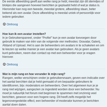
De eerste afbeelding geeft aan welke rang je hebt, meestal zijn dit sterretjes of
blokjes die aangeven hoeveel berichten je geplaatst hebt of wat je status is.
Hieronder kan nog een tweede, meestal grotere, afbeelding staan, beter
bekend als een avatar. Deze afbeelding is meestal uniek of persoonlijk voor
iedere gebruiker.
Omhoog
Hoe kan ik een avatar instellen?
In je Gebruikerspaneel, onder “Profiel” kun je een avatar toevoegen door
gebruik te maken van één van de volgende vier methodes: Gravatar, Galerij,
Afstand of Upload. Het is aan de beheerders om avatars in te schakelen en om
te kiezen op welke manier je een avatar kan gebruiken. Als je geen avatars
kunt gebruiken, neem dan contact op met een beheerder voor je vragen
hierover.
Omhoog
Wat is mijn rang en hoe verander ik mijn rang?
Rangen, welke verschijnen onder je gebruikersnaam, geven een indicatie over
het aantal berchten dat je hebt gemaakt of om bepaalde gebruikers te
identificeren, bijv. moderators en beheerders. Over het algemeen kun je je
rang niet wijzigen, aangezien ze ingesteld worden door een beheerder. Nu
moet je natuurlijk het forum niet beginnen te spammen met onzinnig veel
berichten, gewoon voor een hogere rang. Dit heeft zelfs mogelijk het
tegenovergestelde effect, een beheerder of moderator kunnen je berichten
aantal doen dalen.