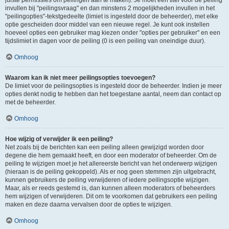
juiste permissies om peilingen aan te maken). Je moet een titel voor de peiling
invullen bij "peilingsvraag" en dan minstens 2 mogelijkheden invullen in het
"peilingopties"-tekstgedeelte (limiet is ingesteld door de beheerder), met elke
optie gescheiden door middel van een nieuwe regel. Je kunt ook instellen
hoeveel opties een gebruiker mag kiezen onder "opties per gebruiker" en een
tijdslimiet in dagen voor de peiling (0 is een peiling van oneindige duur).
Omhoog
Waarom kan ik niet meer peilingsopties toevoegen?
De limiet voor de peilingsopties is ingesteld door de beheerder. Indien je meer
opties denkt nodig te hebben dan het toegestane aantal, neem dan contact op
met de beheerder.
Omhoog
Hoe wijzig of verwijder ik een peiling?
Net zoals bij de berichten kan een peiling alleen gewijzigd worden door
degene die hem gemaakt heeft, en door een moderator of beheerder. Om de
peiling te wijzigen moet je het allereerste bericht van het onderwerp wijzigen
(hieraan is de peiling gekoppeld). Als er nog geen stemmen zijn uitgebracht,
kunnen gebruikers de peiling verwijderen of iedere peilingsoptie wijzigen.
Maar, als er reeds gestemd is, dan kunnen alleen moderators of beheerders
hem wijzigen of verwijderen. Dit om te voorkomen dat gebruikers een peiling
maken en deze daarna vervalsen door de opties te wijzigen.
Omhoog