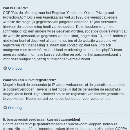
Wat is COPPA?
COPPA is de afkorting voor het Engelse "Children’s Online Privacy and
Protection Act". Dit is een Amerikaanse wet uit 1998 die vereist dat iedere
website die mogelijk gegevens van jongeren onder de 13 jaar verzamelt,
hiervoor de toestemming heeft van de ouders. Deze toestemming moet
schriftelijk of op een andere wijze gegeven worden, zodat de ouders weten dat
de website persoonlijke gegevens van hun kind, jonger dan 13, heeft. Indien je
niet zeker bent of deze wet al dan niet op jou of de website waarop je wil
registreren van toepassing is, neem dan contact op met een juridisch
raadgever voor meer informatie. Houd er rekening mee dat het phpBB-team
geen wettelijke informatie kan verschaffen en ook niet het aanspreekpunt is
voor deze wetgeving, tenzij dit hieronder vermeld wordt.
Omhoog
Waarom kan ik niet registreren?
Mogelijk heeft de beheerder je IP-adres verbannen, of de gebruikersnaam die
je opgeeft verboden. Tevens is het mogelijk dat de beheerder de registratie
mogelijkheid heeft uitgeschakeld om zo de registratie van nieuwe gebruikers
te voorkomen. Neem contact op met de beheerder voor verdere hulp.
Omhoog
Ik ben geregistreerd maar kan niet aanmelden!
Controleer eerst of je gebruikersnaam en wachtwoord kloppen. Indien ze
correct zijn, kan één of meerdere zaken hiervan de oorzaak zijn. Indien COPPA