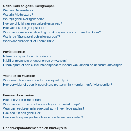
Gebruikers en gebruikersgroepen
Wat zijn Beheerders?
Wat zijn Moderators?
Wat zijn gebruikersgroepen?
Hoe word ik lid van een gebruikersgroep?
Hoe word ik een groepsleider?
Waarom staan verschillende gebruikersgroepen in een andere kleur?
Wat is de "Standaard gebruikersgroep"?
Waarvoor dient de "Het Team"-link?
Privéberichten
Ik kan geen privéberichten sturen!
Ik blijf ongewenste privéberichten ontvangen!
Ik heb spam of een e-mail met ongepaste inhoud van iemand op dit forum ontvangen!
Vrienden en vijanden
Waarvoor dient mijn vrienden- en vijandenlijst?
Hoe verwijder of voeg ik gebruikers toe aan mijn vrienden- en/of vijandenlijst?
Forums doorzoeken
Hoe doorzoek ik het forum?
Waarom levert mijn zoekopdracht geen resultaten op?
Waarom resulteert mijn zoekopdracht in een lege pagina?
Hoe zoek ik een gebruiker?
Hoe kan ik mijn eigen berichten en onderwerpen vinden?
Onderwerpabonnementen en bladwijzers