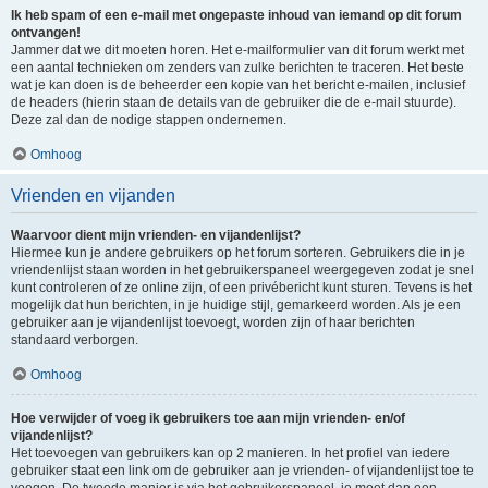
Ik heb spam of een e-mail met ongepaste inhoud van iemand op dit forum
ontvangen!
Jammer dat we dit moeten horen. Het e-mailformulier van dit forum werkt met
een aantal technieken om zenders van zulke berichten te traceren. Het beste
wat je kan doen is de beheerder een kopie van het bericht e-mailen, inclusief
de headers (hierin staan de details van de gebruiker die de e-mail stuurde).
Deze zal dan de nodige stappen ondernemen.
Omhoog
Vrienden en vijanden
Waarvoor dient mijn vrienden- en vijandenlijst?
Hiermee kun je andere gebruikers op het forum sorteren. Gebruikers die in je
vriendenlijst staan worden in het gebruikerspaneel weergegeven zodat je snel
kunt controleren of ze online zijn, of een privébericht kunt sturen. Tevens is het
mogelijk dat hun berichten, in je huidige stijl, gemarkeerd worden. Als je een
gebruiker aan je vijandenlijst toevoegt, worden zijn of haar berichten
standaard verborgen.
Omhoog
Hoe verwijder of voeg ik gebruikers toe aan mijn vrienden- en/of
vijandenlijst?
Het toevoegen van gebruikers kan op 2 manieren. In het profiel van iedere
gebruiker staat een link om de gebruiker aan je vrienden- of vijandenlijst toe te