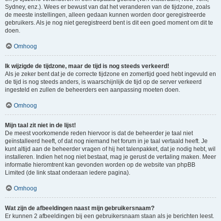
Sydney, enz.). Wees er bewust van dat het veranderen van de tijdzone, zoals
de meeste instellingen, alleen gedaan kunnen worden door geregistreerde
gebruikers. Als je nog niet geregistreerd bent is dit een goed moment om dit te
doen.
Omhoog
Ik wijzigde de tijdzone, maar de tijd is nog steeds verkeerd!
Als je zeker bent dat je de correcte tijdzone en zomertijd goed hebt ingevuld en
de tijd is nog steeds anders, is waarschijnlijk de tijd op de server verkeerd
ingesteld en zullen de beheerders een aanpassing moeten doen.
Omhoog
Mijn taal zit niet in de lijst!
De meest voorkomende reden hiervoor is dat de beheerder je taal niet
geïnstalleerd heeft, of dat nog niemand het forum in je taal vertaald heeft. Je
kunt altijd aan de beheerder vragen of hij het talenpakket, dat je nodig hebt, wil
installeren. Indien het nog niet bestaat, mag je gerust de vertaling maken. Meer
informatie hieromtrent kan gevonden worden op de website van phpBB
Limited (de link staat onderaan iedere pagina).
Omhoog
Wat zijn de afbeeldingen naast mijn gebruikersnaam?
Er kunnen 2 afbeeldingen bij een gebruikersnaam staan als je berichten leest.