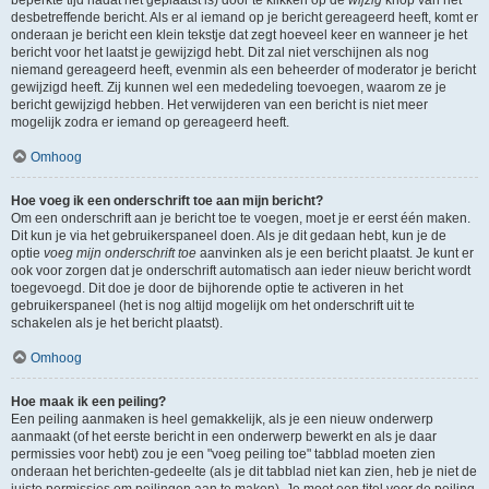
beperkte tijd nadat het geplaatst is) door te klikken op de
wijzig
knop van het
desbetreffende bericht. Als er al iemand op je bericht gereageerd heeft, komt er
onderaan je bericht een klein tekstje dat zegt hoeveel keer en wanneer je het
bericht voor het laatst je gewijzigd hebt. Dit zal niet verschijnen als nog
niemand gereageerd heeft, evenmin als een beheerder of moderator je bericht
gewijzigd heeft. Zij kunnen wel een mededeling toevoegen, waarom ze je
bericht gewijzigd hebben. Het verwijderen van een bericht is niet meer
mogelijk zodra er iemand op gereageerd heeft.
Omhoog
Hoe voeg ik een onderschrift toe aan mijn bericht?
Om een onderschrift aan je bericht toe te voegen, moet je er eerst één maken.
Dit kun je via het gebruikerspaneel doen. Als je dit gedaan hebt, kun je de
optie
voeg mijn onderschrift toe
aanvinken als je een bericht plaatst. Je kunt er
ook voor zorgen dat je onderschrift automatisch aan ieder nieuw bericht wordt
toegevoegd. Dit doe je door de bijhorende optie te activeren in het
gebruikerspaneel (het is nog altijd mogelijk om het onderschrift uit te
schakelen als je het bericht plaatst).
Omhoog
Hoe maak ik een peiling?
Een peiling aanmaken is heel gemakkelijk, als je een nieuw onderwerp
aanmaakt (of het eerste bericht in een onderwerp bewerkt en als je daar
permissies voor hebt) zou je een "voeg peiling toe" tabblad moeten zien
onderaan het berichten-gedeelte (als je dit tabblad niet kan zien, heb je niet de