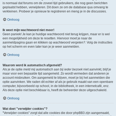
is normaal dat forums om de zoveel tijd gebruikers, die nog geen berichten
geplaatst hebben, verwijderen. Dit doen ze om de database qua omvang te
verkleinen. Probeer je opnieuw te registreren en meng je in de discussies.
Omhoog
Ik weet mijn wachtwoord niet meer!
Geen paniek! Je kan je huidige wachtwoord niet terug krijgen, maar er is wel
een mogelijkheid om deze te resetten. Hiervoor moet je naar de
aanmeldpagina gaan en klikken op
wachtwoord vergeten?
. Volg de instructies
op het scherm en even later kan je je weer aanmelden.
Omhoog
Waarom word ik automatisch afgemeld?
Als je de optie
meld mij automatisch aan bij ieder bezoek
niet aanvinkt, blijf je
maar voor een bepaalde tijd aangemeld. Zo wordt vermeden dat anderen je
account misbruiken. Om aangemeld te blijven, moet je bij het aanmelden die
optie aanvinken. We raden dit echter af als je gebruik maakt van een openbare
computer, bijvoorbeeld op school, in de bibliotheek, in een internetcafé, enz.
Als deze optie niet beschikbaar is, heeft de beheerder deze uitgeschakeld.
Omhoog
Wat doet "verwijder cookies"?
"Verwijder cookies" zorgt dat alle cookies die door phpBB3 zijn aangemaakt,