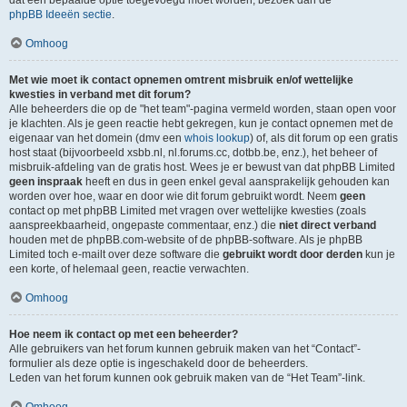
dat een bepaalde optie toegevoegd moet worden, bezoek dan de
phpBB Ideeën sectie
.
Omhoog
Met wie moet ik contact opnemen omtrent misbruik en/of wettelijke
kwesties in verband met dit forum?
Alle beheerders die op de "het team"-pagina vermeld worden, staan open voor
je klachten. Als je geen reactie hebt gekregen, kun je contact opnemen met de
eigenaar van het domein (dmv een
whois lookup
) of, als dit forum op een gratis
host staat (bijvoorbeeld xsbb.nl, nl.forums.cc, dotbb.be, enz.), het beheer of
misbruik-afdeling van de gratis host. Wees je er bewust van dat phpBB Limited
geen inspraak
heeft en dus in geen enkel geval aansprakelijk gehouden kan
worden over hoe, waar en door wie dit forum gebruikt wordt. Neem
geen
contact op met phpBB Limited met vragen over wettelijke kwesties (zoals
aanspreekbaarheid, ongepaste commentaar, enz.) die
niet direct verband
houden met de phpBB.com-website of de phpBB-software. Als je phpBB
Limited toch e-mailt over deze software die
gebruikt wordt door derden
kun je
een korte, of helemaal geen, reactie verwachten.
Omhoog
Hoe neem ik contact op met een beheerder?
Alle gebruikers van het forum kunnen gebruik maken van het “Contact”-
formulier als deze optie is ingeschakeld door de beheerders.
Leden van het forum kunnen ook gebruik maken van de “Het Team”-link.