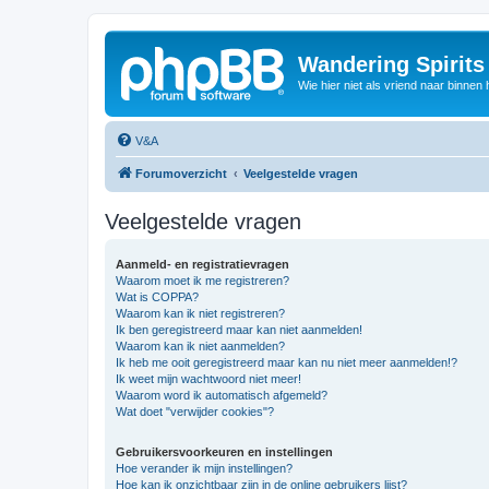
Wandering Spirit
Wie hier niet als vriend naar binnen h
V&A
Forumoverzicht
Veelgestelde vragen
Veelgestelde vragen
Aanmeld- en registratievragen
Waarom moet ik me registreren?
Wat is COPPA?
Waarom kan ik niet registreren?
Ik ben geregistreerd maar kan niet aanmelden!
Waarom kan ik niet aanmelden?
Ik heb me ooit geregistreerd maar kan nu niet meer aanmelden!?
Ik weet mijn wachtwoord niet meer!
Waarom word ik automatisch afgemeld?
Wat doet "verwijder cookies"?
Gebruikersvoorkeuren en instellingen
Hoe verander ik mijn instellingen?
Hoe kan ik onzichtbaar zijn in de online gebruikers lijst?