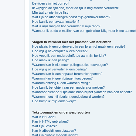
De tijden zijn niet correct!
Ik wijzigde de tijdzone, maar de tijd is nog steeds verkeerd!
Mijn taal zit niet in de lijst!
Wat zijn de afbeeldingen naast mijn gebruikersnaam?
Hoe kan ik een avatar instellen?
Wat is mijn rang en hoe verander ik mijn rang?
Wanneer ik op de e-maillink van een gebruiker klik, moet ik me aanme
Vragen in verband met het plaatsen van berichten
Hoe plaats ik een onderwerp in een forum of maak een reactie?
Hoe wijzig of verwijder ik een bericht?
Hoe voeg ik een onderschrift toe aan mijn bericht?
Hoe maak ik een peiling?
Waarom kan ik niet meer peilingsopties toevoegen?
Hoe wijzig of verwijder ik een peiling?
Waarom kan ik een bepaald forum niet openen?
Waarom kan ik geen bijlagen toevoegen?
Waarom ontving ik een waarschuwing?
Hoe kan ik berichten aan een moderator melden?
Waarvoor dient de "Opslaan"-knop bij het plaatsen van een bericht?
Waarom moet mijn bericht goedgekeurd worden?
Hoe bump ik mijn onderwerp?
Tekstopmaak en onderwerp soorten
Wat is BBCode?
Kan ik HTML gebruiken?
Wat zijn Smilies?
Kan ik afbeeldingen plaatsen?
Wat zijn globale mededelingen?