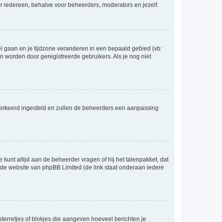
voor iedereen, behalve voor beheerders, moderators en jezelf.
eel gaan en je tijdzone veranderen in een bepaald gebied (vb:
 worden door geregistreerde gebruikers. Als je nog niet
er verkeerd ingesteld en zullen de beheerders een aanpassing
 kunt altijd aan de beheerder vragen of hij het talenpakket, dat
p de website van phpBB Limited (de link staat onderaan iedere
sterretjes of blokjes die aangeven hoeveel berichten je