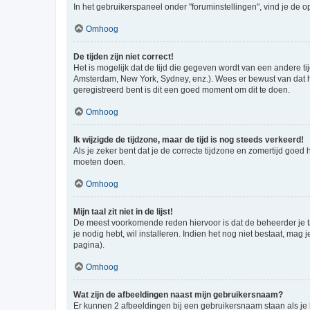
In het gebruikerspaneel onder "foruminstellingen", vind je de o
Omhoog
De tijden zijn niet correct!
Het is mogelijk dat de tijd die gegeven wordt van een andere ti
Amsterdam, New York, Sydney, enz.). Wees er bewust van dat he
geregistreerd bent is dit een goed moment om dit te doen.
Omhoog
Ik wijzigde de tijdzone, maar de tijd is nog steeds verkeerd!
Als je zeker bent dat je de correcte tijdzone en zomertijd goed
moeten doen.
Omhoog
Mijn taal zit niet in de lijst!
De meest voorkomende reden hiervoor is dat de beheerder je taal 
je nodig hebt, wil installeren. Indien het nog niet bestaat, m
pagina).
Omhoog
Wat zijn de afbeeldingen naast mijn gebruikersnaam?
Er kunnen 2 afbeeldingen bij een gebruikersnaam staan als je be