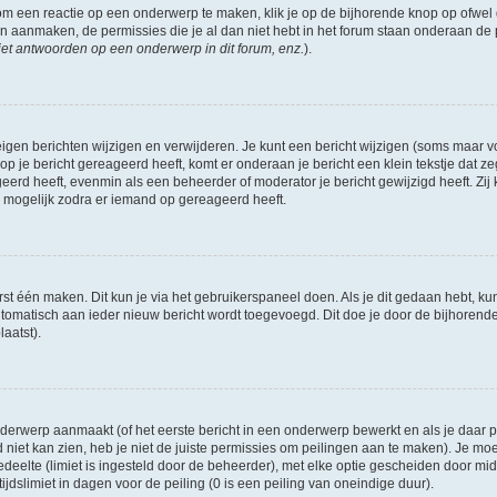
om een reactie op een onderwerp te maken, klik je op de bijhorende knop op ofwe
an aanmaken, de permissies die je al dan niet hebt in het forum staan onderaan de
et antwoorden op een onderwerp in dit forum, enz.
).
eigen berichten wijzigen en verwijderen. Je kunt een bericht wijzigen (soms maar voo
p je bericht gereageerd heeft, komt er onderaan je bericht een klein tekstje dat ze
ageerd heeft, evenmin als een beheerder of moderator je bericht gewijzigd heeft. 
r mogelijk zodra er iemand op gereageerd heeft.
rst één maken. Dit kun je via het gebruikerspaneel doen. Als je dit gedaan hebt, ku
automatisch aan ieder nieuw bericht wordt toegevoegd. Dit doe je door de bijhorende 
laatst).
erwerp aanmaakt (of het eerste bericht in een onderwerp bewerkt en als je daar pe
niet kan zien, heb je niet de juiste permissies om peilingen aan te maken). Je moet 
edeelte (limiet is ingesteld door de beheerder), met elke optie gescheiden door mi
jdslimiet in dagen voor de peiling (0 is een peiling van oneindige duur).