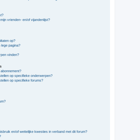
st?
ijn vrienden- en/of vijandenlijst?
ltaten op?
 lege pagina?
erpen vinden?
s
en abonnement?
stellen op specifieke onderwerpen?
tellen op specifieke forums?
rum?
bruik en/of wettelijke kwesties in verband met dit forum?
?