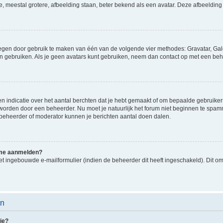
e, meestal grotere, afbeelding staan, beter bekend als een avatar. Deze afbeelding 
oegen door gebruik te maken van één van de volgende vier methodes: Gravatar, Gale
n gebruiken. Als je geen avatars kunt gebruiken, neem dan contact op met een beh
indicatie over het aantal berchten dat je hebt gemaakt of om bepaalde gebruikers 
d worden door een beheerder. Nu moet je natuurlijk het forum niet beginnen te sp
en beheerder of moderator kunnen je berichten aantal doen dalen.
k me aanmelden?
t ingebouwde e-mailformulier (indien de beheerder dit heeft ingeschakeld). Dit o
en
ie?