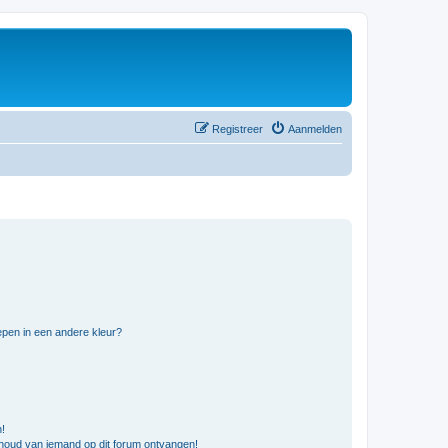
Registreer
Aanmelden
pen in een andere kleur?
n!
nhoud van iemand op dit forum ontvangen!