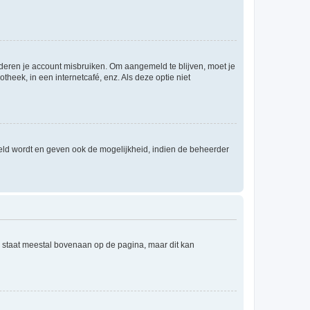
nderen je account misbruiken. Om aangemeld te blijven, moet je
theek, in een internetcafé, enz. Als deze optie niet
eld wordt en geven ook de mogelijkheid, indien de beheerder
e staat meestal bovenaan op de pagina, maar dit kan