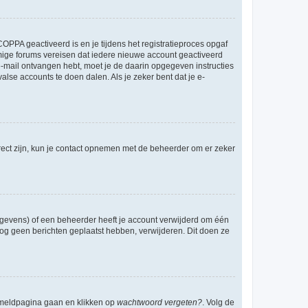
OPPA geactiveerd is en je tijdens het registratieproces opgaf
ommige forums vereisen dat iedere nieuwe account geactiveerd
 e-mail ontvangen hebt, moet je de daarin opgegeven instructies
lse accounts te doen dalen. Als je zeker bent dat je e-
rect zijn, kun je contact opnemen met de beheerder om er zeker
egevens) of een beheerder heeft je account verwijderd om één
e nog geen berichten geplaatst hebben, verwijderen. Dit doen ze
anmeldpagina gaan en klikken op
wachtwoord vergeten?
. Volg de