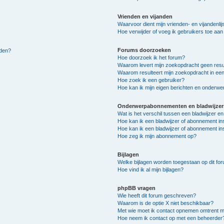
Vrienden en vijanden
Waarvoor dient mijn vrienden- en vijandenlij
Hoe verwijder of voeg ik gebruikers toe aan m
Forums doorzoeken
lden?
Hoe doorzoek ik het forum?
Waarom levert mijn zoekopdracht geen resu
Waarom resulteert mijn zoekopdracht in een
Hoe zoek ik een gebruiker?
Hoe kan ik mijn eigen berichten en onderw
Onderwerpabonnementen en bladwijzer
Wat is het verschil tussen een bladwijzer 
Hoe kan ik een bladwijzer of abonnement in
Hoe kan ik een bladwijzer of abonnement ins
Hoe zeg ik mijn abonnement op?
Bijlagen
Welke bijlagen worden toegestaan op dit fo
Hoe vind ik al mijn bijlagen?
phpBB vragen
Wie heeft dit forum geschreven?
Waarom is de optie X niet beschikbaar?
Met wie moet ik contact opnemen omtrent mis
Hoe neem ik contact op met een beheerder