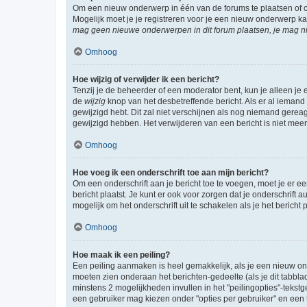
Om een nieuw onderwerp in één van de forums te plaatsen of 
Mogelijk moet je je registreren voor je een nieuw onderwerp k
mag geen nieuwe onderwerpen in dit forum plaatsen, je mag ni
Omhoog
Hoe wijzig of verwijder ik een bericht?
Tenzij je de beheerder of een moderator bent, kun je alleen je 
de
wijzig
knop van het desbetreffende bericht. Als er al iemand o
gewijzigd hebt. Dit zal niet verschijnen als nog niemand gere
gewijzigd hebben. Het verwijderen van een bericht is niet mee
Omhoog
Hoe voeg ik een onderschrift toe aan mijn bericht?
Om een onderschrift aan je bericht toe te voegen, moet je er ee
bericht plaatst. Je kunt er ook voor zorgen dat je onderschrift 
mogelijk om het onderschrift uit te schakelen als je het bericht p
Omhoog
Hoe maak ik een peiling?
Een peiling aanmaken is heel gemakkelijk, als je een nieuw ond
moeten zien onderaan het berichten-gedeelte (als je dit tabblad 
minstens 2 mogelijkheden invullen in het "peilingopties"-tekstg
een gebruiker mag kiezen onder "opties per gebruiker" en een ti