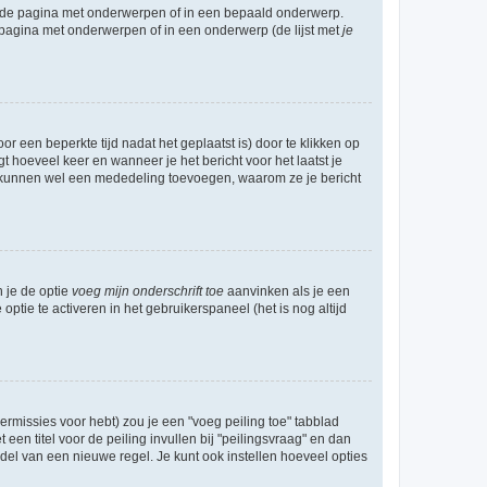
l de pagina met onderwerpen of in een bepaald onderwerp.
 pagina met onderwerpen of in een onderwerp (de lijst met
je
r een beperkte tijd nadat het geplaatst is) door te klikken op
gt hoeveel keer en wanneer je het bericht voor het laatst je
Zij kunnen wel een mededeling toevoegen, waarom ze je bericht
n je de optie
voeg mijn onderschrift toe
aanvinken als je een
optie te activeren in het gebruikerspaneel (het is nog altijd
rmissies voor hebt) zou je een "voeg peiling toe" tabblad
een titel voor de peiling invullen bij "peilingsvraag" en dan
ddel van een nieuwe regel. Je kunt ook instellen hoeveel opties