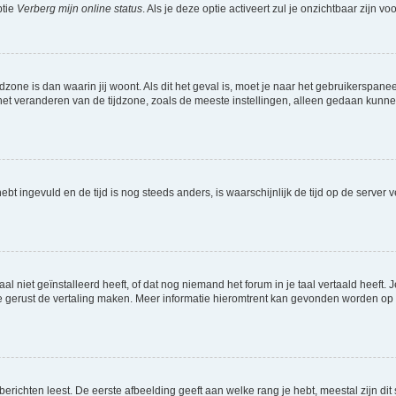
ptie
Verberg mijn online status
. Als je deze optie activeert zul je onzichtbaar zijn 
jdzone is dan waarin jij woont. Als dit het geval is, moet je naar het gebruikerspan
t veranderen van de tijdzone, zoals de meeste instellingen, alleen gedaan kunnen
 hebt ingevuld en de tijd is nog steeds anders, is waarschijnlijk de tijd op de serv
niet geïnstalleerd heeft, of dat nog niemand het forum in je taal vertaald heeft. Je
ag je gerust de vertaling maken. Meer informatie hieromtrent kan gevonden worden o
richten leest. De eerste afbeelding geeft aan welke rang je hebt, meestal zijn dit 