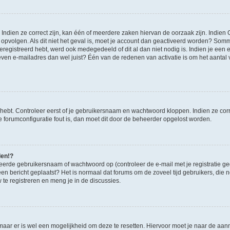
ndien ze correct zijn, kan één of meerdere zaken hiervan de oorzaak zijn. Indien C
es opvolgen. Als dit niet het geval is, moet je account dan geactiveerd worden? S
geregistreerd hebt, werd ook medegedeeld of dit al dan niet nodig is. Indien je een
ven e-mailadres dan wel juist? Één van de redenen van activatie is om het aantal va
 hebt. Controleer eerst of je gebruikersnaam en wachtwoord kloppen. Indien ze cor
 de forumconfiguratie fout is, dan moet dit door de beheerder opgelost worden.
den!?
eerde gebruikersnaam of wachtwoord op (controleer de e-mail met je registratie g
it een bericht geplaatst? Het is normaal dat forums om de zoveel tijd gebruikers, di
e registreren en meng je in de discussies.
 maar er is wel een mogelijkheid om deze te resetten. Hiervoor moet je naar de a