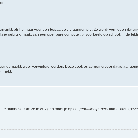
en.
aanvinkt, blijf je maar voor een bepaalde tijd aangemeld. Zo wordt vermeden dat a
ls je gebruik maakt van een openbare computer, bijvoorbeeld op school, in de biblio
ijn aangemaakt, weer verwijderd worden. Deze cookies zorgen ervoor dat je aangem
en hebt.
n de database. Om ze te wijzigen moet je op de
gebruikerspaneel
link klikken (dez