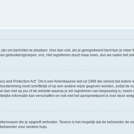
 zijn om berichten te plaatsen. Hoe dan ook, als je geregistreerd bent kun je meer
 van gebruikersgroepen, enz. Het registreren duurt maar even, dus we raden het ze
acy and Protection Act". Dit is een Amerikaanse wet uit 1998 die vereist dat ieder
 toestemming moet schriftelijk of op een andere wijze gegeven worden, zodat de 
et al dan niet op jou of de website waarop je wil registreren van toepassing is, nee
lijke informatie kan verschaffen en ook niet het aanspreekpunt is voor deze wetge
ikersnaam die je opgeeft verboden. Tevens is het mogelijk dat de beheerder de regi
beheerder voor verdere hulp.