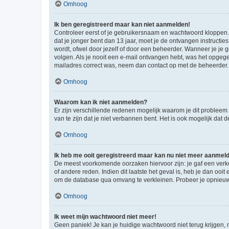
Omhoog
Ik ben geregistreerd maar kan niet aanmelden!
Controleer eerst of je gebruikersnaam en wachtwoord kloppen. I
dat je jonger bent dan 13 jaar, moet je de ontvangen instructi
wordt, ofwel door jezelf of door een beheerder. Wanneer je je 
volgen. Als je nooit een e-mail ontvangen hebt, was het opgege
mailadres correct was, neem dan contact op met de beheerder.
Omhoog
Waarom kan ik niet aanmelden?
Er zijn verschillende redenen mogelijk waarom je dit probleem
van te zijn dat je niet verbannen bent. Het is ook mogelijk dat
Omhoog
Ik heb me ooit geregistreerd maar kan nu niet meer aanmel
De meest voorkomende oorzaken hiervoor zijn: je gaf een verk
of andere reden. Indien dit laatste het geval is, heb je dan oo
om de database qua omvang te verkleinen. Probeer je opnieuw t
Omhoog
Ik weet mijn wachtwoord niet meer!
Geen paniek! Je kan je huidige wachtwoord niet terug krijgen,