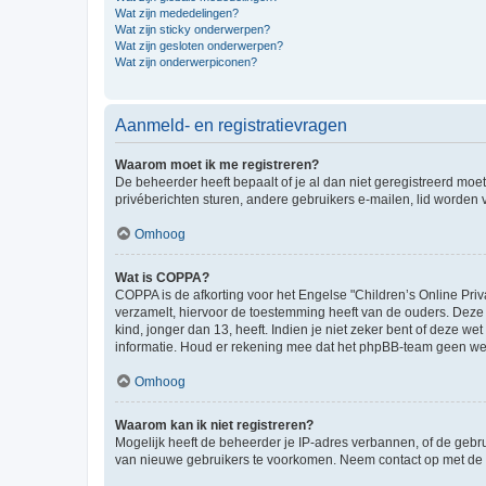
Wat zijn mededelingen?
Wat zijn sticky onderwerpen?
Wat zijn gesloten onderwerpen?
Wat zijn onderwerpiconen?
Aanmeld- en registratievragen
Waarom moet ik me registreren?
De beheerder heeft bepaalt of je al dan niet geregistreerd moet
privéberichten sturen, andere gebruikers e-mailen, lid worden
Omhoog
Wat is COPPA?
COPPA is de afkorting voor het Engelse "Children’s Online Priv
verzamelt, hiervoor de toestemming heeft van de ouders. Deze
kind, jonger dan 13, heeft. Indien je niet zeker bent of deze w
informatie. Houd er rekening mee dat het phpBB-team geen wette
Omhoog
Waarom kan ik niet registreren?
Mogelijk heeft de beheerder je IP-adres verbannen, of de gebru
van nieuwe gebruikers te voorkomen. Neem contact op met de 