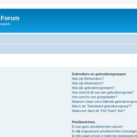
s Forum
uppelt...
Gebruikers en gebruikersgroepen
Wat zijn Beheerders?
Wat zijn Moderators?
Wat zijn gebruikersgroepen?
Hoe word ik lid van een gebruikersgroep?
Hoe word ik een groepsleider?
Waarom staan verschillende gebruikersgroe
Wat is de "Standaard gebruikersgroep"?
Waarvoor dient de "Het Team"-link?
Privéberichten
Ik kan geen privéberichten sturen!
Ik blijf ongewenste privéberichten ontvange
Ik heb spam of een e-mail met ongepaste i