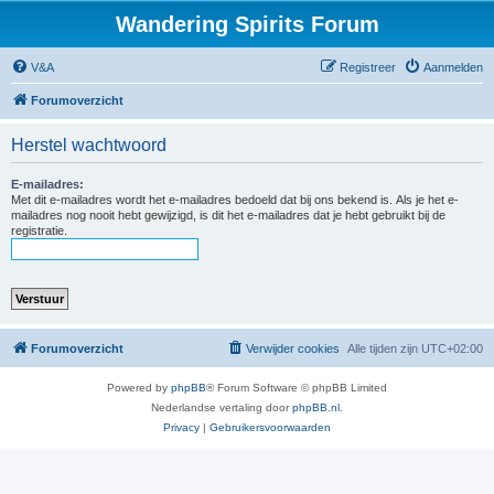
Wandering Spirits Forum
V&A
Registreer
Aanmelden
Forumoverzicht
Herstel wachtwoord
E-mailadres:
Met dit e-mailadres wordt het e-mailadres bedoeld dat bij ons bekend is. Als je het e-
mailadres nog nooit hebt gewijzigd, is dit het e-mailadres dat je hebt gebruikt bij de
registratie.
Forumoverzicht
Verwijder cookies
Alle tijden zijn
UTC+02:00
Powered by
phpBB
® Forum Software © phpBB Limited
Nederlandse vertaling door
phpBB.nl
.
Privacy
|
Gebruikersvoorwaarden