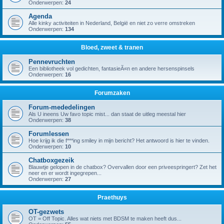
Onderwerpen:
24
Agenda
Alle kinky activiteiten in Nederland, België en niet zo verre omstreken
Onderwerpen:
134
Bloed, zweet & tranen
Pennevruchten
Een bibliotheek vol gedichten, fantasieÃ«n en andere hersenspinsels
Onderwerpen:
16
Forumzaken
Forum-mededelingen
Als U ineens Uw favo topic mist... dan staat de uitleg meestal hier
Onderwerpen:
38
Forumlessen
Hoe krijg ik die f***ing smiley in mijn bericht? Het antwoord is hier te vinden.
Onderwerpen:
10
Chatboxgezeik
Blauwtje gelopen in de chatbox? Overvallen door een priveespringert? Zet het
neer en er wordt ingegrepen...
Onderwerpen:
27
Praethuys
OT-gezwets
OT = Off Topic. Alles wat niets met BDSM te maken heeft dus...