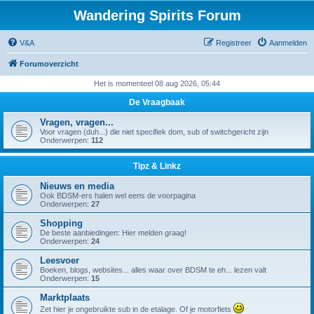
Wandering Spirits Forum
V&A
Registreer
Aanmelden
Forumoverzicht
Het is momenteel 08 aug 2026, 05:44
De Vraagbaak
Vragen, vragen...
Voor vragen (duh...) die niet specifiek dom, sub of switchgericht zijn
Onderwerpen:
112
Tipz & Linkz
Nieuws en media
Ook BDSM-ers halen wel eens de voorpagina
Onderwerpen:
27
Shopping
De beste aanbiedingen: Hier melden graag!
Onderwerpen:
24
Leesvoer
Boeken, blogs, websites... alles waar over BDSM te eh... lezen valt
Onderwerpen:
15
Marktplaats
Zet hier je ongebruikte sub in de etalage. Of je motorfiets