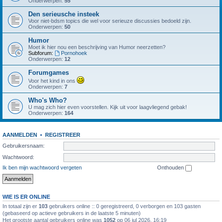
Onderwerpen:
55
Den serieusche insteek
Voor niet-bdsm topics die wel voor serieuze discussies bedoeld zijn.
Onderwerpen:
50
Humor
Moet ik hier nou een beschrijving van Humor neerzetten?
Subforum:
Pornohoek
Onderwerpen:
12
Forumgames
Voor het kind in ons
Onderwerpen:
7
Who's Who?
U mag zich hier even voorstellen. Kijk uit voor laagvliegend gebak!
Onderwerpen:
164
AANMELDEN
•
REGISTREER
Gebruikersnaam:
Wachtwoord:
Ik ben mijn wachtwoord vergeten
Onthouden
WIE IS ER ONLINE
In totaal zijn er
103
gebruikers online :: 0 geregistreerd, 0 verborgen en 103 gasten
(gebaseerd op actieve gebruikers in de laatste 5 minuten)
Het grootste aantal gebruikers online was
1052
op 06 jul 2026, 16:19