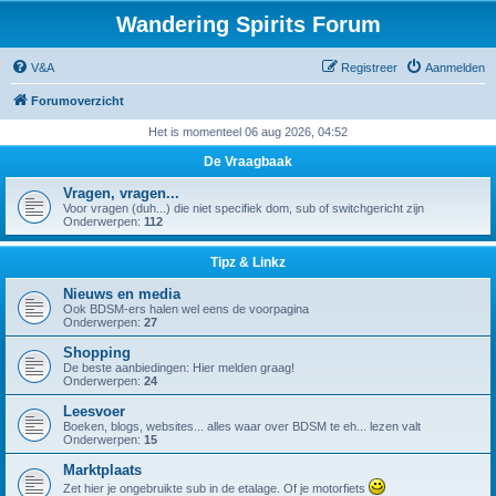
Wandering Spirits Forum
V&A
Registreer
Aanmelden
Forumoverzicht
Het is momenteel 06 aug 2026, 04:52
De Vraagbaak
Vragen, vragen...
Voor vragen (duh...) die niet specifiek dom, sub of switchgericht zijn
Onderwerpen:
112
Tipz & Linkz
Nieuws en media
Ook BDSM-ers halen wel eens de voorpagina
Onderwerpen:
27
Shopping
De beste aanbiedingen: Hier melden graag!
Onderwerpen:
24
Leesvoer
Boeken, blogs, websites... alles waar over BDSM te eh... lezen valt
Onderwerpen:
15
Marktplaats
Zet hier je ongebruikte sub in de etalage. Of je motorfiets