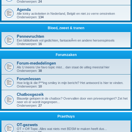
Onderwerpen:
24
Agenda
Alle kinky activiteiten in Nederland, België en niet zo verre omstreken
Onderwerpen:
134
Bloed, zweet & tranen
Pennevruchten
Een bibliotheek vol gedichten, fantasieÃ«n en andere hersenspinsels
Onderwerpen:
16
Forumzaken
Forum-mededelingen
Als U ineens Uw favo topic mist... dan staat de uitleg meestal hier
Onderwerpen:
38
Forumlessen
Hoe krijg ik die f***ing smiley in mijn bericht? Het antwoord is hier te vinden.
Onderwerpen:
10
Chatboxgezeik
Blauwtje gelopen in de chatbox? Overvallen door een priveespringert? Zet het
neer en er wordt ingegrepen...
Onderwerpen:
27
Praethuys
OT-gezwets
OT = Off Topic. Alles wat niets met BDSM te maken heeft dus...