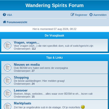
Wandering Spirits Forum
V&A
Registreer
Aanmelden
Forumoverzicht
Het is momenteel 07 aug 2026, 08:22
De Vraagbaak
Vragen, vragen...
Voor vragen (duh...) die niet specifiek dom, sub of switchgericht zijn
Onderwerpen:
112
Tipz & Linkz
Nieuws en media
Ook BDSM-ers halen wel eens de voorpagina
Onderwerpen:
27
Shopping
De beste aanbiedingen: Hier melden graag!
Onderwerpen:
24
Leesvoer
Boeken, blogs, websites... alles waar over BDSM te eh... lezen valt
Onderwerpen:
15
Marktplaats
Zet hier je ongebruikte sub in de etalage. Of je motorfiets