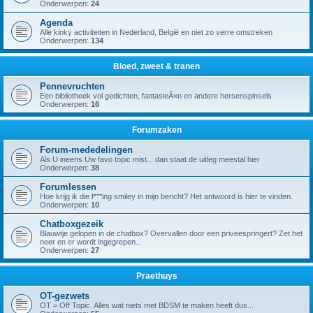
Onderwerpen:
24
Agenda
Alle kinky activiteiten in Nederland, België en niet zo verre omstreken
Onderwerpen:
134
Bloed, zweet & tranen
Pennevruchten
Een bibliotheek vol gedichten, fantasieÃ«n en andere hersenspinsels
Onderwerpen:
16
Forumzaken
Forum-mededelingen
Als U ineens Uw favo topic mist... dan staat de uitleg meestal hier
Onderwerpen:
38
Forumlessen
Hoe krijg ik die f***ing smiley in mijn bericht? Het antwoord is hier te vinden.
Onderwerpen:
10
Chatboxgezeik
Blauwtje gelopen in de chatbox? Overvallen door een priveespringert? Zet het
neer en er wordt ingegrepen...
Onderwerpen:
27
Praethuys
OT-gezwets
OT = Off Topic. Alles wat niets met BDSM te maken heeft dus...