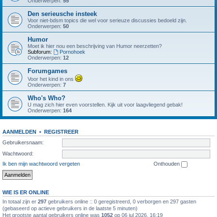
Onderwerpen:
55
Den serieusche insteek
Voor niet-bdsm topics die wel voor serieuze discussies bedoeld zijn.
Onderwerpen:
50
Humor
Moet ik hier nou een beschrijving van Humor neerzetten?
Subforum:
Pornohoek
Onderwerpen:
12
Forumgames
Voor het kind in ons
Onderwerpen:
7
Who's Who?
U mag zich hier even voorstellen. Kijk uit voor laagvliegend gebak!
Onderwerpen:
164
AANMELDEN
•
REGISTREER
Gebruikersnaam:
Wachtwoord:
Ik ben mijn wachtwoord vergeten
Onthouden
WIE IS ER ONLINE
In totaal zijn er
297
gebruikers online :: 0 geregistreerd, 0 verborgen en 297 gasten
(gebaseerd op actieve gebruikers in de laatste 5 minuten)
Het grootste aantal gebruikers online was
1052
op 06 jul 2026, 16:19