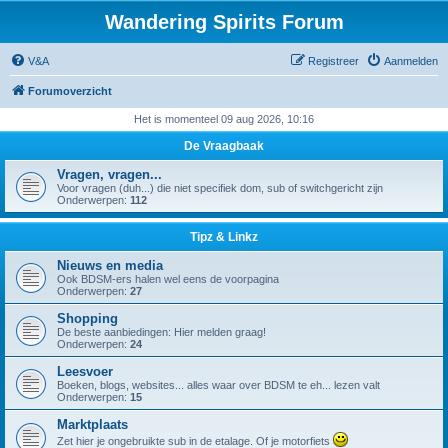
Wandering Spirits Forum
V&A
Registreer
Aanmelden
Forumoverzicht
Het is momenteel 09 aug 2026, 10:16
De Vraagbaak
Vragen, vragen...
Voor vragen (duh...) die niet specifiek dom, sub of switchgericht zijn
Onderwerpen:
112
Tipz & Linkz
Nieuws en media
Ook BDSM-ers halen wel eens de voorpagina
Onderwerpen:
27
Shopping
De beste aanbiedingen: Hier melden graag!
Onderwerpen:
24
Leesvoer
Boeken, blogs, websites... alles waar over BDSM te eh... lezen valt
Onderwerpen:
15
Marktplaats
Zet hier je ongebruikte sub in de etalage. Of je motorfiets