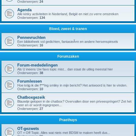
Onderwerpen:
24
Agenda
Alle kinky activiteiten in Nederland, België en niet zo verre omstreken
Onderwerpen:
134
Bloed, zweet & tranen
Pennevruchten
Een bibliotheek vol gedichten, fantasieÃ«n en andere hersenspinsels
Onderwerpen:
16
Forumzaken
Forum-mededelingen
Als U ineens Uw favo topic mist... dan staat de uitleg meestal hier
Onderwerpen:
38
Forumlessen
Hoe krijg ik die f***ing smiley in mijn bericht? Het antwoord is hier te vinden.
Onderwerpen:
10
Chatboxgezeik
Blauwtje gelopen in de chatbox? Overvallen door een priveespringert? Zet het
neer en er wordt ingegrepen...
Onderwerpen:
27
Praethuys
OT-gezwets
OT = Off Topic. Alles wat niets met BDSM te maken heeft dus...