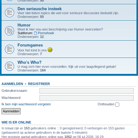
Onderwerpen:
55
Den serieusche insteek
Voor niet-bdsm topics die wel voor serieuze discussies bedoeld zijn.
Onderwerpen:
50
Humor
Moet ik hier nou een beschrijving van Humor neerzetten?
Subforum:
Pornohoek
Onderwerpen:
12
Forumgames
Voor het kind in ons
Onderwerpen:
7
Who's Who?
U mag zich hier even voorstellen. Kijk uit voor laagvliegend gebak!
Onderwerpen:
164
AANMELDEN
•
REGISTREER
Gebruikersnaam:
Wachtwoord:
Ik ben mijn wachtwoord vergeten
Onthouden
WIE IS ER ONLINE
In totaal zijn er
153
gebruikers online :: 0 geregistreerd, 0 verborgen en 153 gasten
(gebaseerd op actieve gebruikers in de laatste 5 minuten)
Het grootste aantal gebruikers online was
1052
op 06 jul 2026, 16:19