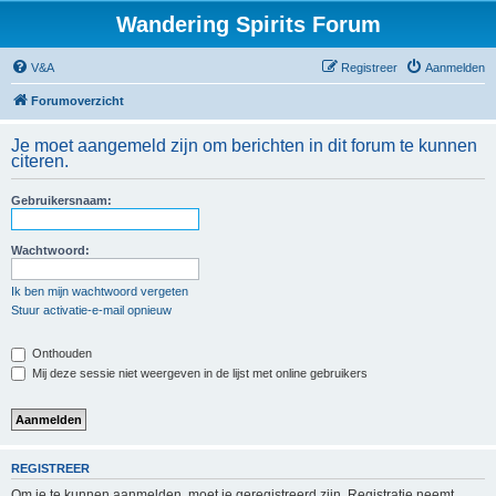
Wandering Spirits Forum
V&A
Registreer
Aanmelden
Forumoverzicht
Je moet aangemeld zijn om berichten in dit forum te kunnen
citeren.
Gebruikersnaam:
Wachtwoord:
Ik ben mijn wachtwoord vergeten
Stuur activatie-e-mail opnieuw
Onthouden
Mij deze sessie niet weergeven in de lijst met online gebruikers
REGISTREER
Om je te kunnen aanmelden, moet je geregistreerd zijn. Registratie neemt