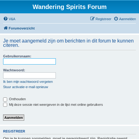
Wandering Spirits Forum
V&A
Registreer
Aanmelden
Forumoverzicht
Je moet aangemeld zijn om berichten in dit forum te kunnen
citeren.
Gebruikersnaam:
Wachtwoord:
Ik ben mijn wachtwoord vergeten
Stuur activatie-e-mail opnieuw
Onthouden
Mij deze sessie niet weergeven in de lijst met online gebruikers
REGISTREER
Om je te kunnen aanmelden, moet je geregistreerd zijn. Registratie neemt