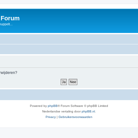
s Forum
uppelt...
erwijderen?
Powered by
phpBB
® Forum Software © phpBB Limited
Nederlandse vertaling door
phpBB.nl
.
Privacy
|
Gebruikersvoorwaarden