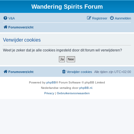
Wandering Spirits Forum
V&A
Registreer
Aanmelden
Forumoverzicht
Verwijder cookies
Weet je zeker dat je alle cookies ingesteld door dit forum wil verwijderen?
Forumoverzicht
Verwijder cookies
Alle tijden zijn
UTC+02:00
Powered by
phpBB
® Forum Software © phpBB Limited
Nederlandse vertaling door
phpBB.nl
.
Privacy
|
Gebruikersvoorwaarden