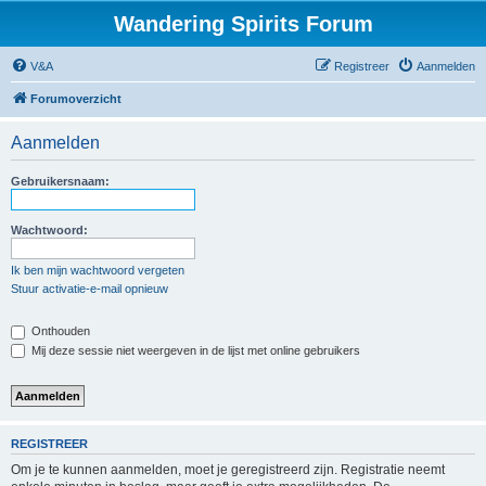
Wandering Spirits Forum
V&A
Registreer
Aanmelden
Forumoverzicht
Aanmelden
Gebruikersnaam:
Wachtwoord:
Ik ben mijn wachtwoord vergeten
Stuur activatie-e-mail opnieuw
Onthouden
Mij deze sessie niet weergeven in de lijst met online gebruikers
REGISTREER
Om je te kunnen aanmelden, moet je geregistreerd zijn. Registratie neemt