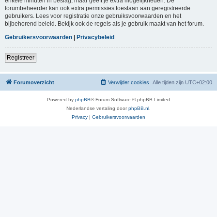
enkele minuten in beslag, maar geeft je extra mogelijkheden. De
forumbeheerder kan ook extra permissies toestaan aan geregistreerde
gebruikers. Lees voor registratie onze gebruiksvoorwaarden en het
bijbehorend beleid. Bekijk ook de regels als je gebruik maakt van het forum.
Gebruikersvoorwaarden
|
Privacybeleid
Registreer
Forumoverzicht
Verwijder cookies
Alle tijden zijn
UTC+02:00
Powered by
phpBB
® Forum Software © phpBB Limited
Nederlandse vertaling door
phpBB.nl
.
Privacy
|
Gebruikersvoorwaarden