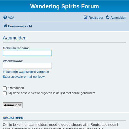
Wandering Spirits Forum
V&A
Registreer
Aanmelden
Forumoverzicht
Aanmelden
Gebruikersnaam:
Wachtwoord:
Ik ben mijn wachtwoord vergeten
Stuur activatie-e-mail opnieuw
Onthouden
Mij deze sessie niet weergeven in de lijst met online gebruikers
REGISTREER
Om je te kunnen aanmelden, moet je geregistreerd zijn. Registratie neemt