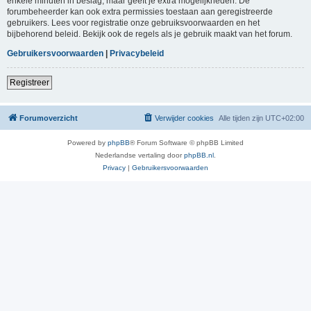
enkele minuten in beslag, maar geeft je extra mogelijkheden. De
forumbeheerder kan ook extra permissies toestaan aan geregistreerde
gebruikers. Lees voor registratie onze gebruiksvoorwaarden en het
bijbehorend beleid. Bekijk ook de regels als je gebruik maakt van het forum.
Gebruikersvoorwaarden
|
Privacybeleid
Registreer
Forumoverzicht
Verwijder cookies
Alle tijden zijn
UTC+02:00
Powered by
phpBB
® Forum Software © phpBB Limited
Nederlandse vertaling door
phpBB.nl
.
Privacy
|
Gebruikersvoorwaarden