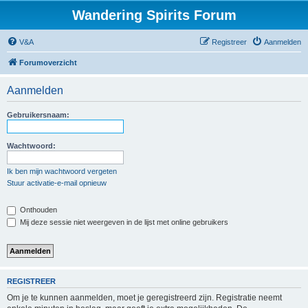
Wandering Spirits Forum
V&A
Registreer
Aanmelden
Forumoverzicht
Aanmelden
Gebruikersnaam:
Wachtwoord:
Ik ben mijn wachtwoord vergeten
Stuur activatie-e-mail opnieuw
Onthouden
Mij deze sessie niet weergeven in de lijst met online gebruikers
REGISTREER
Om je te kunnen aanmelden, moet je geregistreerd zijn. Registratie neemt