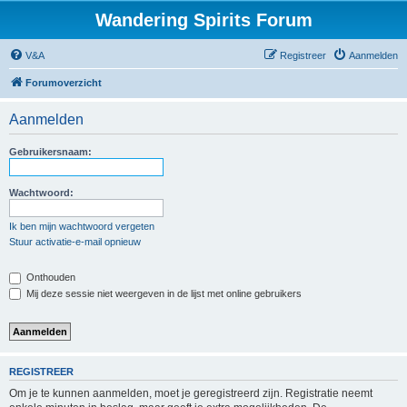
Wandering Spirits Forum
V&A
Registreer
Aanmelden
Forumoverzicht
Aanmelden
Gebruikersnaam:
Wachtwoord:
Ik ben mijn wachtwoord vergeten
Stuur activatie-e-mail opnieuw
Onthouden
Mij deze sessie niet weergeven in de lijst met online gebruikers
REGISTREER
Om je te kunnen aanmelden, moet je geregistreerd zijn. Registratie neemt