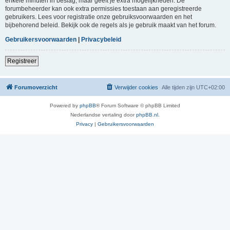
enkele minuten in beslag, maar geeft je extra mogelijkheden. De
forumbeheerder kan ook extra permissies toestaan aan geregistreerde
gebruikers. Lees voor registratie onze gebruiksvoorwaarden en het
bijbehorend beleid. Bekijk ook de regels als je gebruik maakt van het forum.
Gebruikersvoorwaarden
|
Privacybeleid
Registreer
Forumoverzicht
Verwijder cookies
Alle tijden zijn
UTC+02:00
Powered by
phpBB
® Forum Software © phpBB Limited
Nederlandse vertaling door
phpBB.nl
.
Privacy
|
Gebruikersvoorwaarden