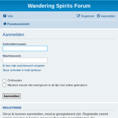
Wandering Spirits Forum
V&A
Registreer
Aanmelden
Forumoverzicht
Aanmelden
Gebruikersnaam:
Wachtwoord:
Ik ben mijn wachtwoord vergeten
Stuur activatie-e-mail opnieuw
Onthouden
Mij deze sessie niet weergeven in de lijst met online gebruikers
REGISTREER
Om je te kunnen aanmelden, moet je geregistreerd zijn. Registratie neemt