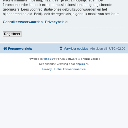
enkele minuten in beslag, maar geeft je extra mogelijkheden. De
forumbeheerder kan ook extra permissies toestaan aan geregistreerde
gebruikers. Lees voor registratie onze gebruiksvoorwaarden en het
bijbehorend beleid. Bekijk ook de regels als je gebruik maakt van het forum.
Gebruikersvoorwaarden
|
Privacybeleid
Registreer
Forumoverzicht
Verwijder cookies
Alle tijden zijn
UTC+02:00
Powered by
phpBB
® Forum Software © phpBB Limited
Nederlandse vertaling door
phpBB.nl
.
Privacy
|
Gebruikersvoorwaarden