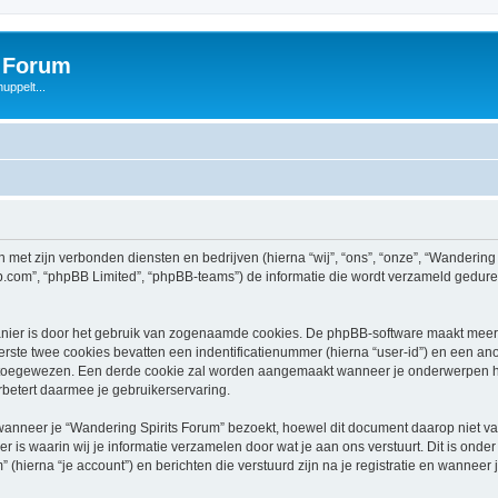
s Forum
uppelt...
n met zijn verbonden diensten en bedrijven (hierna “wij”, “ons”, “onze”, “Wandering 
bb.com”, “phpBB Limited”, “phpBB-teams”) de informatie die wordt verzameld gedure
nier is door het gebruik van zogenaamde cookies. De phpBB-software maakt meerde
ste twee cookies bevatten een indentificatienummer (hierna “user-id”) en een an
oegewezen. Een derde cookie zal worden aangemaakt wanneer je onderwerpen heb
betert daarmee je gebruikerservaring.
neer je “Wandering Spirits Forum” bezoekt, hoewel dit document daarop niet van 
 waarin wij je informatie verzamelen door wat je aan ons verstuurt. Dit is onder
 (hierna “je account”) en berichten die verstuurd zijn na je registratie en wanneer 