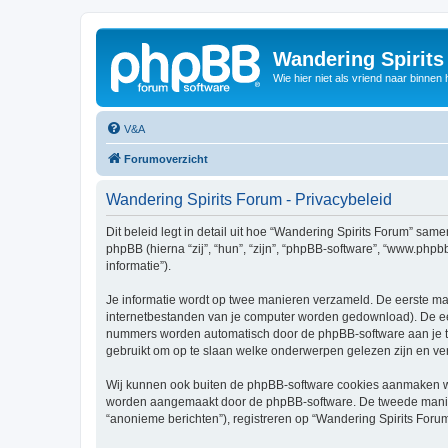
Wandering Spirit
Wie hier niet als vriend naar binnen h
V&A
Forumoverzicht
Wandering Spirits Forum - Privacybeleid
Dit beleid legt in detail uit hoe “Wandering Spirits Forum” same
phpBB (hierna “zij”, “hun”, “zijn”, “phpBB-software”, “www.php
informatie”).
Je informatie wordt op twee manieren verzameld. De eerste ma
internetbestanden van je computer worden gedownload). De eer
nummers worden automatisch door de phpBB-software aan je t
gebruikt om op te slaan welke onderwerpen gelezen zijn en ver
Wij kunnen ook buiten de phpBB-software cookies aanmaken wan
worden aangemaakt door de phpBB-software. De tweede manier is
“anonieme berichten”), registreren op “Wandering Spirits Forum”