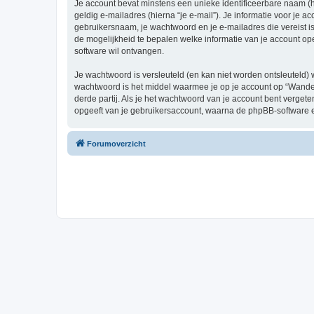
Je account bevat minstens een unieke identificeerbare naam (
geldig e-mailadres (hierna “je e-mail”). Je informatie voor je a
gebruikersnaam, je wachtwoord en je e-mailadres die vereist is b
de mogelijkheid te bepalen welke informatie van je account o
software wil ontvangen.
Je wachtwoord is versleuteld (en kan niet worden ontsleuteld) 
wachtwoord is het middel waarmee je op je account op “Wander
derde partij. Als je het wachtwoord van je account bent verget
opgeeft van je gebruikersaccount, waarna de phpBB-software 
Forumoverzicht