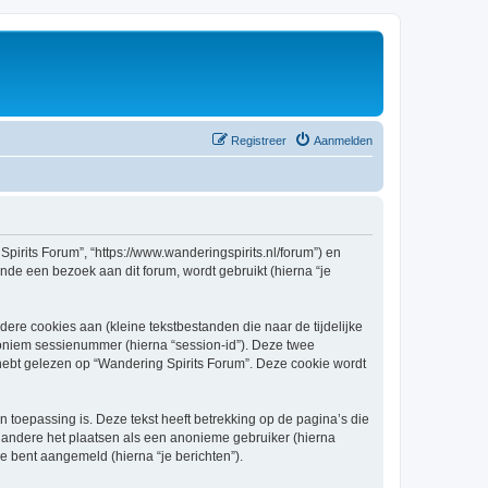
Registreer
Aanmelden
Spirits Forum”, “https://www.wanderingspirits.nl/forum”) en
nde een bezoek aan dit forum, wordt gebruikt (hierna “je
re cookies aan (kleine tekstbestanden die naar de tijdelijke
oniem sessienummer (hierna “session-id”). Deze twee
t gelezen op “Wandering Spirits Forum”. Deze cookie wordt
toepassing is. Deze tekst heeft betrekking op de pagina’s die
 andere het plaatsen als een anonieme gebruiker (hierna
je bent aangemeld (hierna “je berichten”).