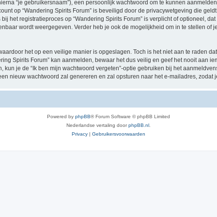
hierna “je gebruikersnaam”), een persoonlijk wachtwoord om te kunnen aanmelden o
ccount op “Wandering Spirits Forum” is beveiligd door de privacywetgeving die geldt 
ij het registratieproces op “Wandering Spirits Forum” is verplicht of optioneel, dat
penbaar wordt weergegeven. Verder heb je ook de mogelijkheid om in te stellen of
waardoor het op een veilige manier is opgeslagen. Toch is het niet aan te raden d
ing Spirits Forum” kan aanmelden, bewaar het dus veilig en geef het nooit aan 
en, kun je de “Ik ben mijn wachtwoord vergeten”-optie gebruiken bij het aanmeldven
een nieuw wachtwoord zal genereren en zal opsturen naar het e-mailadres, zodat 
Powered by
phpBB
® Forum Software © phpBB Limited
Nederlandse vertaling door
phpBB.nl
.
Privacy
|
Gebruikersvoorwaarden