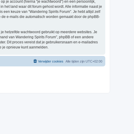
p je account (hierna “je wachtwoord”) en een persoonlijk,
in het land waar dit forum gehost wordt. Alle informatie naast je
 is een keuze van “Wandering Spirits Forum”. Je hebt altijd zelf
 je de e-mails die automatisch worden gemaakt door de phpBB-
at je hetzelfde wachtwoord gebruikt op meerdere websites. Je
iemand van Wandering Spirits Forum”, phpBB of een andere
ster. Dit proces vereist dat je gebruikersnaam en e-mailadres
je je opnieuw kunt aanmelden.
Verwijder cookies
Alle tijden zijn
UTC+02:00