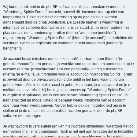
Wij kunnen ook buiten de phpBB-software cookies aanmaken wanneer je
“Wandering Spirits Forum” bezoekt, hoewel dit document daarop niet van
toepassing is. Deze tekst heeft betrekking op de pagina’s die worden
aangemaakt door de phpBB-software. De tweede manier is waarin wij je
informatie verzamelen door wat je aan ons verstuurt. Dit is onder andere het
plaatsen als een anonieme gebruiker (hierna “anonieme berichten”),
registreren op “Wandering Spirits Forum” (hierna “je account”) en berichten die
verstuurd zijn na je registratie en wanneer je bent aangemeld (hierna “je
berichten”).
Je account bevat minstens een unieke identificeerbare naam (hierna “je
gebruikersnaam”), een persoonlijk wachtwoord om te kunnen aanmelden op je
account (hierna “je wachtwoord”) en een persoonlijk, geldig e-mailadres
(hierna “je e-mail”). Je informatie voor je account op “Wandering Spirits Forum”
is beveiligd door de privacywetgeving die geldt in het land waar dit forum
gehost wordt. Alle informatie naast je gebruikersnaam, je wachtwoord en je e-
mailadres die vereist is bij het registratieproces op “Wandering Spirits Forum”
is verplicht of optioneel, dat is een keuze van “Wandering Spirits Forum”. Je
hebt altijd zelf de mogelijkheid te bepalen welke informatie van je account
openbaar wordt weergegeven. Verder heb je ook de mogelijkheid om in te
stellen of je de e-mails die automatisch worden gemaakt door de phpBB-
software wil ontvangen.
Je wachtwoord is versleuteld (en kan niet worden ontsleuteld) waardoor het op
een veilige manier is opgeslagen. Toch is het niet aan te raden dat je hetzelfde
wachtwoord gebruikt op meerdere websites. Je wachtwoord is het middel