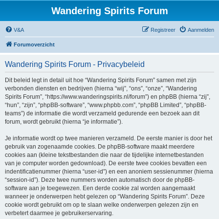
Wandering Spirits Forum
V&A
Registreer
Aanmelden
Forumoverzicht
Wandering Spirits Forum - Privacybeleid
Dit beleid legt in detail uit hoe “Wandering Spirits Forum” samen met zijn
verbonden diensten en bedrijven (hierna “wij”, “ons”, “onze”, “Wandering
Spirits Forum”, “https://www.wanderingspirits.nl/forum”) en phpBB (hierna “zij”,
“hun”, “zijn”, “phpBB-software”, “www.phpbb.com”, “phpBB Limited”, “phpBB-
teams”) de informatie die wordt verzameld gedurende een bezoek aan dit
forum, wordt gebruikt (hierna “je informatie”).
Je informatie wordt op twee manieren verzameld. De eerste manier is door het
gebruik van zogenaamde cookies. De phpBB-software maakt meerdere
cookies aan (kleine tekstbestanden die naar de tijdelijke internetbestanden
van je computer worden gedownload). De eerste twee cookies bevatten een
indentificatienummer (hierna “user-id”) en een anoniem sessienummer (hierna
“session-id”). Deze twee nummers worden automatisch door de phpBB-
software aan je toegewezen. Een derde cookie zal worden aangemaakt
wanneer je onderwerpen hebt gelezen op “Wandering Spirits Forum”. Deze
cookie wordt gebruikt om op te slaan welke onderwerpen gelezen zijn en
verbetert daarmee je gebruikerservaring.