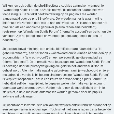
Wij kunnen ook buiten de phpBB-software cookies aanmaken wanneer je
“Wandering Spirits Forum” bezoekt, hoewel dit document daarop niet van
toepassing is. Deze tekst heeft betrekking op de pagina’s die worden
aangemaakt door de phpBB-software. De tweede manier is waarin wij je
informatie verzamelen door wat je aan ons verstuurt. Dit is onder andere het
plaatsen als een anonieme gebruiker (hierna “anonieme berichten”),
registreren op “Wandering Spirits Forum” (hierna “je account”) en berichten die
verstuurd zijn na je registratie en wanneer je bent aangemeld (hierna “je
berichten”).
Je account bevat minstens een unieke identificeerbare naam (hierna “je
gebruikersnaam”), een persoonlijk wachtwoord om te kunnen aanmelden op je
account (hierna “je wachtwoord”) en een persoonlijk, geldig e-mailadres
(hierna “je e-mail”). Je informatie voor je account op “Wandering Spirits Forum”
is beveiligd door de privacywetgeving die geldt in het land waar dit forum
gehost wordt. Alle informatie naast je gebruikersnaam, je wachtwoord en je e-
mailadres die vereist is bij het registratieproces op “Wandering Spirits Forum”
is verplicht of optioneel, dat is een keuze van “Wandering Spirits Forum”. Je
hebt altijd zelf de mogelijkheid te bepalen welke informatie van je account
openbaar wordt weergegeven. Verder heb je ook de mogelijkheid om in te
stellen of je de e-mails die automatisch worden gemaakt door de phpBB-
software wil ontvangen.
Je wachtwoord is versleuteld (en kan niet worden ontsleuteld) waardoor het op
een veilige manier is opgeslagen. Toch is het niet aan te raden dat je hetzelfde
wachtwoord gebruikt op meerdere websites. Je wachtwoord is het middel