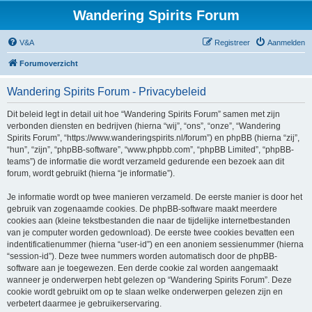
Wandering Spirits Forum
V&A
Registreer
Aanmelden
Forumoverzicht
Wandering Spirits Forum - Privacybeleid
Dit beleid legt in detail uit hoe “Wandering Spirits Forum” samen met zijn
verbonden diensten en bedrijven (hierna “wij”, “ons”, “onze”, “Wandering
Spirits Forum”, “https://www.wanderingspirits.nl/forum”) en phpBB (hierna “zij”,
“hun”, “zijn”, “phpBB-software”, “www.phpbb.com”, “phpBB Limited”, “phpBB-
teams”) de informatie die wordt verzameld gedurende een bezoek aan dit
forum, wordt gebruikt (hierna “je informatie”).
Je informatie wordt op twee manieren verzameld. De eerste manier is door het
gebruik van zogenaamde cookies. De phpBB-software maakt meerdere
cookies aan (kleine tekstbestanden die naar de tijdelijke internetbestanden
van je computer worden gedownload). De eerste twee cookies bevatten een
indentificatienummer (hierna “user-id”) en een anoniem sessienummer (hierna
“session-id”). Deze twee nummers worden automatisch door de phpBB-
software aan je toegewezen. Een derde cookie zal worden aangemaakt
wanneer je onderwerpen hebt gelezen op “Wandering Spirits Forum”. Deze
cookie wordt gebruikt om op te slaan welke onderwerpen gelezen zijn en
verbetert daarmee je gebruikerservaring.