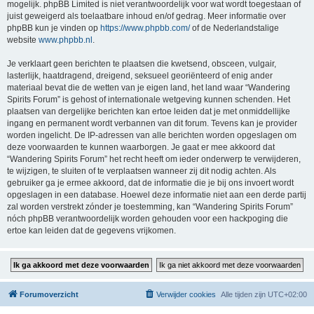
mogelijk. phpBB Limited is niet verantwoordelijk voor wat wordt toegestaan of
juist geweigerd als toelaatbare inhoud en/of gedrag. Meer informatie over
phpBB kun je vinden op
https://www.phpbb.com/
of de Nederlandstalige
website
www.phpbb.nl
.
Je verklaart geen berichten te plaatsen die kwetsend, obsceen, vulgair,
lasterlijk, haatdragend, dreigend, seksueel georiënteerd of enig ander
materiaal bevat die de wetten van je eigen land, het land waar “Wandering
Spirits Forum” is gehost of internationale wetgeving kunnen schenden. Het
plaatsen van dergelijke berichten kan ertoe leiden dat je met onmiddellijke
ingang en permanent wordt verbannen van dit forum. Tevens kan je provider
worden ingelicht. De IP-adressen van alle berichten worden opgeslagen om
deze voorwaarden te kunnen waarborgen. Je gaat er mee akkoord dat
“Wandering Spirits Forum” het recht heeft om ieder onderwerp te verwijderen,
te wijzigen, te sluiten of te verplaatsen wanneer zij dit nodig achten. Als
gebruiker ga je ermee akkoord, dat de informatie die je bij ons invoert wordt
opgeslagen in een database. Hoewel deze informatie niet aan een derde partij
zal worden verstrekt zónder je toestemming, kan “Wandering Spirits Forum”
nóch phpBB verantwoordelijk worden gehouden voor een hackpoging die
ertoe kan leiden dat de gegevens vrijkomen.
Forumoverzicht
Verwijder cookies
Alle tijden zijn
UTC+02:00