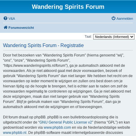
Wandering Spirits Forum
V&A
Aanmelden
Forumoverzicht
Taal:
Wandering Spirits Forum - Registratie
Door het bezoeken van “Wandering Spirits Forum” (hierna genoemd “wij”,
“ons”, “onze”, “Wandering Spirits Forum”,
“https://www.wanderingspirits.nl/forum”), ga je automatisch akkoord met de
voorwaarden. Als je niet akkoord gaat met deze voorwaarden, bezoek of
gebruik “Wandering Spirits Forum” dan niet langer. We hebben het recht om de
voorwaarden op ieder moment te wijzigen en zullen ons best doen om je
hiervan tijdig op de hoogte te brengen, het is echter aan te raden om zelf de
voorwaarden regelmatig te controleren op wijzigingen. Ga je niet akkoord met
deze wijzigingen, maak dan niet langer gebruik van “Wandering Spirits
Forum”. Blijf je gebruik maken van “Wandering Spirits Forum”, dan ga je
automatisch akkoord met de wijzigingen en of toevoegingen.
Dit forum draait op phpBB. phpBB is een bulletinboardoplossing die is
uitgebracht onder de “
GNU General Public License v2
” (hierna “GPL”) en kan
gedownload worden via
www.phpbb.com
en via de Nederlandstalige website
www.phpbb.nl
. De phpBB-software maakt internetgebaseerde discussies