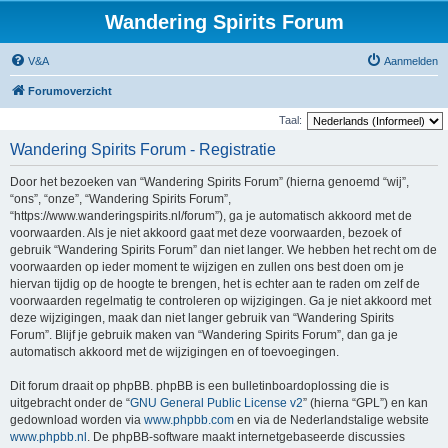
Wandering Spirits Forum
V&A
Aanmelden
Forumoverzicht
Taal:
Wandering Spirits Forum - Registratie
Door het bezoeken van “Wandering Spirits Forum” (hierna genoemd “wij”,
“ons”, “onze”, “Wandering Spirits Forum”,
“https://www.wanderingspirits.nl/forum”), ga je automatisch akkoord met de
voorwaarden. Als je niet akkoord gaat met deze voorwaarden, bezoek of
gebruik “Wandering Spirits Forum” dan niet langer. We hebben het recht om de
voorwaarden op ieder moment te wijzigen en zullen ons best doen om je
hiervan tijdig op de hoogte te brengen, het is echter aan te raden om zelf de
voorwaarden regelmatig te controleren op wijzigingen. Ga je niet akkoord met
deze wijzigingen, maak dan niet langer gebruik van “Wandering Spirits
Forum”. Blijf je gebruik maken van “Wandering Spirits Forum”, dan ga je
automatisch akkoord met de wijzigingen en of toevoegingen.
Dit forum draait op phpBB. phpBB is een bulletinboardoplossing die is
uitgebracht onder de “
GNU General Public License v2
” (hierna “GPL”) en kan
gedownload worden via
www.phpbb.com
en via de Nederlandstalige website
www.phpbb.nl
. De phpBB-software maakt internetgebaseerde discussies