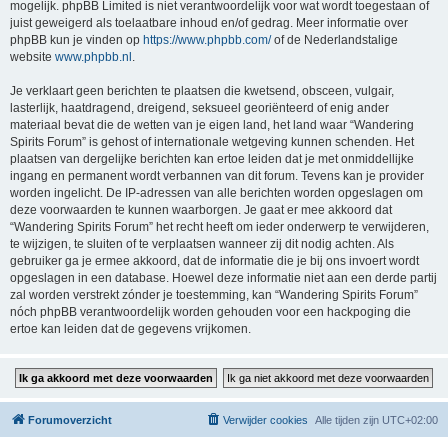
mogelijk. phpBB Limited is niet verantwoordelijk voor wat wordt toegestaan of
juist geweigerd als toelaatbare inhoud en/of gedrag. Meer informatie over
phpBB kun je vinden op
https://www.phpbb.com/
of de Nederlandstalige
website
www.phpbb.nl
.
Je verklaart geen berichten te plaatsen die kwetsend, obsceen, vulgair,
lasterlijk, haatdragend, dreigend, seksueel georiënteerd of enig ander
materiaal bevat die de wetten van je eigen land, het land waar “Wandering
Spirits Forum” is gehost of internationale wetgeving kunnen schenden. Het
plaatsen van dergelijke berichten kan ertoe leiden dat je met onmiddellijke
ingang en permanent wordt verbannen van dit forum. Tevens kan je provider
worden ingelicht. De IP-adressen van alle berichten worden opgeslagen om
deze voorwaarden te kunnen waarborgen. Je gaat er mee akkoord dat
“Wandering Spirits Forum” het recht heeft om ieder onderwerp te verwijderen,
te wijzigen, te sluiten of te verplaatsen wanneer zij dit nodig achten. Als
gebruiker ga je ermee akkoord, dat de informatie die je bij ons invoert wordt
opgeslagen in een database. Hoewel deze informatie niet aan een derde partij
zal worden verstrekt zónder je toestemming, kan “Wandering Spirits Forum”
nóch phpBB verantwoordelijk worden gehouden voor een hackpoging die
ertoe kan leiden dat de gegevens vrijkomen.
Forumoverzicht
Verwijder cookies
Alle tijden zijn
UTC+02:00