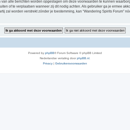
en van alle berichten worden opgeslagen om deze voorwaarden te kunnen waarborg
luiten of te verplaatsen wanneer zij dit nodig achten. Als gebruiker ga je ermee akk
artij zal worden verstrekt zónder je toestemming, kan “Wandering Spirits Forum”
Powered by
phpBB
® Forum Software © phpBB Limited
Nederlandse vertaling door
phpBB.nl
.
Privacy
|
Gebruikersvoorwaarden