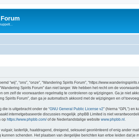
s Forum
uppelt...
d “wij”, “ons”, “onze”, “Wandering Spirits Forum”, “https://www.wanderingspirits.
 “Wandering Spirits Forum” dan niet langer. We hebben het recht om de voorwaarde
aden om zelf de voorwaarden regelmatig te controleren op wijzigingen. Ga je niet a
ing Spirits Forum”, dan ga je automatisch akkoord met de wijzigingen en of toevoe
 die is uitgebracht onder de “
GNU General Public License v2
” (hierna “GPL”) en
akt internetgebaseerde discussies mogelijk. phpBB Limited is niet verantwoordelij
n op
https://www.phpbb.com/
of de Nederlandstalige website
www.phpbb.nl
.
vulgair, lasterlijk, haatdragend, dreigend, seksueel georiënteerd of enig ander mat
ng kunnen schenden. Het plaatsen van dergelijke berichten kan ertoe leiden dat je