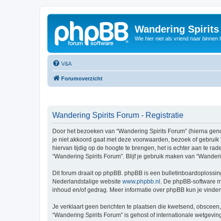
Wandering Spirit
Wie hier niet als vriend naar binnen h
V&A
Forumoverzicht
Wandering Spirits Forum - Registratie
Door het bezoeken van “Wandering Spirits Forum” (hierna genoem
je niet akkoord gaat met deze voorwaarden, bezoek of gebruik
hiervan tijdig op de hoogte te brengen, het is echter aan te r
“Wandering Spirits Forum”. Blijf je gebruik maken van “Wander
Dit forum draait op phpBB. phpBB is een bulletinboardoplossing
Nederlandstalige website
www.phpbb.nl
. De phpBB-software ma
inhoud en/of gedrag. Meer informatie over phpBB kun je vinde
Je verklaart geen berichten te plaatsen die kwetsend, obsceen, 
“Wandering Spirits Forum” is gehost of internationale wetgevi