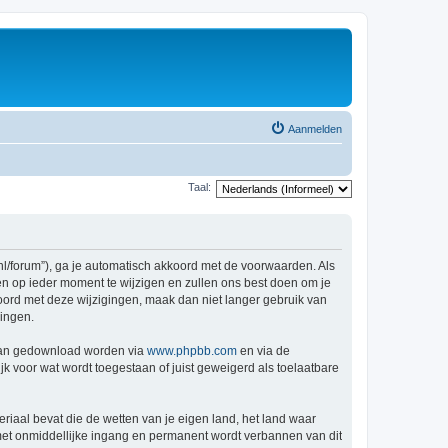
Aanmelden
Taal:
nl/forum”), ga je automatisch akkoord met de voorwaarden. Als
n op ieder moment te wijzigen en zullen ons best doen om je
kkoord met deze wijzigingen, maak dan niet langer gebruik van
gingen.
 kan gedownload worden via
www.phpbb.com
en via de
k voor wat wordt toegestaan of juist geweigerd als toelaatbare
eriaal bevat die de wetten van je eigen land, het land waar
 met onmiddellijke ingang en permanent wordt verbannen van dit