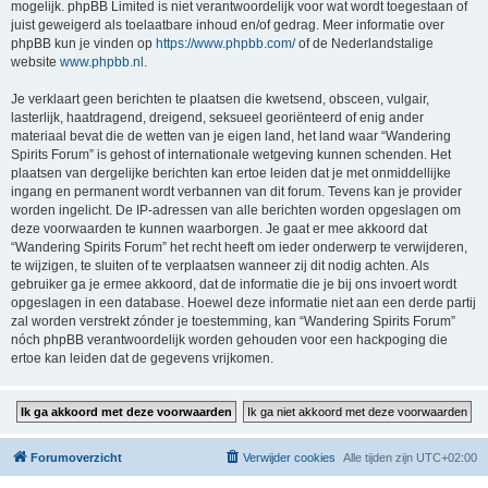
mogelijk. phpBB Limited is niet verantwoordelijk voor wat wordt toegestaan of
juist geweigerd als toelaatbare inhoud en/of gedrag. Meer informatie over
phpBB kun je vinden op
https://www.phpbb.com/
of de Nederlandstalige
website
www.phpbb.nl
.
Je verklaart geen berichten te plaatsen die kwetsend, obsceen, vulgair,
lasterlijk, haatdragend, dreigend, seksueel georiënteerd of enig ander
materiaal bevat die de wetten van je eigen land, het land waar “Wandering
Spirits Forum” is gehost of internationale wetgeving kunnen schenden. Het
plaatsen van dergelijke berichten kan ertoe leiden dat je met onmiddellijke
ingang en permanent wordt verbannen van dit forum. Tevens kan je provider
worden ingelicht. De IP-adressen van alle berichten worden opgeslagen om
deze voorwaarden te kunnen waarborgen. Je gaat er mee akkoord dat
“Wandering Spirits Forum” het recht heeft om ieder onderwerp te verwijderen,
te wijzigen, te sluiten of te verplaatsen wanneer zij dit nodig achten. Als
gebruiker ga je ermee akkoord, dat de informatie die je bij ons invoert wordt
opgeslagen in een database. Hoewel deze informatie niet aan een derde partij
zal worden verstrekt zónder je toestemming, kan “Wandering Spirits Forum”
nóch phpBB verantwoordelijk worden gehouden voor een hackpoging die
ertoe kan leiden dat de gegevens vrijkomen.
Forumoverzicht
Verwijder cookies
Alle tijden zijn
UTC+02:00