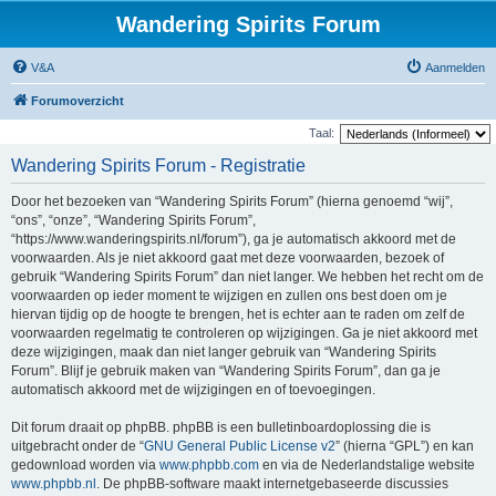
Wandering Spirits Forum
V&A
Aanmelden
Forumoverzicht
Taal:
Wandering Spirits Forum - Registratie
Door het bezoeken van “Wandering Spirits Forum” (hierna genoemd “wij”,
“ons”, “onze”, “Wandering Spirits Forum”,
“https://www.wanderingspirits.nl/forum”), ga je automatisch akkoord met de
voorwaarden. Als je niet akkoord gaat met deze voorwaarden, bezoek of
gebruik “Wandering Spirits Forum” dan niet langer. We hebben het recht om de
voorwaarden op ieder moment te wijzigen en zullen ons best doen om je
hiervan tijdig op de hoogte te brengen, het is echter aan te raden om zelf de
voorwaarden regelmatig te controleren op wijzigingen. Ga je niet akkoord met
deze wijzigingen, maak dan niet langer gebruik van “Wandering Spirits
Forum”. Blijf je gebruik maken van “Wandering Spirits Forum”, dan ga je
automatisch akkoord met de wijzigingen en of toevoegingen.
Dit forum draait op phpBB. phpBB is een bulletinboardoplossing die is
uitgebracht onder de “
GNU General Public License v2
” (hierna “GPL”) en kan
gedownload worden via
www.phpbb.com
en via de Nederlandstalige website
www.phpbb.nl
. De phpBB-software maakt internetgebaseerde discussies