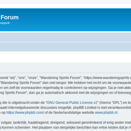
s Forum
uppelt...
d “wij”, “ons”, “onze”, “Wandering Spirits Forum”, “https://www.wanderingspirits.
 “Wandering Spirits Forum” dan niet langer. We hebben het recht om de voorwaarde
aden om zelf de voorwaarden regelmatig te controleren op wijzigingen. Ga je niet a
ing Spirits Forum”, dan ga je automatisch akkoord met de wijzigingen en of toevoe
 die is uitgebracht onder de “
GNU General Public License v2
” (hierna “GPL”) en
akt internetgebaseerde discussies mogelijk. phpBB Limited is niet verantwoordelij
n op
https://www.phpbb.com/
of de Nederlandstalige website
www.phpbb.nl
.
vulgair, lasterlijk, haatdragend, dreigend, seksueel georiënteerd of enig ander mat
ng kunnen schenden. Het plaatsen van dergelijke berichten kan ertoe leiden dat je