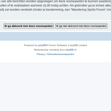
en van alle berichten worden opgeslagen om deze voorwaarden te kunnen waarborg
luiten of te verplaatsen wanneer zij dit nodig achten. Als gebruiker ga je ermee akk
artij zal worden verstrekt zónder je toestemming, kan “Wandering Spirits Forum”
Powered by
phpBB
® Forum Software © phpBB Limited
Nederlandse vertaling door
phpBB.nl
.
Privacy
|
Gebruikersvoorwaarden