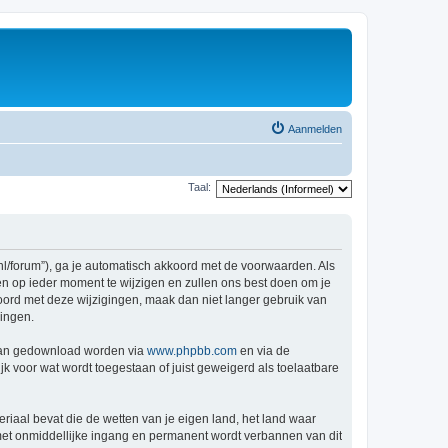
Aanmelden
Taal:
nl/forum”), ga je automatisch akkoord met de voorwaarden. Als
n op ieder moment te wijzigen en zullen ons best doen om je
kkoord met deze wijzigingen, maak dan niet langer gebruik van
gingen.
 kan gedownload worden via
www.phpbb.com
en via de
k voor wat wordt toegestaan of juist geweigerd als toelaatbare
eriaal bevat die de wetten van je eigen land, het land waar
 met onmiddellijke ingang en permanent wordt verbannen van dit