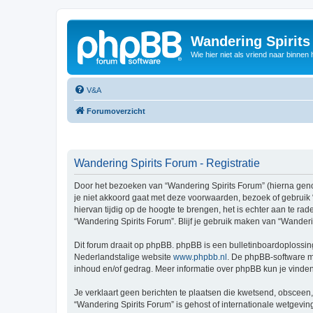
Wandering Spirit
Wie hier niet als vriend naar binnen h
V&A
Forumoverzicht
Wandering Spirits Forum - Registratie
Door het bezoeken van “Wandering Spirits Forum” (hierna genoem
je niet akkoord gaat met deze voorwaarden, bezoek of gebruik
hiervan tijdig op de hoogte te brengen, het is echter aan te r
“Wandering Spirits Forum”. Blijf je gebruik maken van “Wander
Dit forum draait op phpBB. phpBB is een bulletinboardoplossing
Nederlandstalige website
www.phpbb.nl
. De phpBB-software ma
inhoud en/of gedrag. Meer informatie over phpBB kun je vinde
Je verklaart geen berichten te plaatsen die kwetsend, obsceen, 
“Wandering Spirits Forum” is gehost of internationale wetgevi