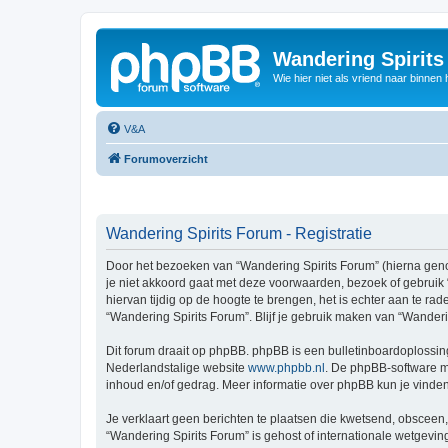
Wandering Spirit
Wie hier niet als vriend naar binnen h
V&A
Forumoverzicht
Wandering Spirits Forum - Registratie
Door het bezoeken van “Wandering Spirits Forum” (hierna genoem
je niet akkoord gaat met deze voorwaarden, bezoek of gebruik
hiervan tijdig op de hoogte te brengen, het is echter aan te r
“Wandering Spirits Forum”. Blijf je gebruik maken van “Wander
Dit forum draait op phpBB. phpBB is een bulletinboardoplossing
Nederlandstalige website
www.phpbb.nl
. De phpBB-software ma
inhoud en/of gedrag. Meer informatie over phpBB kun je vinde
Je verklaart geen berichten te plaatsen die kwetsend, obsceen, 
“Wandering Spirits Forum” is gehost of internationale wetgevi