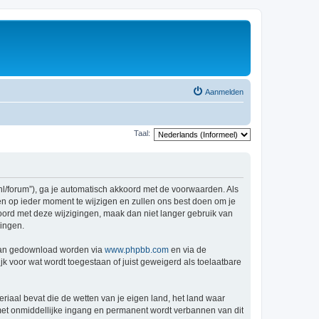
Aanmelden
Taal:
nl/forum”), ga je automatisch akkoord met de voorwaarden. Als
n op ieder moment te wijzigen en zullen ons best doen om je
kkoord met deze wijzigingen, maak dan niet langer gebruik van
gingen.
 kan gedownload worden via
www.phpbb.com
en via de
k voor wat wordt toegestaan of juist geweigerd als toelaatbare
eriaal bevat die de wetten van je eigen land, het land waar
 met onmiddellijke ingang en permanent wordt verbannen van dit