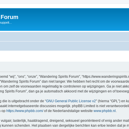
s Forum
uppelt...
d “wij”, “ons”, “onze”, “Wandering Spirits Forum”, “https://www.wanderingspirits.
 “Wandering Spirits Forum” dan niet langer. We hebben het recht om de voorwaarde
aden om zelf de voorwaarden regelmatig te controleren op wijzigingen. Ga je niet a
ing Spirits Forum”, dan ga je automatisch akkoord met de wijzigingen en of toevoe
 die is uitgebracht onder de “
GNU General Public License v2
” (hierna “GPL”) en
akt internetgebaseerde discussies mogelijk. phpBB Limited is niet verantwoordelij
n op
https://www.phpbb.com/
of de Nederlandstalige website
www.phpbb.nl
.
vulgair, lasterlijk, haatdragend, dreigend, seksueel georiënteerd of enig ander mat
ng kunnen schenden. Het plaatsen van dergelijke berichten kan ertoe leiden dat je