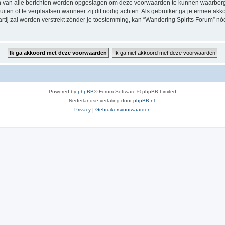
en van alle berichten worden opgeslagen om deze voorwaarden te kunnen waarborg
luiten of te verplaatsen wanneer zij dit nodig achten. Als gebruiker ga je ermee akk
artij zal worden verstrekt zónder je toestemming, kan “Wandering Spirits Forum”
Powered by
phpBB
® Forum Software © phpBB Limited
Nederlandse vertaling door
phpBB.nl
.
Privacy
|
Gebruikersvoorwaarden