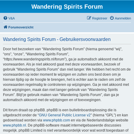
Wandering Spirits Forum
V&A
Registreer
Aanmelden
Forumoverzicht
Wandering Spirits Forum - Gebruikersvoorwaarden
Door het bezoeken van “Wandering Spirits Forum” (hierna genoemd “wij”,
“ons”, “onze”, “Wandering Spirits Forum”,
“https://www.wanderingspirits.nl/forum”), ga je automatisch akkoord met de
voorwaarden. Als je niet akkoord gaat met deze voorwaarden, bezoek of
gebruik “Wandering Spirits Forum” dan niet langer. We hebben het recht om de
voorwaarden op ieder moment te wijzigen en zullen ons best doen om je
hiervan tijdig op de hoogte te brengen, het is echter aan te raden om zelf de
voorwaarden regelmatig te controleren op wijzigingen. Ga je niet akkoord met
deze wijzigingen, maak dan niet langer gebruik van “Wandering Spirits
Forum”. Blijf je gebruik maken van “Wandering Spirits Forum”, dan ga je
automatisch akkoord met de wijzigingen en of toevoegingen.
Dit forum draait op phpBB. phpBB is een bulletinboardoplossing die is
uitgebracht onder de “
GNU General Public License v2
” (hierna “GPL”) en kan
gedownload worden via
www.phpbb.com
en via de Nederlandstalige website
www.phpbb.nl
. De phpBB-software maakt internetgebaseerde discussies
mogelijk. phpBB Limited is niet verantwoordelijk voor wat wordt toegestaan of