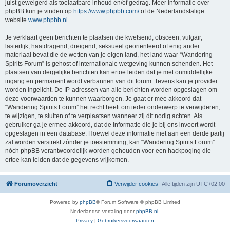
juist geweigerd als toelaatbare inhoud en/of gedrag. Meer informatie over
phpBB kun je vinden op
https://www.phpbb.com/
of de Nederlandstalige
website
www.phpbb.nl
.
Je verklaart geen berichten te plaatsen die kwetsend, obsceen, vulgair,
lasterlijk, haatdragend, dreigend, seksueel georiënteerd of enig ander
materiaal bevat die de wetten van je eigen land, het land waar “Wandering
Spirits Forum” is gehost of internationale wetgeving kunnen schenden. Het
plaatsen van dergelijke berichten kan ertoe leiden dat je met onmiddellijke
ingang en permanent wordt verbannen van dit forum. Tevens kan je provider
worden ingelicht. De IP-adressen van alle berichten worden opgeslagen om
deze voorwaarden te kunnen waarborgen. Je gaat er mee akkoord dat
“Wandering Spirits Forum” het recht heeft om ieder onderwerp te verwijderen,
te wijzigen, te sluiten of te verplaatsen wanneer zij dit nodig achten. Als
gebruiker ga je ermee akkoord, dat de informatie die je bij ons invoert wordt
opgeslagen in een database. Hoewel deze informatie niet aan een derde partij
zal worden verstrekt zónder je toestemming, kan “Wandering Spirits Forum”
nóch phpBB verantwoordelijk worden gehouden voor een hackpoging die
ertoe kan leiden dat de gegevens vrijkomen.
Forumoverzicht
Verwijder cookies
Alle tijden zijn
UTC+02:00
Powered by
phpBB
® Forum Software © phpBB Limited
Nederlandse vertaling door
phpBB.nl
.
Privacy
|
Gebruikersvoorwaarden