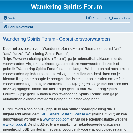
Wandering Spirits Forum
V&A
Registreer
Aanmelden
Forumoverzicht
Wandering Spirits Forum - Gebruikersvoorwaarden
Door het bezoeken van “Wandering Spirits Forum” (hierna genoemd “wij”,
“ons”, “onze”, “Wandering Spirits Forum”,
“https://www.wanderingspirits.nl/forum”), ga je automatisch akkoord met de
voorwaarden. Als je niet akkoord gaat met deze voorwaarden, bezoek of
gebruik “Wandering Spirits Forum” dan niet langer. We hebben het recht om de
voorwaarden op ieder moment te wijzigen en zullen ons best doen om je
hiervan tijdig op de hoogte te brengen, het is echter aan te raden om zelf de
voorwaarden regelmatig te controleren op wijzigingen. Ga je niet akkoord met
deze wijzigingen, maak dan niet langer gebruik van “Wandering Spirits
Forum”. Blijf je gebruik maken van “Wandering Spirits Forum”, dan ga je
automatisch akkoord met de wijzigingen en of toevoegingen.
Dit forum draait op phpBB. phpBB is een bulletinboardoplossing die is
uitgebracht onder de “
GNU General Public License v2
” (hierna “GPL”) en kan
gedownload worden via
www.phpbb.com
en via de Nederlandstalige website
www.phpbb.nl
. De phpBB-software maakt internetgebaseerde discussies
mogelijk. phpBB Limited is niet verantwoordelijk voor wat wordt toegestaan of