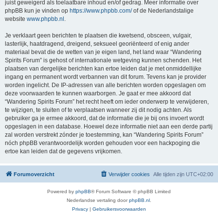
juist geweigerd als toelaatbare inhoud en/of gedrag. Meer informatie over
phpBB kun je vinden op
https://www.phpbb.com/
of de Nederlandstalige
website
www.phpbb.nl
.
Je verklaart geen berichten te plaatsen die kwetsend, obsceen, vulgair,
lasterlijk, haatdragend, dreigend, seksueel georiënteerd of enig ander
materiaal bevat die de wetten van je eigen land, het land waar “Wandering
Spirits Forum” is gehost of internationale wetgeving kunnen schenden. Het
plaatsen van dergelijke berichten kan ertoe leiden dat je met onmiddellijke
ingang en permanent wordt verbannen van dit forum. Tevens kan je provider
worden ingelicht. De IP-adressen van alle berichten worden opgeslagen om
deze voorwaarden te kunnen waarborgen. Je gaat er mee akkoord dat
“Wandering Spirits Forum” het recht heeft om ieder onderwerp te verwijderen,
te wijzigen, te sluiten of te verplaatsen wanneer zij dit nodig achten. Als
gebruiker ga je ermee akkoord, dat de informatie die je bij ons invoert wordt
opgeslagen in een database. Hoewel deze informatie niet aan een derde partij
zal worden verstrekt zónder je toestemming, kan “Wandering Spirits Forum”
nóch phpBB verantwoordelijk worden gehouden voor een hackpoging die
ertoe kan leiden dat de gegevens vrijkomen.
Forumoverzicht
Verwijder cookies
Alle tijden zijn
UTC+02:00
Powered by
phpBB
® Forum Software © phpBB Limited
Nederlandse vertaling door
phpBB.nl
.
Privacy
|
Gebruikersvoorwaarden