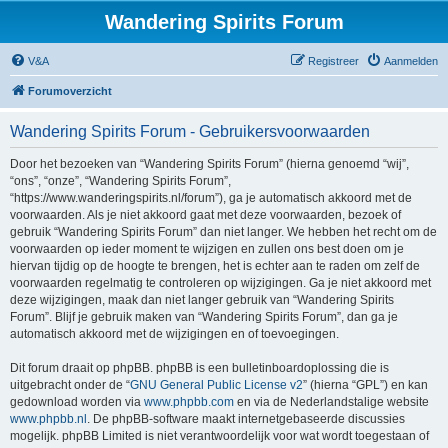
Wandering Spirits Forum
V&A
Registreer
Aanmelden
Forumoverzicht
Wandering Spirits Forum - Gebruikersvoorwaarden
Door het bezoeken van “Wandering Spirits Forum” (hierna genoemd “wij”,
“ons”, “onze”, “Wandering Spirits Forum”,
“https://www.wanderingspirits.nl/forum”), ga je automatisch akkoord met de
voorwaarden. Als je niet akkoord gaat met deze voorwaarden, bezoek of
gebruik “Wandering Spirits Forum” dan niet langer. We hebben het recht om de
voorwaarden op ieder moment te wijzigen en zullen ons best doen om je
hiervan tijdig op de hoogte te brengen, het is echter aan te raden om zelf de
voorwaarden regelmatig te controleren op wijzigingen. Ga je niet akkoord met
deze wijzigingen, maak dan niet langer gebruik van “Wandering Spirits
Forum”. Blijf je gebruik maken van “Wandering Spirits Forum”, dan ga je
automatisch akkoord met de wijzigingen en of toevoegingen.
Dit forum draait op phpBB. phpBB is een bulletinboardoplossing die is
uitgebracht onder de “
GNU General Public License v2
” (hierna “GPL”) en kan
gedownload worden via
www.phpbb.com
en via de Nederlandstalige website
www.phpbb.nl
. De phpBB-software maakt internetgebaseerde discussies
mogelijk. phpBB Limited is niet verantwoordelijk voor wat wordt toegestaan of