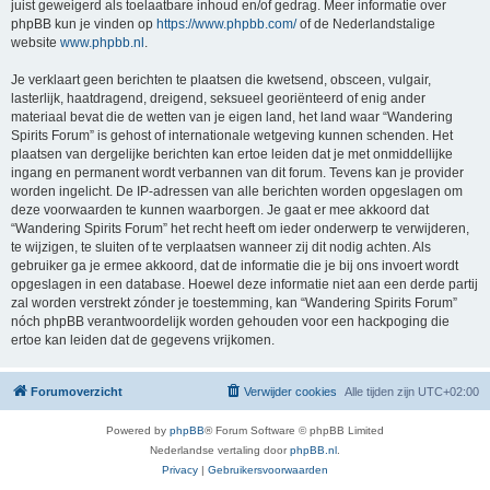
juist geweigerd als toelaatbare inhoud en/of gedrag. Meer informatie over
phpBB kun je vinden op
https://www.phpbb.com/
of de Nederlandstalige
website
www.phpbb.nl
.
Je verklaart geen berichten te plaatsen die kwetsend, obsceen, vulgair,
lasterlijk, haatdragend, dreigend, seksueel georiënteerd of enig ander
materiaal bevat die de wetten van je eigen land, het land waar “Wandering
Spirits Forum” is gehost of internationale wetgeving kunnen schenden. Het
plaatsen van dergelijke berichten kan ertoe leiden dat je met onmiddellijke
ingang en permanent wordt verbannen van dit forum. Tevens kan je provider
worden ingelicht. De IP-adressen van alle berichten worden opgeslagen om
deze voorwaarden te kunnen waarborgen. Je gaat er mee akkoord dat
“Wandering Spirits Forum” het recht heeft om ieder onderwerp te verwijderen,
te wijzigen, te sluiten of te verplaatsen wanneer zij dit nodig achten. Als
gebruiker ga je ermee akkoord, dat de informatie die je bij ons invoert wordt
opgeslagen in een database. Hoewel deze informatie niet aan een derde partij
zal worden verstrekt zónder je toestemming, kan “Wandering Spirits Forum”
nóch phpBB verantwoordelijk worden gehouden voor een hackpoging die
ertoe kan leiden dat de gegevens vrijkomen.
Forumoverzicht
Verwijder cookies
Alle tijden zijn
UTC+02:00
Powered by
phpBB
® Forum Software © phpBB Limited
Nederlandse vertaling door
phpBB.nl
.
Privacy
|
Gebruikersvoorwaarden