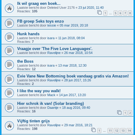
Ik wil graag een boek...
Laatste bericht door
Deleted User 2176
«
23 jul 2020, 11:40
Reacties:
105
1
5
6
7
8
…
FB groep Seks toys enzo
Laatste bericht door
tessie
«
05 mar 2019, 20:18
Hunk hands
Laatste bericht door
isara
«
11 jun 2018, 08:04
Reacties:
7
Vraagje over 'The Five Love Languages'.
Laatste bericht door
Ravelijne
«
26 mar 2018, 10:54
the Boss
Laatste bericht door
isara
«
13 mar 2018, 12:30
Reacties:
12
Evie Vane New Bottoming boek vandaag gratis via Amazon!
Laatste bericht door
Ravelijne
«
28 jun 2017, 15:26
Reacties:
2
I like the way you walk!
Laatste bericht door
Mack
«
14 jun 2017, 13:20
Hier schrok ik van! (Solar branding)
Laatste bericht door
Daantje
«
18 aug 2016, 09:40
Reacties:
16
1
2
Vijftig tinten grijs
Laatste bericht door
Ravelijne
«
29 mar 2016, 18:21
Reacties:
198
1
11
12
13
14
…