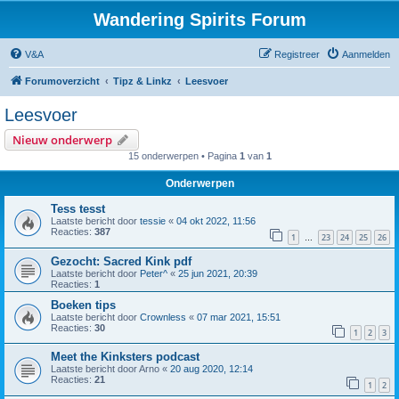
Wandering Spirits Forum
V&A
Registreer
Aanmelden
Forumoverzicht
Tipz & Linkz
Leesvoer
Leesvoer
Nieuw onderwerp
15 onderwerpen • Pagina
1
van
1
Onderwerpen
Tess tesst
Laatste bericht door
tessie
«
04 okt 2022, 11:56
Reacties:
387
1
23
24
25
26
…
Gezocht: Sacred Kink pdf
Laatste bericht door
Peter^
«
25 jun 2021, 20:39
Reacties:
1
Boeken tips
Laatste bericht door
Crownless
«
07 mar 2021, 15:51
Reacties:
30
1
2
3
Meet the Kinksters podcast
Laatste bericht door
Arno
«
20 aug 2020, 12:14
Reacties:
21
1
2