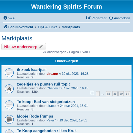
Wandering Spirits Forum
V&A
Registreer
Aanmelden
Forumoverzicht
Tipz & Linkz
Marktplaats
Marktplaats
Nieuw onderwerp
24 onderwerpen • Pagina
1
van
1
Onderwerpen
ik zoek kaartjes!
Laatste bericht door
eireann
«
19 okt 2023, 16:28
Reacties:
2
zegeltjes en punten ruil topic
Laatste bericht door
Charles
«
07 okt 2023, 16:45
Reacties:
1364
1
88
89
90
91
…
Te koop: Bed van steigerbuizen
Laatste bericht door
skaoot
«
24 mar 2021, 16:01
Reacties:
5
Mooie Rode Pumps
Laatste bericht door
Peter^
«
19 dec 2020, 19:51
Reacties:
1
Te Koop aangeboden : Ikea Kruk