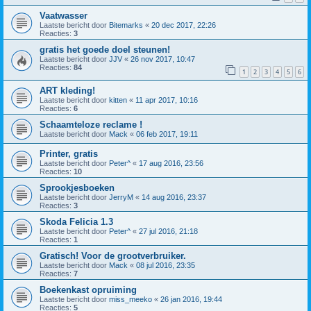
Vaatwasser
Laatste bericht door
Bitemarks
«
20 dec 2017, 22:26
Reacties:
3
gratis het goede doel steunen!
Laatste bericht door
JJV
«
26 nov 2017, 10:47
Reacties:
84
1
2
3
4
5
6
ART kleding!
Laatste bericht door
kitten
«
11 apr 2017, 10:16
Reacties:
6
Schaamteloze reclame !
Laatste bericht door
Mack
«
06 feb 2017, 19:11
Printer, gratis
Laatste bericht door
Peter^
«
17 aug 2016, 23:56
Reacties:
10
Sprookjesboeken
Laatste bericht door
JerryM
«
14 aug 2016, 23:37
Reacties:
3
Skoda Felicia 1.3
Laatste bericht door
Peter^
«
27 jul 2016, 21:18
Reacties:
1
Gratisch! Voor de grootverbruiker.
Laatste bericht door
Mack
«
08 jul 2016, 23:35
Reacties:
7
Boekenkast opruiming
Laatste bericht door
miss_meeko
«
26 jan 2016, 19:44
Reacties:
5