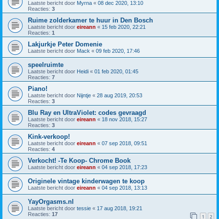
Laatste bericht door
Myrna
«
08 dec 2020, 13:10
Reacties:
3
Ruime zolderkamer te huur in Den Bosch
Laatste bericht door
eireann
«
15 feb 2020, 22:21
Reacties:
1
Lakjurkje Peter Domenie
Laatste bericht door
Mack
«
09 feb 2020, 17:46
speelruimte
Laatste bericht door
Heidi
«
01 feb 2020, 01:45
Reacties:
7
Piano!
Laatste bericht door
Nijntje
«
28 aug 2019, 20:53
Reacties:
3
Blu Ray en UltraViolet: codes gevraagd
Laatste bericht door
eireann
«
18 nov 2018, 15:27
Reacties:
3
Kink-verkoop!
Laatste bericht door
eireann
«
07 sep 2018, 09:51
Reacties:
4
Verkocht! -Te Koop- Chrome Book
Laatste bericht door
eireann
«
04 sep 2018, 17:23
Originele vintage kinderwagen te koop
Laatste bericht door
eireann
«
04 sep 2018, 13:13
YayOrgasms.nl
Laatste bericht door
tessie
«
17 aug 2018, 19:21
Reacties:
17
1
2