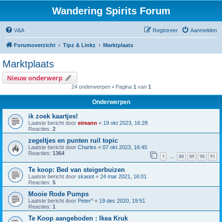
Wandering Spirits Forum
V&A
Registreer
Aanmelden
Forumoverzicht
Tipz & Linkz
Marktplaats
Marktplaats
Nieuw onderwerp
24 onderwerpen • Pagina
1
van
1
Onderwerpen
ik zoek kaartjes!
Laatste bericht door
eireann
«
19 okt 2023, 16:28
Reacties:
2
zegeltjes en punten ruil topic
Laatste bericht door
Charles
«
07 okt 2023, 16:45
Reacties:
1364
1
88
89
90
91
…
Te koop: Bed van steigerbuizen
Laatste bericht door
skaoot
«
24 mar 2021, 16:01
Reacties:
5
Mooie Rode Pumps
Laatste bericht door
Peter^
«
19 dec 2020, 19:51
Reacties:
1
Te Koop aangeboden : Ikea Kruk