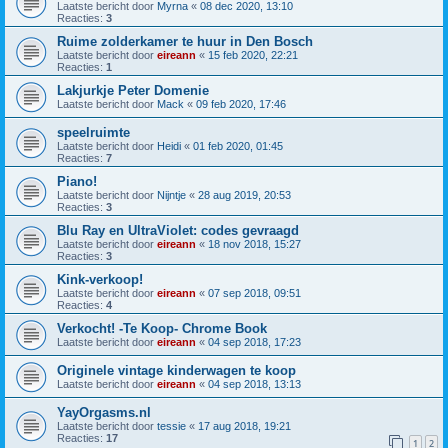
Laatste bericht door
Myrna
«
08 dec 2020, 13:10
Reacties:
3
Ruime zolderkamer te huur in Den Bosch
Laatste bericht door
eireann
«
15 feb 2020, 22:21
Reacties:
1
Lakjurkje Peter Domenie
Laatste bericht door
Mack
«
09 feb 2020, 17:46
speelruimte
Laatste bericht door
Heidi
«
01 feb 2020, 01:45
Reacties:
7
Piano!
Laatste bericht door
Nijntje
«
28 aug 2019, 20:53
Reacties:
3
Blu Ray en UltraViolet: codes gevraagd
Laatste bericht door
eireann
«
18 nov 2018, 15:27
Reacties:
3
Kink-verkoop!
Laatste bericht door
eireann
«
07 sep 2018, 09:51
Reacties:
4
Verkocht! -Te Koop- Chrome Book
Laatste bericht door
eireann
«
04 sep 2018, 17:23
Originele vintage kinderwagen te koop
Laatste bericht door
eireann
«
04 sep 2018, 13:13
YayOrgasms.nl
Laatste bericht door
tessie
«
17 aug 2018, 19:21
Reacties:
17
1
2