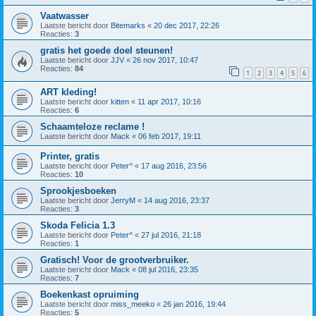
Vaatwasser
Laatste bericht door
Bitemarks
«
20 dec 2017, 22:26
Reacties:
3
gratis het goede doel steunen!
Laatste bericht door
JJV
«
26 nov 2017, 10:47
Reacties:
84
1
2
3
4
5
6
ART kleding!
Laatste bericht door
kitten
«
11 apr 2017, 10:16
Reacties:
6
Schaamteloze reclame !
Laatste bericht door
Mack
«
06 feb 2017, 19:11
Printer, gratis
Laatste bericht door
Peter^
«
17 aug 2016, 23:56
Reacties:
10
Sprookjesboeken
Laatste bericht door
JerryM
«
14 aug 2016, 23:37
Reacties:
3
Skoda Felicia 1.3
Laatste bericht door
Peter^
«
27 jul 2016, 21:18
Reacties:
1
Gratisch! Voor de grootverbruiker.
Laatste bericht door
Mack
«
08 jul 2016, 23:35
Reacties:
7
Boekenkast opruiming
Laatste bericht door
miss_meeko
«
26 jan 2016, 19:44
Reacties:
5