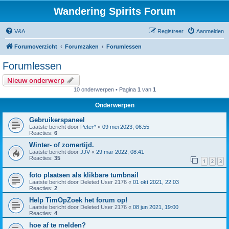
Wandering Spirits Forum
V&A
Registreer
Aanmelden
Forumoverzicht
Forumzaken
Forumlessen
Forumlessen
Nieuw onderwerp
10 onderwerpen • Pagina
1
van
1
Onderwerpen
Gebruikerspaneel
Laatste bericht door
Peter^
«
09 mei 2023, 06:55
Reacties:
6
Winter- of zomertijd.
Laatste bericht door
JJV
«
29 mar 2022, 08:41
Reacties:
35
1
2
3
foto plaatsen als klikbare tumbnail
Laatste bericht door
Deleted User 2176
«
01 okt 2021, 22:03
Reacties:
2
Help TimOpZoek het forum op!
Laatste bericht door
Deleted User 2176
«
08 jun 2021, 19:00
Reacties:
4
hoe af te melden?