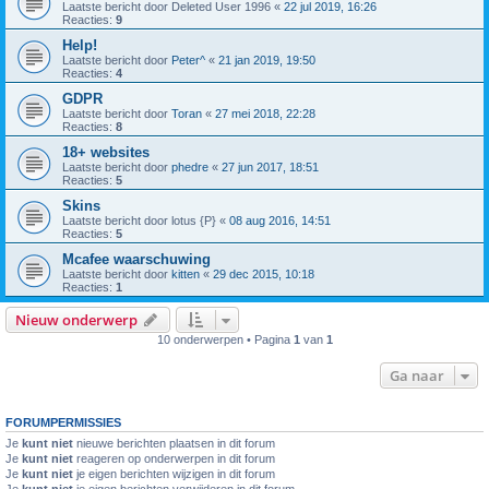
Laatste bericht door
Deleted User 1996
«
22 jul 2019, 16:26
Reacties:
9
Help!
Laatste bericht door
Peter^
«
21 jan 2019, 19:50
Reacties:
4
GDPR
Laatste bericht door
Toran
«
27 mei 2018, 22:28
Reacties:
8
18+ websites
Laatste bericht door
phedre
«
27 jun 2017, 18:51
Reacties:
5
Skins
Laatste bericht door
lotus {P}
«
08 aug 2016, 14:51
Reacties:
5
Mcafee waarschuwing
Laatste bericht door
kitten
«
29 dec 2015, 10:18
Reacties:
1
Nieuw onderwerp
10 onderwerpen • Pagina
1
van
1
Ga naar
FORUMPERMISSIES
Je
kunt niet
nieuwe berichten plaatsen in dit forum
Je
kunt niet
reageren op onderwerpen in dit forum
Je
kunt niet
je eigen berichten wijzigen in dit forum
Je
kunt niet
je eigen berichten verwijderen in dit forum