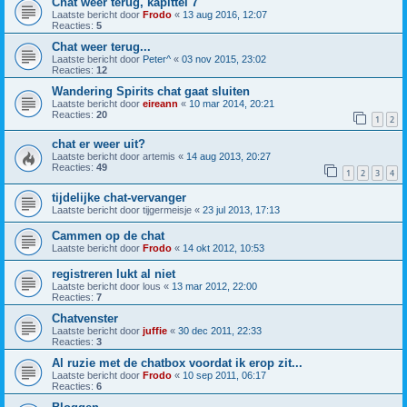
Chat weer terug, kapittel 7
Laatste bericht door
Frodo
«
13 aug 2016, 12:07
Reacties:
5
Chat weer terug...
Laatste bericht door
Peter^
«
03 nov 2015, 23:02
Reacties:
12
Wandering Spirits chat gaat sluiten
Laatste bericht door
eireann
«
10 mar 2014, 20:21
Reacties:
20
1
2
chat er weer uit?
Laatste bericht door
artemis
«
14 aug 2013, 20:27
Reacties:
49
1
2
3
4
tijdelijke chat-vervanger
Laatste bericht door
tijgermeisje
«
23 jul 2013, 17:13
Cammen op de chat
Laatste bericht door
Frodo
«
14 okt 2012, 10:53
registreren lukt al niet
Laatste bericht door
lous
«
13 mar 2012, 22:00
Reacties:
7
Chatvenster
Laatste bericht door
juffie
«
30 dec 2011, 22:33
Reacties:
3
Al ruzie met de chatbox voordat ik erop zit...
Laatste bericht door
Frodo
«
10 sep 2011, 06:17
Reacties:
6