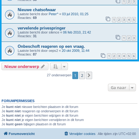
1
2
3
Nieuwe chatsofwaar
Laatste bericht door
Peter^
«
03 jul 2010, 01:25
Reacties:
69
1
2
3
4
5
vervelende privespringer
Laatste bericht door
silence
«
06 feb 2010, 21:42
Reacties:
31
1
2
3
Onbeschoft reageren op een vraag.
Laatste bericht door
oeps2
«
20 okt 2009, 11:44
Reacties:
87
1
2
3
4
5
6
Nieuw onderwerp
1
2
Volgende
27 onderwerpen
Ga naar
FORUMPERMISSIES
Je
kunt niet
nieuwe berichten plaatsen in dit forum
Je
kunt niet
reageren op onderwerpen in dit forum
Je
kunt niet
je eigen berichten wijzigen in dit forum
Je
kunt niet
je eigen berichten verwijderen in dit forum
Je
kunt geen
bijlagen plaatsen in dit forum
Forumoverzicht
Verwijder cookies
Alle tijden zijn
UTC+02:00