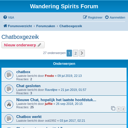
Wandering Spirits Forum
V&A
Registreer
Aanmelden
Forumoverzicht
Forumzaken
Chatboxgezeik
Chatboxgezeik
Nieuw onderwerp
1
2
Volgende
27 onderwerpen
Onderwerpen
chatbox
Laatste bericht door
Frodo
«
09 jul 2019, 22:13
Reacties:
2
Chat gesloten
Laatste bericht door
Ravelijne
«
21 jun 2019, 01:57
Reacties:
3
Nieuwe Chat, hopelijk het laatste hoofdstuk...
Laatste bericht door
juffie
«
26 sep 2018, 20:15
Reacties:
25
1
2
Chatbox werkt
Laatste bericht door
ooii1992
«
03 jun 2017, 02:21