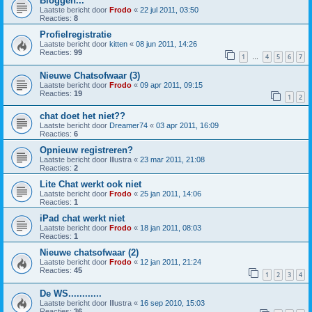
Bloggen...
Laatste bericht door
Frodo
«
22 jul 2011, 03:50
Reacties:
8
Profielregistratie
Laatste bericht door
kitten
«
08 jun 2011, 14:26
Reacties:
99
1
4
5
6
7
…
Nieuwe Chatsofwaar (3)
Laatste bericht door
Frodo
«
09 apr 2011, 09:15
Reacties:
19
1
2
chat doet het niet??
Laatste bericht door
Dreamer74
«
03 apr 2011, 16:09
Reacties:
6
Opnieuw registreren?
Laatste bericht door
Illustra
«
23 mar 2011, 21:08
Reacties:
2
Lite Chat werkt ook niet
Laatste bericht door
Frodo
«
25 jan 2011, 14:06
Reacties:
1
iPad chat werkt niet
Laatste bericht door
Frodo
«
18 jan 2011, 08:03
Reacties:
1
Nieuwe chatsofwaar (2)
Laatste bericht door
Frodo
«
12 jan 2011, 21:24
Reacties:
45
1
2
3
4
De WS............
Laatste bericht door
Illustra
«
16 sep 2010, 15:03
Reacties:
36