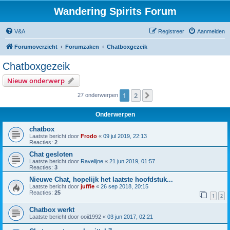
Wandering Spirits Forum
V&A
Registreer
Aanmelden
Forumoverzicht
Forumzaken
Chatboxgezeik
Chatboxgezeik
Nieuw onderwerp
1
2
Volgende
27 onderwerpen
Onderwerpen
chatbox
Laatste bericht door
Frodo
«
09 jul 2019, 22:13
Reacties:
2
Chat gesloten
Laatste bericht door
Ravelijne
«
21 jun 2019, 01:57
Reacties:
3
Nieuwe Chat, hopelijk het laatste hoofdstuk...
Laatste bericht door
juffie
«
26 sep 2018, 20:15
Reacties:
25
1
2
Chatbox werkt
Laatste bericht door
ooii1992
«
03 jun 2017, 02:21