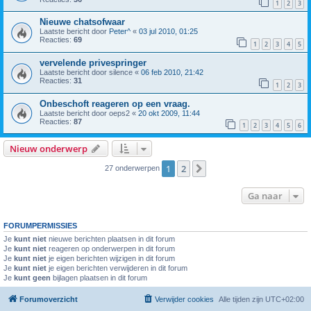
1
2
3
Nieuwe chatsofwaar
Laatste bericht door
Peter^
«
03 jul 2010, 01:25
Reacties:
69
1
2
3
4
5
vervelende privespringer
Laatste bericht door
silence
«
06 feb 2010, 21:42
Reacties:
31
1
2
3
Onbeschoft reageren op een vraag.
Laatste bericht door
oeps2
«
20 okt 2009, 11:44
Reacties:
87
1
2
3
4
5
6
Nieuw onderwerp
1
2
Volgende
27 onderwerpen
Ga naar
FORUMPERMISSIES
Je
kunt niet
nieuwe berichten plaatsen in dit forum
Je
kunt niet
reageren op onderwerpen in dit forum
Je
kunt niet
je eigen berichten wijzigen in dit forum
Je
kunt niet
je eigen berichten verwijderen in dit forum
Je
kunt geen
bijlagen plaatsen in dit forum
Forumoverzicht
Verwijder cookies
Alle tijden zijn
UTC+02:00