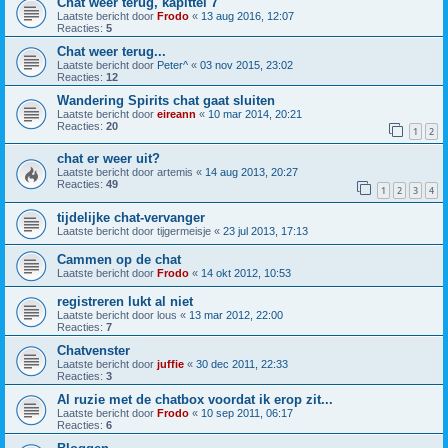
Chat weer terug, kapittel 7
Laatste bericht door
Frodo
«
13 aug 2016, 12:07
Reacties:
5
Chat weer terug...
Laatste bericht door
Peter^
«
03 nov 2015, 23:02
Reacties:
12
Wandering Spirits chat gaat sluiten
Laatste bericht door
eireann
«
10 mar 2014, 20:21
Reacties:
20
1
2
chat er weer uit?
Laatste bericht door
artemis
«
14 aug 2013, 20:27
Reacties:
49
1
2
3
4
tijdelijke chat-vervanger
Laatste bericht door
tijgermeisje
«
23 jul 2013, 17:13
Cammen op de chat
Laatste bericht door
Frodo
«
14 okt 2012, 10:53
registreren lukt al niet
Laatste bericht door
lous
«
13 mar 2012, 22:00
Reacties:
7
Chatvenster
Laatste bericht door
juffie
«
30 dec 2011, 22:33
Reacties:
3
Al ruzie met de chatbox voordat ik erop zit...
Laatste bericht door
Frodo
«
10 sep 2011, 06:17
Reacties:
6