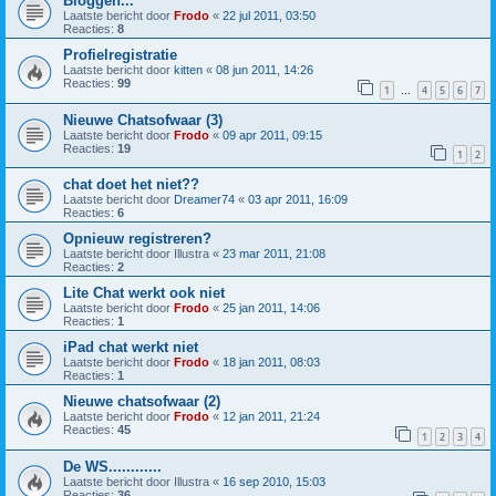
Bloggen...
Laatste bericht door
Frodo
«
22 jul 2011, 03:50
Reacties:
8
Profielregistratie
Laatste bericht door
kitten
«
08 jun 2011, 14:26
Reacties:
99
1
4
5
6
7
…
Nieuwe Chatsofwaar (3)
Laatste bericht door
Frodo
«
09 apr 2011, 09:15
Reacties:
19
1
2
chat doet het niet??
Laatste bericht door
Dreamer74
«
03 apr 2011, 16:09
Reacties:
6
Opnieuw registreren?
Laatste bericht door
Illustra
«
23 mar 2011, 21:08
Reacties:
2
Lite Chat werkt ook niet
Laatste bericht door
Frodo
«
25 jan 2011, 14:06
Reacties:
1
iPad chat werkt niet
Laatste bericht door
Frodo
«
18 jan 2011, 08:03
Reacties:
1
Nieuwe chatsofwaar (2)
Laatste bericht door
Frodo
«
12 jan 2011, 21:24
Reacties:
45
1
2
3
4
De WS............
Laatste bericht door
Illustra
«
16 sep 2010, 15:03
Reacties:
36