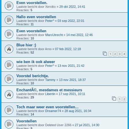
Even voorstellen.
Laatste bericht door
Xerxikx
«
29 okt 2022, 14:41
Reacties:
5
Hallo even voorstellen
Laatste bericht door
Peter^
«
03 sep 2022, 22:01
Reacties:
11
Even voorstellen
Laatste bericht door
MarcUtrecht
«
14 mei 2022, 12:46
Reacties:
10
Blue hier :)
Laatste bericht door
Arno
«
07 feb 2022, 12:18
Reacties:
52
1
2
3
4
wie ben ik ook alweer
Laatste bericht door
Peter^
«
13 nov 2021, 21:42
Reacties:
5
Voorstel berichtje.
Laatste bericht door
Tammy
«
13 nov 2021, 18:37
Reacties:
10
EnchantÃ©, mesdames et messieurs
Laatste bericht door
Libertin
«
17 sep 2021, 10:11
Reacties:
29
1
2
Toch maar weer even voorstellen...
Laatste bericht door
Dreamer74
«
28 aug 2021, 16:34
Reacties:
14
Voorstellen
Laatste bericht door
Deleted User 2266
«
27 jul 2021, 14:30
Reacties:
9