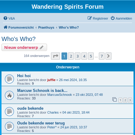
Wandering Spirits Forum
V&A
Registreer
Aanmelden
Forumoverzicht
Praethuys
Who's Who?
Who's Who?
Nieuw onderwerp
Pagina
1
van
7
1
2
3
4
5
7
Volgende
164 onderwerpen
…
Onderwerpen
Hoi hoi
Laatste bericht door
juffie
«
26 mei 2024, 16:35
Reacties:
9
Marcuw Schnook is back...
Laatste bericht door
MarcuwSchnook
«
23 okt 2023, 07:48
Reacties:
33
1
2
3
oude bekende
Laatste bericht door
Charles
«
04 okt 2023, 18:44
Reacties:
7
Oude bekende weer terug
Laatste bericht door
Peter^
«
24 jun 2023, 10:37
Reacties:
5