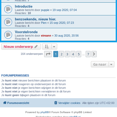
Reacties:
7
Introductie
Laatste bericht door
puppie
«
19 sep 2020, 07:04
Reacties:
10
benzoekende, nieuw hier.
Laatste bericht door
Pien
«
15 sep 2020, 07:23
Reacties:
4
Voorstelronde
Laatste bericht door
eireann
«
30 aug 2020, 20:56
Reacties:
4
Nieuw onderwerp
Pagina
1
van
7
1
2
3
4
5
7
Volgende
164 onderwerpen
…
Ga naar
FORUMPERMISSIES
Je
kunt niet
nieuwe berichten plaatsen in dit forum
Je
kunt niet
reageren op onderwerpen in dit forum
Je
kunt niet
je eigen berichten wijzigen in dit forum
Je
kunt niet
je eigen berichten verwijderen in dit forum
Je
kunt geen
bijlagen plaatsen in dit forum
Forumoverzicht
Verwijder cookies
Alle tijden zijn
UTC+02:00
Powered by
phpBB
® Forum Software © phpBB Limited
Nederlandse vertaling door
phpBB.nl
.