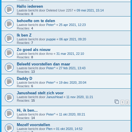
Hallo iedereen
Laatste bericht door
Deleted User 2257
«
09 mei 2021, 15:14
Reacties:
8
behoefte om te delen
Laatste bericht door
Peter^
«
25 apr 2021, 12:23
Reacties:
4
Ik ben Z
Laatste bericht door
puppie
«
06 apr 2021, 09:20
Reacties:
7
Zo goed als nieuw
Laatste bericht door
Arno
«
31 mar 2021, 22:10
Reacties:
8
Beleefd voorstellen dan maar
Laatste bericht door
Peter^
«
27 feb 2021, 13:43
Reacties:
13
Daddy D
Laatste bericht door
Peter^
«
19 dec 2020, 20:04
Reacties:
6
Janushead stelt zich voor
Laatste bericht door
JanusHead
«
11 nov 2020, 11:21
Reacties:
15
1
2
Hi, ik ben...
Laatste bericht door
Peter^
«
11 okt 2020, 00:21
Reacties:
14
Mezelf voorstellen
Laatste bericht door
Pien
«
01 okt 2020, 14:52