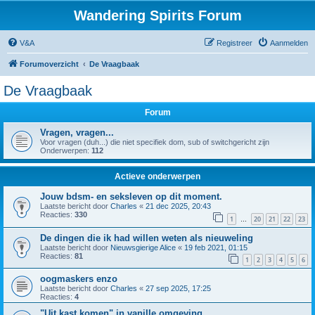
Wandering Spirits Forum
V&A
Registreer
Aanmelden
Forumoverzicht
De Vraagbaak
De Vraagbaak
Forum
Vragen, vragen...
Voor vragen (duh...) die niet specifiek dom, sub of switchgericht zijn
Onderwerpen:
112
Actieve onderwerpen
Jouw bdsm- en seksleven op dit moment.
Laatste bericht door
Charles
«
21 dec 2025, 20:43
Reacties:
330
1
20
21
22
23
…
De dingen die ik had willen weten als nieuweling
Laatste bericht door
Nieuwsgierige Alice
«
19 feb 2021, 01:15
Reacties:
81
1
2
3
4
5
6
oogmaskers enzo
Laatste bericht door
Charles
«
27 sep 2025, 17:25
Reacties:
4
"Uit kast komen" in vanille omgeving