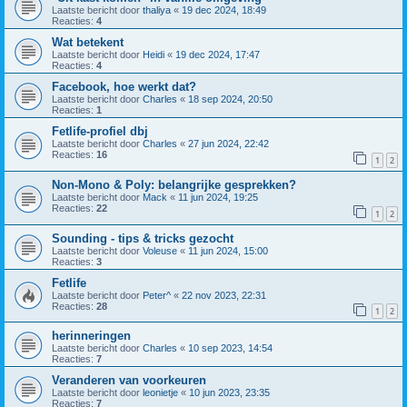
Laatste bericht door
thaliya
«
19 dec 2024, 18:49
Reacties:
4
Wat betekent
Laatste bericht door
Heidi
«
19 dec 2024, 17:47
Reacties:
4
Facebook, hoe werkt dat?
Laatste bericht door
Charles
«
18 sep 2024, 20:50
Reacties:
1
Fetlife-profiel dbj
Laatste bericht door
Charles
«
27 jun 2024, 22:42
Reacties:
16
1
2
Non-Mono & Poly: belangrijke gesprekken?
Laatste bericht door
Mack
«
11 jun 2024, 19:25
Reacties:
22
1
2
Sounding - tips & tricks gezocht
Laatste bericht door
Voleuse
«
11 jun 2024, 15:00
Reacties:
3
Fetlife
Laatste bericht door
Peter^
«
22 nov 2023, 22:31
Reacties:
28
1
2
herinneringen
Laatste bericht door
Charles
«
10 sep 2023, 14:54
Reacties:
7
Veranderen van voorkeuren
Laatste bericht door
leonietje
«
10 jun 2023, 23:35
Reacties:
7