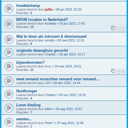
Insektenlamp
Laatste bericht door
juffie
«
09 jun 2023, 02:20
Reacties:
2
BDSM locaties in Nederland?
Laatste bericht door
leonietje
«
03 jun 2023, 17:42
Reacties:
15
1
2
Wat te doen als introvert & demisexueel
Laatste bericht door
semde
«
02 mei 2023, 12:15
Reacties:
8
originele dwangbuis gezocht
Laatste bericht door
Charles
«
26 apr 2023, 10:17
bijeenkomsten?
Laatste bericht door
Arno
«
24 mar 2023, 20:01
Reacties:
21
1
2
weet iemand misschien iemand voor iemand....
Laatste bericht door
JJV
«
09 dec 2022, 14:44
Huidhonger
Laatste bericht door
Charles
«
05 nov 2022, 19:10
Reacties:
4
Leren kleding
Laatste bericht door
kitten
«
09 aug 2022, 10:57
Reacties:
7
wanten...
Laatste bericht door
Peter^
«
07 aug 2022, 11:46
Reacties:
1