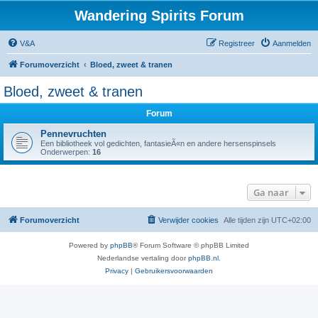
Wandering Spirits Forum
V&A
Registreer
Aanmelden
Forumoverzicht
Bloed, zweet & tranen
Bloed, zweet & tranen
Forum
Pennevruchten
Een bibliotheek vol gedichten, fantasieÃ«n en andere hersenspinsels
Onderwerpen:
16
Ga naar
Forumoverzicht
Verwijder cookies
Alle tijden zijn
UTC+02:00
Powered by
phpBB
® Forum Software © phpBB Limited
Nederlandse vertaling door
phpBB.nl
.
Privacy
|
Gebruikersvoorwaarden