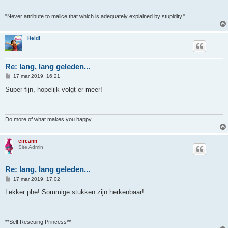
h
t
"Never attribute to malice that which is adequately explained by stupidity."
Heidi
Re: lang, lang geleden...
B
17 mar 2019, 16:21
e
r
Super fijn, hopelijk volgt er meer!
i
c
h
t
Do more of what makes you happy
eireann
Site Admin
Re: lang, lang geleden...
B
17 mar 2019, 17:02
e
r
Lekker phe! Sommige stukken zijn herkenbaar!
i
c
h
t
**Self Rescuing Princess**