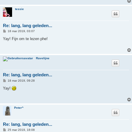
tessie
Re: lang, lang geleden...
B
18 mar 2019, 03:07
e
r
Yay! Fijn om te lezen phe!
i
c
h
t
Ravelijne
Re: lang, lang geleden...
B
18 mar 2019, 09:28
e
r
Yay!
i
c
h
t
Peter^
Re: lang, lang geleden...
B
25 mar 2019, 18:08