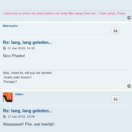
c
h
t
I need you to press me down before my body flies away from me ~ Tune yards, Powa
Bitemarks
Re: lang, lang geleden...
B
17 mar 2019, 14:33
e
r
Nice Phedre!
i
c
h
t
Was, meint ihr, will aus mir werden
.Gutes oder boses?
Therapy?
kitten
Re: lang, lang geleden...
B
17 mar 2019, 15:58
e
r
Waaaaauw!! Phe, wat heerlijk!
i
c