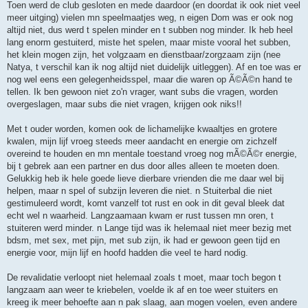
Toen werd de club gesloten en mede daardoor (en doordat ik ook niet veel
meer uitging) vielen mn speelmaatjes weg, n eigen Dom was er ook nog
altijd niet, dus werd t spelen minder en t subben nog minder. Ik heb heel
lang enorm gestuiterd, miste het spelen, maar miste vooral het subben,
het klein mogen zijn, het volgzaam en dienstbaar/zorgzaam zijn (nee
Natya, t verschil kan ik nog altijd niet duidelijk uitleggen). Af en toe was er
nog wel eens een gelegenheidsspel, maar die waren op Ã©Ã©n hand te
tellen. Ik ben gewoon niet zo'n vrager, want subs die vragen, worden
overgeslagen, maar subs die niet vragen, krijgen ook niks!!
Met t ouder worden, komen ook de lichamelijke kwaaltjes en grotere
kwalen, mijn lijf vroeg steeds meer aandacht en energie om zichzelf
overeind te houden en mn mentale toestand vroeg nog mÃ©Ã©r energie,
bij t gebrek aan een partner en dus door alles alleen te moeten doen.
Gelukkig heb ik hele goede lieve dierbare vrienden die me daar wel bij
helpen, maar n spel of subzijn leveren die niet. n Stuiterbal die niet
gestimuleerd wordt, komt vanzelf tot rust en ook in dit geval bleek dat
echt wel n waarheid. Langzaamaan kwam er rust tussen mn oren, t
stuiteren werd minder. n Lange tijd was ik helemaal niet meer bezig met
bdsm, met sex, met pijn, met sub zijn, ik had er gewoon geen tijd en
energie voor, mijn lijf en hoofd hadden die veel te hard nodig.
De revalidatie verloopt niet helemaal zoals t moet, maar toch begon t
langzaam aan weer te kriebelen, voelde ik af en toe weer stuiters en
kreeg ik meer behoefte aan n pak slaag, aan mogen voelen, even andere