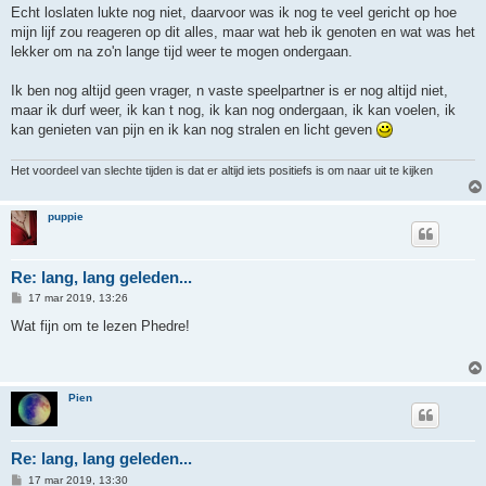
Echt loslaten lukte nog niet, daarvoor was ik nog te veel gericht op hoe
mijn lijf zou reageren op dit alles, maar wat heb ik genoten en wat was het
lekker om na zo'n lange tijd weer te mogen ondergaan.
Ik ben nog altijd geen vrager, n vaste speelpartner is er nog altijd niet,
maar ik durf weer, ik kan t nog, ik kan nog ondergaan, ik kan voelen, ik
kan genieten van pijn en ik kan nog stralen en licht geven
Het voordeel van slechte tijden is dat er altijd iets positiefs is om naar uit te kijken
puppie
Re: lang, lang geleden...
B
17 mar 2019, 13:26
e
r
Wat fijn om te lezen Phedre!
i
c
h
t
Pien
Re: lang, lang geleden...
B
17 mar 2019, 13:30