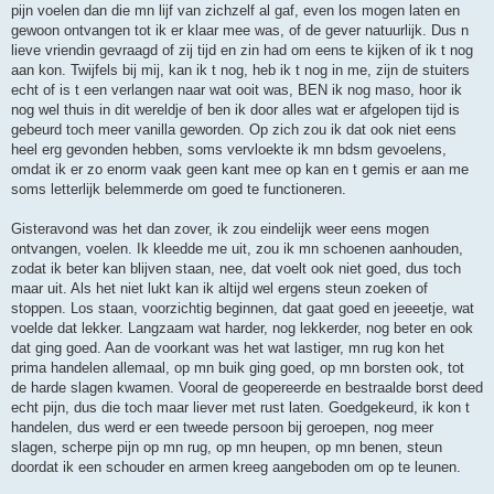
pijn voelen dan die mn lijf van zichzelf al gaf, even los mogen laten en
gewoon ontvangen tot ik er klaar mee was, of de gever natuurlijk. Dus n
lieve vriendin gevraagd of zij tijd en zin had om eens te kijken of ik t nog
aan kon. Twijfels bij mij, kan ik t nog, heb ik t nog in me, zijn de stuiters
echt of is t een verlangen naar wat ooit was, BEN ik nog maso, hoor ik
nog wel thuis in dit wereldje of ben ik door alles wat er afgelopen tijd is
gebeurd toch meer vanilla geworden. Op zich zou ik dat ook niet eens
heel erg gevonden hebben, soms vervloekte ik mn bdsm gevoelens,
omdat ik er zo enorm vaak geen kant mee op kan en t gemis er aan me
soms letterlijk belemmerde om goed te functioneren.
Gisteravond was het dan zover, ik zou eindelijk weer eens mogen
ontvangen, voelen. Ik kleedde me uit, zou ik mn schoenen aanhouden,
zodat ik beter kan blijven staan, nee, dat voelt ook niet goed, dus toch
maar uit. Als het niet lukt kan ik altijd wel ergens steun zoeken of
stoppen. Los staan, voorzichtig beginnen, dat gaat goed en jeeeetje, wat
voelde dat lekker. Langzaam wat harder, nog lekkerder, nog beter en ook
dat ging goed. Aan de voorkant was het wat lastiger, mn rug kon het
prima handelen allemaal, op mn buik ging goed, op mn borsten ook, tot
de harde slagen kwamen. Vooral de geopereerde en bestraalde borst deed
echt pijn, dus die toch maar liever met rust laten. Goedgekeurd, ik kon t
handelen, dus werd er een tweede persoon bij geroepen, nog meer
slagen, scherpe pijn op mn rug, op mn heupen, op mn benen, steun
doordat ik een schouder en armen kreeg aangeboden om op te leunen.