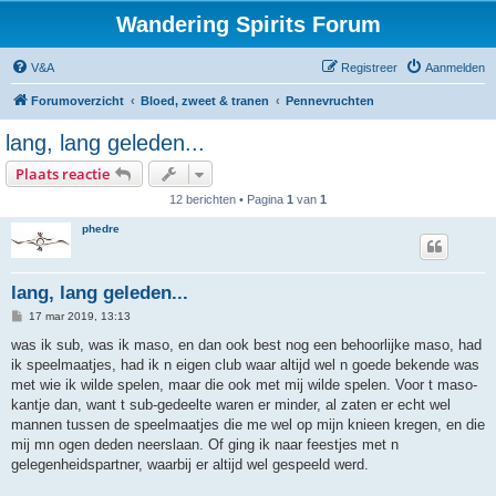
Wandering Spirits Forum
V&A
Registreer
Aanmelden
Forumoverzicht
Bloed, zweet & tranen
Pennevruchten
lang, lang geleden...
Plaats reactie
12 berichten • Pagina
1
van
1
phedre
lang, lang geleden...
B
17 mar 2019, 13:13
e
r
was ik sub, was ik maso, en dan ook best nog een behoorlijke maso, had
i
ik speelmaatjes, had ik n eigen club waar altijd wel n goede bekende was
c
h
met wie ik wilde spelen, maar die ook met mij wilde spelen. Voor t maso-
t
kantje dan, want t sub-gedeelte waren er minder, al zaten er echt wel
mannen tussen de speelmaatjes die me wel op mijn knieen kregen, en die
mij mn ogen deden neerslaan. Of ging ik naar feestjes met n
gelegenheidspartner, waarbij er altijd wel gespeeld werd.