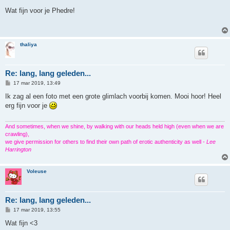
e
r
Wat fijn voor je Phedre!
i
c
h
t
thaliya
Re: lang, lang geleden...
B
17 mar 2019, 13:49
e
r
Ik zag al een foto met een grote glimlach voorbij komen. Mooi hoor! Heel
i
erg fijn voor je
c
h
t
And sometimes, when we shine, by walking with our heads held high (even when we are
crawling),
we give permission for others to find their own path of erotic authenticity as well -
Lee
Harrington
Voleuse
Re: lang, lang geleden...
B
17 mar 2019, 13:55
e
r
Wat fijn <3
i