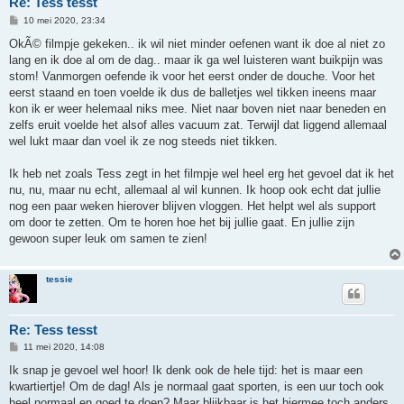
Re: Tess tesst
B
10 mei 2020, 23:34
e
r
OkÃ© filmpje gekeken.. ik wil niet minder oefenen want ik doe al niet zo
i
lang en ik doe al om de dag.. maar ik ga wel luisteren want buikpijn was
c
h
stom! Vanmorgen oefende ik voor het eerst onder de douche. Voor het
t
eerst staand en toen voelde ik dus de balletjes wel tikken ineens maar
kon ik er weer helemaal niks mee. Niet naar boven niet naar beneden en
zelfs eruit voelde het alsof alles vacuum zat. Terwijl dat liggend allemaal
wel lukt maar dan voel ik ze nog steeds niet tikken.
Ik heb net zoals Tess zegt in het filmpje wel heel erg het gevoel dat ik het
nu, nu, maar nu echt, allemaal al wil kunnen. Ik hoop ook echt dat jullie
nog een paar weken hierover blijven vloggen. Het helpt wel als support
om door te zetten. Om te horen hoe het bij jullie gaat. En jullie zijn
gewoon super leuk om samen te zien!
tessie
Re: Tess tesst
B
11 mei 2020, 14:08
e
r
Ik snap je gevoel wel hoor! Ik denk ook de hele tijd: het is maar een
i
kwartiertje! Om de dag! Als je normaal gaat sporten, is een uur toch ook
c
h
heel normaal en goed te doen? Maar blijkbaar is het hiermee toch anders.