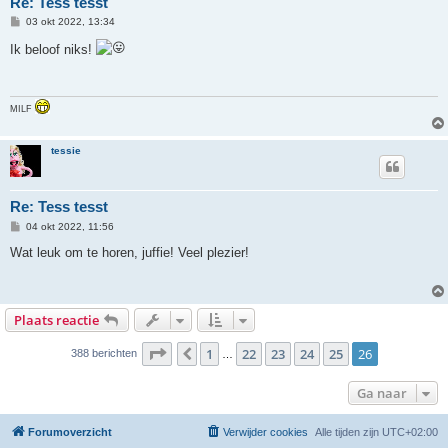
Re: Tess tesst
B
03 okt 2022, 13:34
e
r
Ik beloof niks!
i
c
h
t
MILF
tessie
Re: Tess tesst
B
04 okt 2022, 11:56
e
r
Wat leuk om te horen, juffie! Veel plezier!
i
c
h
t
Plaats reactie
Pagina
26
van
26
1
22
23
24
25
26
Vorige
388 berichten
…
Ga naar
Forumoverzicht
Verwijder cookies
Alle tijden zijn
UTC+02:00