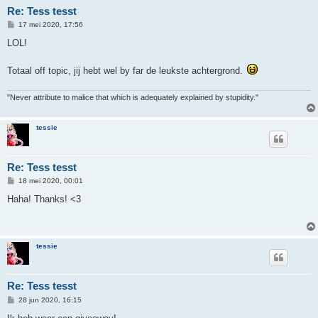
Re: Tess tesst
B
17 mei 2020, 17:56
e
r
LOL!
i
c
h
Totaal off topic, jij hebt wel by far de leukste achtergrond.
t
"Never attribute to malice that which is adequately explained by stupidity."
tessie
Re: Tess tesst
B
18 mei 2020, 00:01
e
r
Haha! Thanks! <3
i
c
h
t
tessie
Re: Tess tesst
B
28 jun 2020, 16:15
e
r