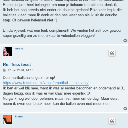
t
En het is juist heel belangrijk om naar je lichaam te luisteren, denk ik.
Ik heb het nog steeds niet onder de douche gedaan! Elke keer leg ik die
balletjes klaar, maar ik denk er dan pas weer aan als ik uit de douche
stap. Of gewoon helemaal niet :')
En dankjewel, wat een leuk compliment! We vinden het zelf ook gewoon
super gezellig om zo met elkaar te videobellen-vloggen!
tessie
Re: Tess tesst
B
17 mei 2020, 14:15
e
r
De smartballchallenge zit er op!
i
https://www.tesstesst.nl/vlogs/smartbal ... inal-vlog/
c
h
Ik ben er wel blij mee, want ik was al eerder begonnen en onderhand al 31
t
dagen bezig, dus ik was er wel klaar mee eigenlijk :X
Nu ga ik nog wel door oefenen, maar niet meer om de dag. Maar eerst
neem ik even een break hoor, kan die ballen even niet meer zien!
kitten