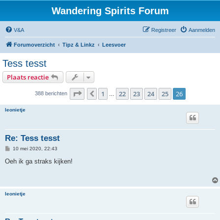
Wandering Spirits Forum
V&A
Registreer
Aanmelden
Forumoverzicht
Tipz & Linkz
Leesvoer
Tess tesst
Plaats reactie
Pagina
26
van
26
1
22
23
24
25
26
Vorige
388 berichten
…
leonietje
Re: Tess tesst
B
10 mei 2020, 22:43
e
r
Oeh ik ga straks kijken!
i
c
h
t
leonietje