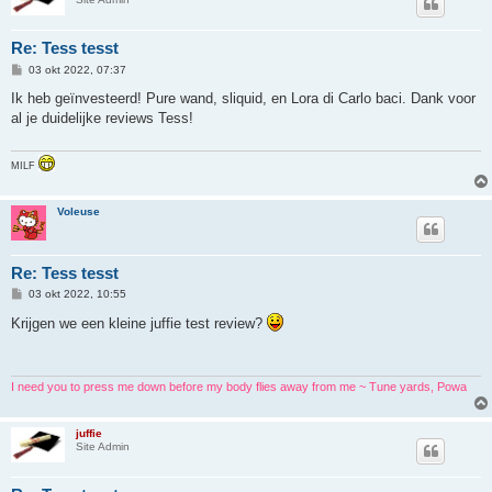
Re: Tess tesst
B
03 okt 2022, 07:37
e
r
Ik heb geïnvesteerd! Pure wand, sliquid, en Lora di Carlo baci. Dank voor
i
al je duidelijke reviews Tess!
c
h
t
MILF
Voleuse
Re: Tess tesst
B
03 okt 2022, 10:55
e
r
Krijgen we een kleine juffie test review?
i
c
h
t
I need you to press me down before my body flies away from me ~ Tune yards, Powa
juffie
Site Admin