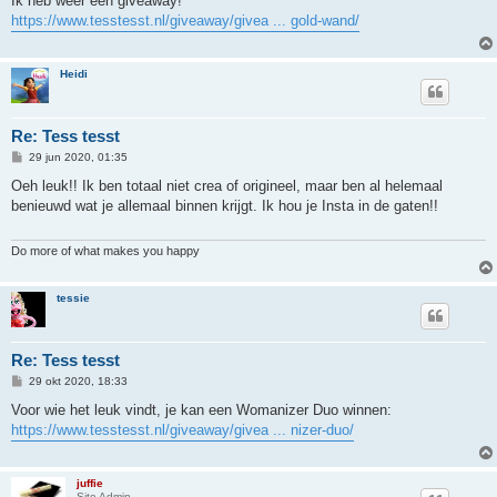
Ik heb weer een giveaway!
i
https://www.tesstesst.nl/giveaway/givea ... gold-wand/
c
h
t
Heidi
Re: Tess tesst
B
29 jun 2020, 01:35
e
r
Oeh leuk!! Ik ben totaal niet crea of origineel, maar ben al helemaal
i
benieuwd wat je allemaal binnen krijgt. Ik hou je Insta in de gaten!!
c
h
t
Do more of what makes you happy
tessie
Re: Tess tesst
B
29 okt 2020, 18:33
e
r
Voor wie het leuk vindt, je kan een Womanizer Duo winnen:
i
https://www.tesstesst.nl/giveaway/givea ... nizer-duo/
c
h
t
juffie
Site Admin