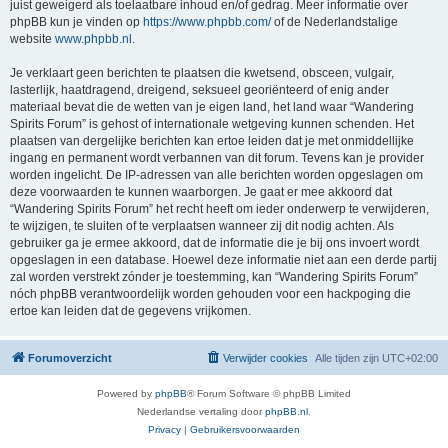
juist geweigerd als toelaatbare inhoud en/of gedrag. Meer informatie over
phpBB kun je vinden op
https://www.phpbb.com/
of de Nederlandstalige
website
www.phpbb.nl
.
Je verklaart geen berichten te plaatsen die kwetsend, obsceen, vulgair,
lasterlijk, haatdragend, dreigend, seksueel georiënteerd of enig ander
materiaal bevat die de wetten van je eigen land, het land waar “Wandering
Spirits Forum” is gehost of internationale wetgeving kunnen schenden. Het
plaatsen van dergelijke berichten kan ertoe leiden dat je met onmiddellijke
ingang en permanent wordt verbannen van dit forum. Tevens kan je provider
worden ingelicht. De IP-adressen van alle berichten worden opgeslagen om
deze voorwaarden te kunnen waarborgen. Je gaat er mee akkoord dat
“Wandering Spirits Forum” het recht heeft om ieder onderwerp te verwijderen,
te wijzigen, te sluiten of te verplaatsen wanneer zij dit nodig achten. Als
gebruiker ga je ermee akkoord, dat de informatie die je bij ons invoert wordt
opgeslagen in een database. Hoewel deze informatie niet aan een derde partij
zal worden verstrekt zónder je toestemming, kan “Wandering Spirits Forum”
nóch phpBB verantwoordelijk worden gehouden voor een hackpoging die
ertoe kan leiden dat de gegevens vrijkomen.
Forumoverzicht
Verwijder cookies
Alle tijden zijn
UTC+02:00
Powered by
phpBB
® Forum Software © phpBB Limited
Nederlandse vertaling door
phpBB.nl
.
Privacy
|
Gebruikersvoorwaarden