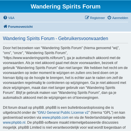
Wandering Spirits Forum
V&A
Registreer
Aanmelden
Forumoverzicht
Wandering Spirits Forum - Gebruikersvoorwaarden
Door het bezoeken van “Wandering Spirits Forum” (hierna genoemd “wij”,
“ons”, “onze”, “Wandering Spirits Forum”,
“https://www.wanderingspirits.nl/forum”), ga je automatisch akkoord met de
voorwaarden. Als je niet akkoord gaat met deze voorwaarden, bezoek of
gebruik “Wandering Spirits Forum” dan niet langer. We hebben het recht om de
voorwaarden op ieder moment te wijzigen en zullen ons best doen om je
hiervan tijdig op de hoogte te brengen, het is echter aan te raden om zelf de
voorwaarden regelmatig te controleren op wijzigingen. Ga je niet akkoord met
deze wijzigingen, maak dan niet langer gebruik van “Wandering Spirits
Forum”. Blijf je gebruik maken van “Wandering Spirits Forum”, dan ga je
automatisch akkoord met de wijzigingen en of toevoegingen.
Dit forum draait op phpBB. phpBB is een bulletinboardoplossing die is
uitgebracht onder de “
GNU General Public License v2
” (hierna “GPL”) en kan
gedownload worden via
www.phpbb.com
en via de Nederlandstalige website
www.phpbb.nl
. De phpBB-software maakt internetgebaseerde discussies
mogelijk. phpBB Limited is niet verantwoordelijk voor wat wordt toegestaan of